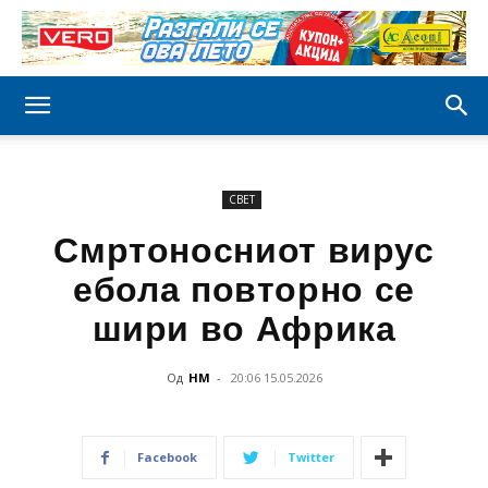
СВЕТ
Смртоносниот вирус
ебола повторно се
шири во Африка
Од
НМ
-
20:06 15.05.2026
Facebook
Twitter