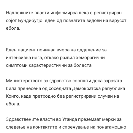
Надлежните власти информираа дека е регистриран
сојот Бундибугјо, еден од познатите видови на вирусот
ебола.
Еден пациент починал вчера на одделение за
интензивна нега, откако развил хеморагични
симптоми карактеристични за болеста.
Министерството за здравство соопшти дека заразата
била пренесена од соседната
Демократска република
Конго
, каде претходно беа регистрирани случаи на
ебола.
Здравствените власти во Уганда преземаат мерки за
следење на контактите и спречување на понатамошно