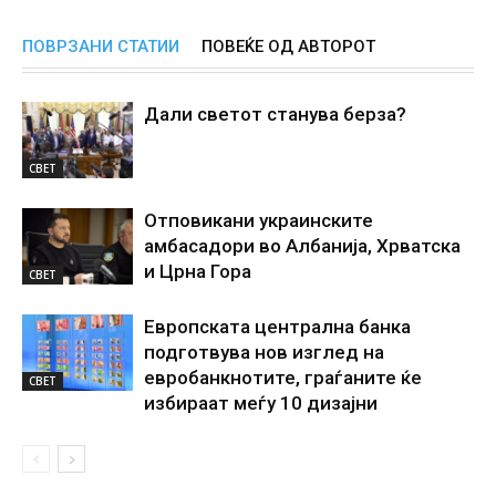
ПОВРЗАНИ СТАТИИ
ПОВЕЌЕ ОД АВТОРОТ
Дали светот станува берза?
СВЕТ
Отповикани украинските
амбасадори во Албанија, Хрватска
и Црна Гора
СВЕТ
Европската централна банка
подготвува нов изглед на
евробанкнотите, граѓаните ќе
СВЕТ
избираат меѓу 10 дизајни