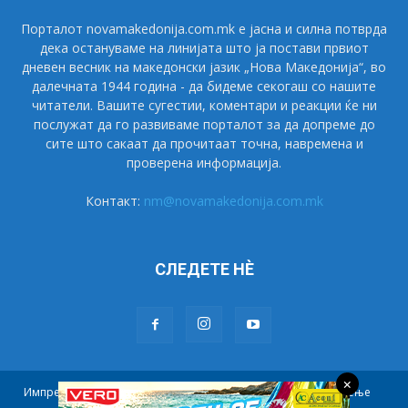
Порталот novamakedonija.com.mk е јасна и силна потврда
дека остануваме на линијата што ја постави првиот
дневен весник на македонски јазик „Нова Македонија“, во
далечната 1944 година - да бидеме секогаш со нашите
читатели. Вашите сугестии, коментари и реакции ќе ни
послужат да го развиваме порталот за да допреме до
сите што сакаат да прочитаат точна, навремена и
проверена информација.
Контакт:
nm@novamakedonija.com.mk
СЛЕДЕТЕ НÈ
×
Импресум
Маркетинг
Претплата
Правила на користење