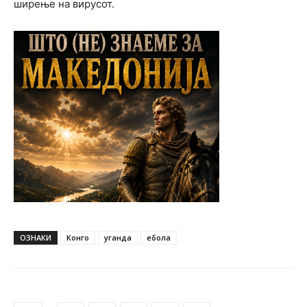
ширење на вирусот.
ОЗНАКИ
Конго
уганда
ебола