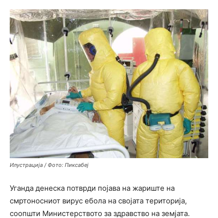
Илустрација / Фото: Пиксабеј
Уганда
денеска потврди појава на жариште на
смртоносниот вирус ебола на својата територија,
соопшти Министерството за здравство на земјата.