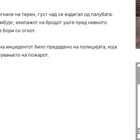
нале на терен, густ чад се издигал од палубата.
бург, екипажот на бродот уште пред нивното
 бори со огнот.
на инцидентот било предадено на полицијата, која
нувањето на пожарот.