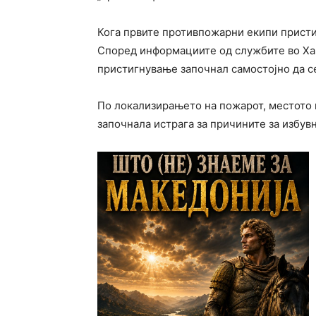
Кога првите противпожарни екипи пристиг
Според информациите од службите во Хам
пристигнување започнал самостојно да се
По локализирањето на пожарот, местото 
започнала истрага за причините за избув