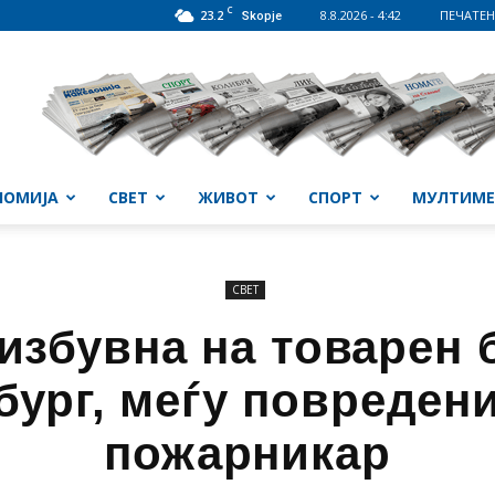
C
23.2
8.8.2026 - 4:42
ПЕЧАТЕН
Skopje
НОМИЈА
СВЕТ
ЖИВОТ
СПОРТ
МУЛТИМЕ
СВЕТ
избувна на товарен 
бург, меѓу повредени
пожарникар