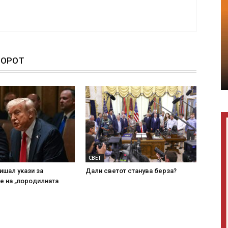
ТОРОТ
СВЕТ
ишал укази за
Дали светот станува берза?
е на „породилната