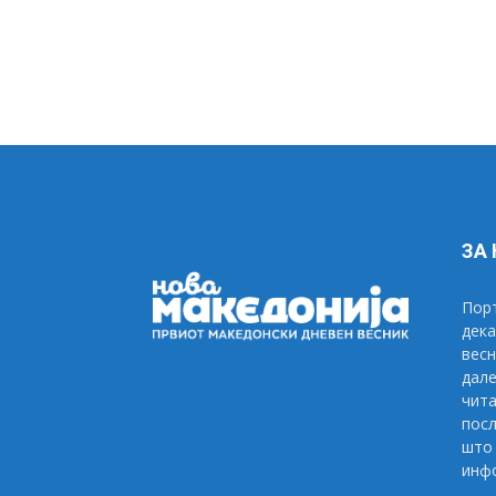
ЗА
Порт
дека
весн
дале
чита
посл
што 
инфо