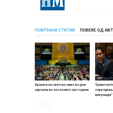
ПОВРЗАНИ СТАТИИ
ПОВЕЌЕ ОД АВ
СВЕТ
СВЕТ
Храната на светско ниво во јули
Трамп потп
најскапа во послените три години
спречувањ
миграција“