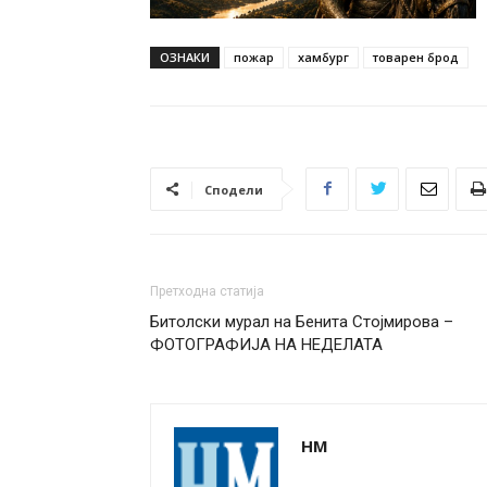
ОЗНАКИ
пожар
хамбург
товарен брод
Сподели
Претходна статија
Битолски мурал на Бенита Стојмирова –
ФОТОГРАФИЈА НА НЕДЕЛАТА
НМ