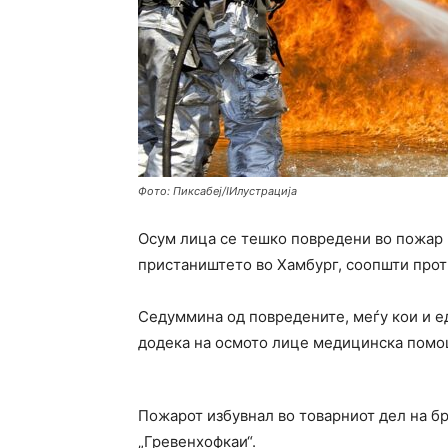
Фото: Пиксабеј/IИлустрација
Осум лица се тешко повредени во пожар 
пристаништето во
Хамбург,
соопшти прот
Седуммина од повредените, меѓу кои и е
додека на осмото лице медицинска помош
Пожарот избувнал во товарниот дел на бро
„Гревенхофкаи“.