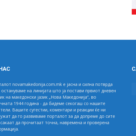
 НАС
С
алот novamakedonija.com.mk е јасна и силна потврда
 остануваме на линијата што ја постави првиот дневен
ик на македонски јазик „Нова Македонија“, во
чната 1944 година - да бидеме секогаш со нашите
тели. Вашите сугестии, коментари и реакции ќе ни
ужат да го развиваме порталот за да допреме до сите
сакаат да прочитаат точна, навремена и проверена
рмација.