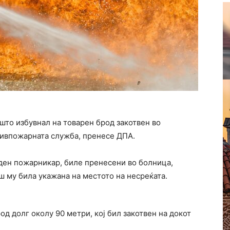
што избувнал на товарен брод закотвен во
ивпожарната служба, пренесе
ДПА
.
ден пожарникар, биле пренесени во болница,
 му била укажана на местото на несреќата.
д долг околу 90 метри, кој бил закотвен на докот