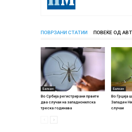
ПОВРЗАНИ СТАТИИ
ПОВЕЌЕ ОД АВ
Балкан
Балкан
Во Србија регистрирани првите
Во Грција 
два случаи на западнонилска
Западен Ни
треска годинава
случаи