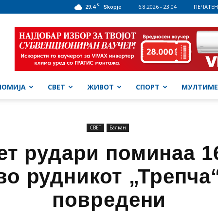
C
29.4
6.8.2026 - 23:04
ПЕЧАТЕН
Skopje
НОМИЈА
СВЕТ
ЖИВОТ
СПОРТ
МУЛТИМЕ
СВЕТ
Балкан
т рудари поминаа 1
во рудникот „Трепча
повредени