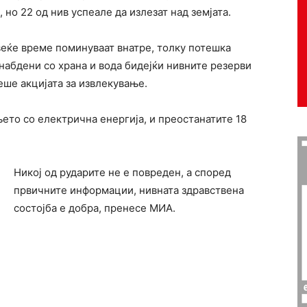
 но 22 од нив успеале да излезат над земјата.
веќе време поминуваат внатре, толку потешка
снабдени со храна и вода бидејќи нивните резерви
еше акцијата за извлекување.
ето со електрична енергија, и преостанатите 18
Никој од рударите не е повреден, а според
првичните информации, нивната здравствена
состојба е добра, пренесе МИА.