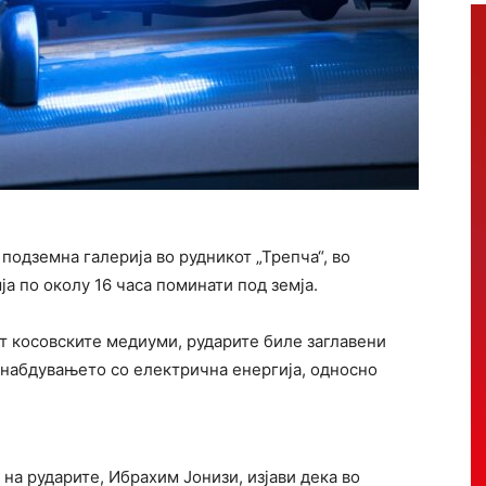
подземна галерија во рудникот „Трепча“, во
ја по околу 16 часа поминати под земја.
 косовските медиуми, рударите биле заглавени
набдувањето со електрична енергија, односно
на рударите, Ибрахим Јонизи, изјави дека во