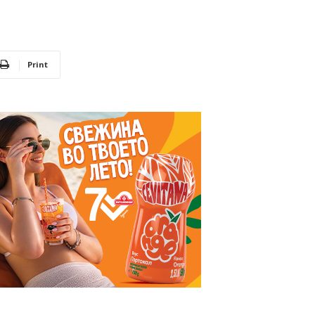
Print