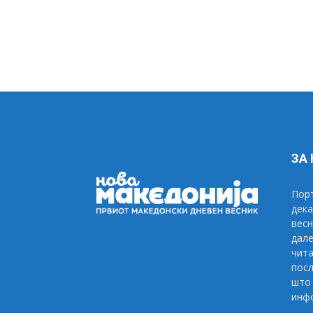
ЗА
Порт
дека
весн
дале
чита
посл
што 
инфо