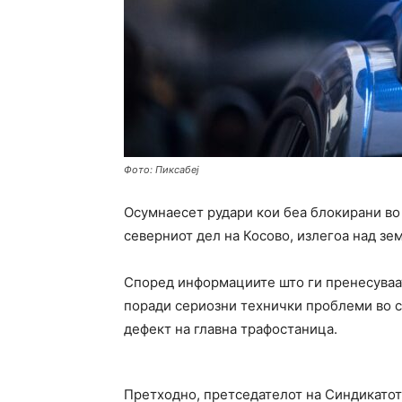
Фото: Пиксабеј
Осумнаесет рудари кои беа блокирани во 
северниот дел на Косово, излегоа над зем
Според информациите што ги пренесуваат
поради сериозни технички проблеми во с
дефект на главна трафостаница.
Претходно, претседателот на Синдикатот 