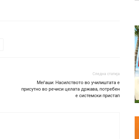
Следна статија
Меѓаши: Насилството во училиштата е
присутно во речиси целата држава, потребен
е системски пристап