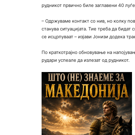
рудникот првично биле заглавени 40 луѓе,
– Одржуваме контакт со нив, но колку по
станува ситуацијата. Тие треба да бидат 
се исцрпуваат – изјави Јонизи додека тра
По краткотрајно обновување на напојувањ
рудари успеале да излезат од рудникот.