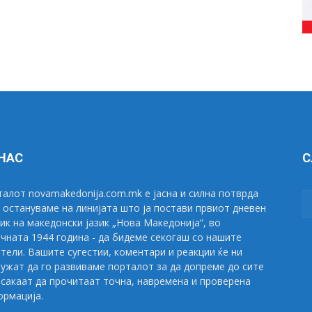
 НАС
С
алот novamakedonija.com.mk е јасна и силна потврда
 остануваме на линијата што ја постави првиот дневен
ик на македонски јазик „Нова Македонија“, во
чната 1944 година - да бидеме секогаш со нашите
тели. Вашите сугестии, коментари и реакции ќе ни
ужат да го развиваме порталот за да допреме до сите
сакаат да прочитаат точна, навремена и проверена
рмација.