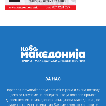
ЗА НАС
Порталот novamakedonija.com.mk е јасна и силна потврда
дека остануваме на линијата што ја постави првиот
дневен весник на македонски јазик „Нова Македонија“, во
далечната 1944 година - да бидеме секогаш со нашите