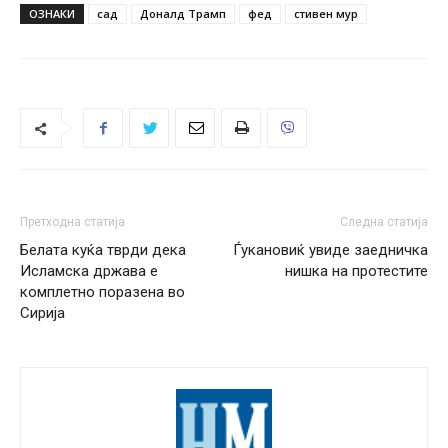
ОЗНАКИ
сад
Доналд Трамп
фед
стивен мур
Претходна статија
Следна статија
Белата куќа тврди дека
Ѓукановиќ увиде заедничка
Исламска држава е
нишка на протестите
комплетно поразена во
Сирија