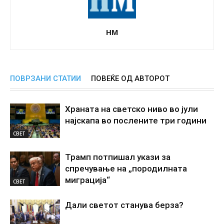
НМ
ПОВРЗАНИ СТАТИИ
ПОВЕЌЕ ОД АВТОРОТ
Храната на светско ниво во јули
најскапа во послените три години
СВЕТ
Трамп потпишал укази за
спречување на „породилната
миграција“
СВЕТ
Дали светот станува берза?