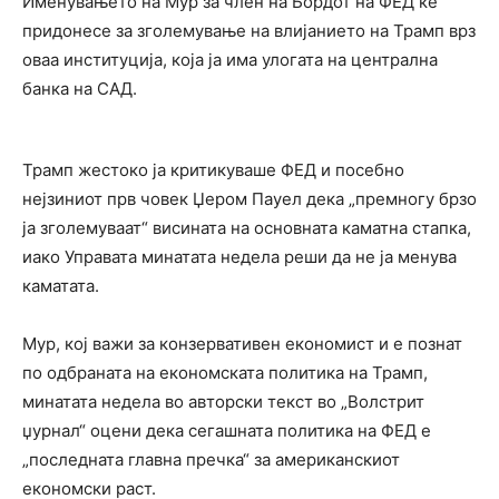
Именувањето на Мур за член на Бордот на ФЕД ќе
придонесе за зголемување на влијанието на Трамп врз
оваа институција, која ја има улогата на централна
банка на САД.
Трамп жестоко ја критикуваше ФЕД и посебно
нејзиниот прв човек Џером Пауел дека „премногу брзо
ја зголемуваат“ висината на основната каматна стапка,
иако Управата минатата недела реши да не ја менува
каматата.
Мур, кој важи за конзервативен економист и е познат
по одбраната на економската политика на Трамп,
минатата недела во авторски текст во „Волстрит
џурнал“ оцени дека сегашната политика на ФЕД е
„последната главна пречка“ за американскиот
економски раст.