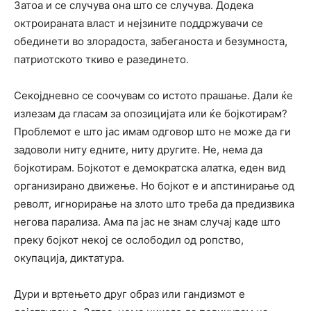
Затоа и се случува она што се случува. Додека
октроираната власт и нејзините поддржувачи се
обединети во злорадоста, забеганоста и безумноста,
патриотското ткиво е разединето.
Секојдневно се соочувам со истото прашање. Дали ќе
излезам да гласам за опозицијата или ќе бојкотирам?
Проблемот е што јас имам одговор што не може да ги
задоволи ниту едните, ниту другите. Не, нема да
бојкотирам. Бојкотот е демократска алатка, еден вид
организирано движење. Но бојкот е и апстинирање од
револт, игнорирање на злото што треба да предизвика
негова парализа. Ама па јас не знам случај каде што
преку бојкот некој се ослободил од ропство,
окупација, диктатура.
Дури и вртењето друг образ или гандизмот е