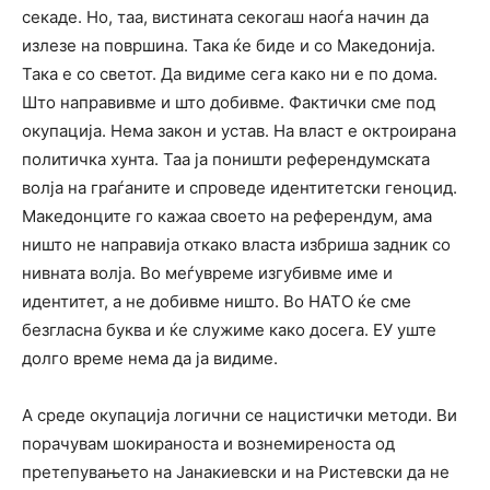
секаде. Но, таа, вистината секогаш наоѓа начин да
излезе на површина. Така ќе биде и со Македонија.
Така е со светот. Да видиме сега како ни е по дома.
Што направивме и што добивме. Фактички сме под
окупација. Нема закон и устав. На власт е октроирана
политичка хунта. Таа ја поништи референдумската
волја на граѓаните и спроведе идентитетски геноцид.
Македонците го кажаа своето на референдум, ама
ништо не направија откако власта избриша задник со
нивната волја. Во меѓувреме изгубивме име и
идентитет, а не добивме ништо. Во НАТО ќе сме
безгласна буква и ќе служиме како досега. ЕУ уште
долго време нема да ја видиме.
А среде окупација логични се нацистички методи. Ви
порачувам шокираноста и вознемиреноста од
претепувањето на Јанакиевски и на Ристевски да не