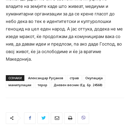
владите на земјите каде што живеат, медиуми и
хуманитарни организации за да се крене гласот до
небо дека во тек е идентитетски и културолошки
геноцид на цел еден народ. А јас оттука, додека не ме
изеде мракот, ќе продолжам да комуницирам вака со
нив, да давам идеи и предлози, па ако даде Господ, во
овој живот, ќе ја ослободиме и ќе ја вратиме
Македонија.
ОЗНАКИ
Александар Русјаков
страв
Окупација
манипулации
терор
Дневен весник (Ед. бр. 24568)