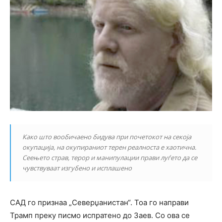
Како што вообичаено бидува при почетокот на секоја
окупација, на окупираниот терен реалноста е хаотична.
Сеењето страв, терор и манипулации прави луѓето да се
чувствуваат изгубено и исплашено
САД го признаа „Северџанистан“. Тоа го направи
Трамп преку писмо испратено до Заев. Со ова се