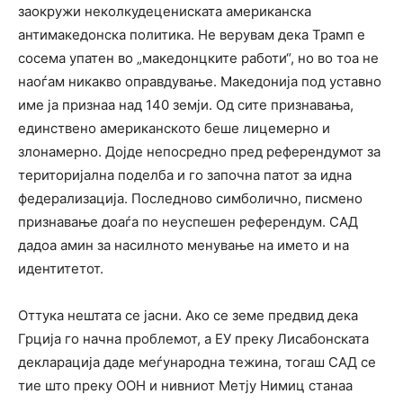
заокружи неколкудецениската американска
антимакедонска политика. Не верувам дека Трамп е
сосема упатен во „македонцките работи“, но во тоа не
наоѓам никакво оправдување. Македонија под уставно
име ја признаа над 140 земји. Од сите признавања,
единствено американското беше лицемерно и
злонамерно. Дојде непосредно пред референдумот за
територијална поделба и го започна патот за идна
федерализација. Последново симболично, писмено
признавање доаѓа по неуспешен референдум. САД
дадоа амин за насилното менување на името и на
идентитетот.
Оттука нештата се јасни. Ако се земе предвид дека
Грција го начна проблемот, а ЕУ преку Лисабонската
декларација даде меѓународна тежина, тогаш САД се
тие што преку ООН и нивниот Метју Нимиц станаа