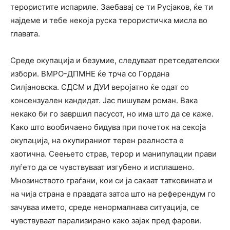
терористите испариле. Заебавај се ти Русјаков, ќе ти
најдеме и тебе некоја руска терористичка мисла во
главата.
Среде окупација и безумие, следуваат претседателски
избори. ВМРО-ДПМНЕ ќе трча со Гордана
Силјановска. СДСМ и ДУИ веројатно ќе одат со
консензуален кандидат. Јас пишувам роман. Вака
некако би го завршил пасусот, но има што да се каже.
Како што вообичаено бидува при почеток на секоја
окупација, на окупираниот терен реалноста е
хаотична. Сеењето страв, терор и манипулации прави
луѓето да се чувствуваат изгубено и исплашено.
Мнозинството граѓани, кои си ја сакаат татковината и
на чија страна е правдата затоа што на референдум го
зачуваа името, среде ненормалнава ситуација, се
чувствуваат парализирано како зајак пред фарови.