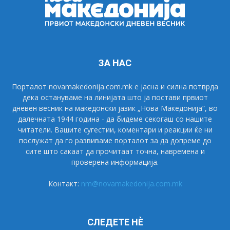
ЗА НАС
Порталот novamakedonija.com.mk е јасна и силна потврда
дека остануваме на линијата што ја постави првиот
дневен весник на македонски јазик „Нова Македонија“, во
далечната 1944 година - да бидеме секогаш со нашите
читатели. Вашите сугестии, коментари и реакции ќе ни
послужат да го развиваме порталот за да допреме до
сите што сакаат да прочитаат точна, навремена и
проверена информација.
Контакт:
nm@novamakedonija.com.mk
СЛЕДЕТЕ НÈ