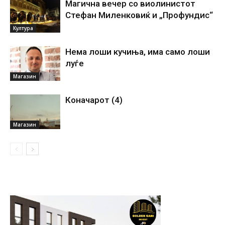
Магична вечер со виолинистот
Стефан Миленковиќ и „Профундис“
Култура
Нема лоши кучиња, има само лоши
луѓе
Магазин
Коначарот (4)
Магазин