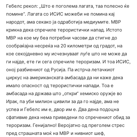
Гебелс рекол: „Што е поголема лагата, таа полесно ќе
помине“. Лагата со ИСИС можеби не помина кај
народот, ама секако ја одработија медиумите. МВР
крикна дека спречиле терористички напад. Истото
МВР на кое му беа потребни часови да стигне до
сообраќајна несреќа на 20 километри од градот, на
кое секојдневно му исчезнуваат луѓе што не може да
ги најде, ете ги сега спречиле тероризам. И тоа ИСИС,
оној разбиениот од Русија. Па истрча летачкиот
циркус на американската амбасада да ни каже дека
имало опасност од терористички напади. Тоа е
амбасада на држава што „откри“ хемиско оружје во
Ирак, па уби милион цивили за да го најде, ама не
успеа и Гебелс им е, двор им е. Два дена подоцна
сфативме дека нема приведени по спречениот обид за
тероризам. Генијално! Веројатно од преголем стрес
пред страшната моќ на МВР и нивниот шеф,