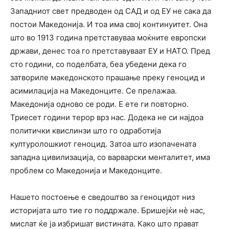
Западниот свет предводен од САД и од ЕУ не сака да
постои Македонија. И тоа има свој континуитет. Она
што во 1913 година претставуваа моќните европски
држави, денес тоа го претставуваат ЕУ и НАТО. Пред
сто години, со поделбата, беа убедени дека го
затвориле македонското прашање преку геноцид и
асимилација на Македонците. Се прелажаа.
Македонија одново се роди. Е ете ги повторно.
Триесет години терор врз нас. Додека не си најдоа
политички квислинзи што го одработија
културолошкиот геноцид. Затоа што изопачената
западна цивилизација, со варварски менталитет, има
проблем со Македонија и Македонците.
Нашето постоење е сведоштво за геноцидот низ
историјата што тие го поддржале. Бришејќи нè нас,
мислат ќе ја избришат вистината. Како што прават