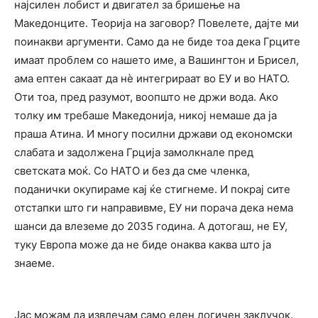
најсилен лобист и двигател за бришење на
Македонците. Теорија на заговор? Повелете, дајте ми
поинакви аргументи. Само да не биде тоа дека Грците
имаат проблем со нашето име, а Вашингтон и Брисел,
ама ептен сакаат да нè интегрираат во ЕУ и во НАТО.
Оти тоа, пред разумот, воопшто не држи вода. Ако
толку им требаше Македонија, никој немаше да ја
праша Атина. И многу посилни држави од економски
слабата и задолжена Грција замолкнале пред
светската моќ. Со НАТО и без да сме членка,
поданички окупираме кај ќе стигнеме. И покрај сите
отстапки што ги направивме, ЕУ ни порача дека нема
шанси да влеземе до 2035 година. А дотогаш, не ЕУ,
туку Европа може да не биде онаква каква што ја
знаеме.
Јас можам да извлечам само еден логичен заклучок.