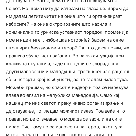
дејствување. Затоа, нема никого да повикувам на
бојкот. Но, нема ниту да излезам на гласање. Зарем да
им дадам легитимитет на оние што ги организираат
изборите? На оние октроираните што насила и
криминално го урнисаа уставниот поредок, променија
име и идентитет, избришаа историја? Зарем на оние
што шират беззаконие и терор? Па што да се прави, ме
прашува збунетиот граѓанин. Во ваква ситуација при
класична окупација, каде што едни се злорадосни,
други маловерни и малодушни, трети кренале раце од
сè, а четврти крајно збунети, јас не гледам излез тука.
Можеби грешам, но спасот е надвор и тоа се нарекува
влада во егзил на Република Македонија. Само кај
нашинците низ светот, преку нивно организирање и
дејствување, го гледам можниот излез. Тоа веќе и го
прават, но дејствувањето мора да се засили на сите
нивоа. Тие таму не се изложени на терор, па оттука
можат да удрат по сите светски институции, по