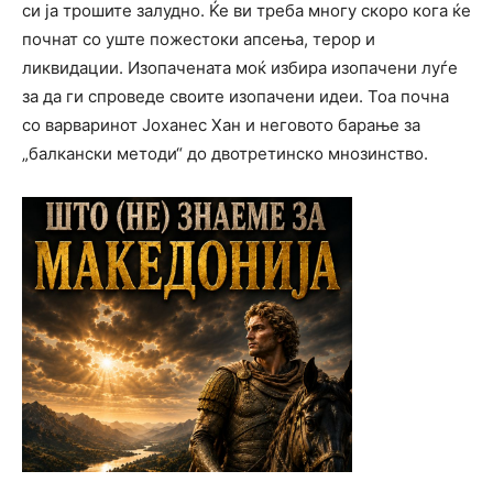
си ја трошите залудно. Ќе ви треба многу скоро кога ќе
почнат со уште пожестоки апсења, терор и
ликвидации. Изопачената моќ избира изопачени луѓе
за да ги спроведе своите изопачени идеи. Тоа почна
со варваринот Јоханес Хан и неговото барање за
„балкански методи“ до двотретинско мнозинство.