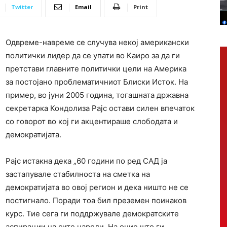
Twitter
Email
Print
Одвреме-навреме се случува некој американски
политички лидер да се упати во Каиро за да ги
претстави главните политички цели на Америка
за постојано проблематичниот Блиски Исток. На
пример, во јуни 2005 година, тогашната државна
секретарка Кондолиза Рајс остави силен впечаток
со говорот во кој ги акцентираше слободата и
демократијата.
Рајс истакна дека „60 години по ред САД ја
застапувале стабилноста на сметка на
демократијата во овој регион и дека ништо не се
постигнало. Поради тоа бил преземен поинаков
курс. Тие сега ги поддржувале демократските
аспирации на сите народи. На оние што ги