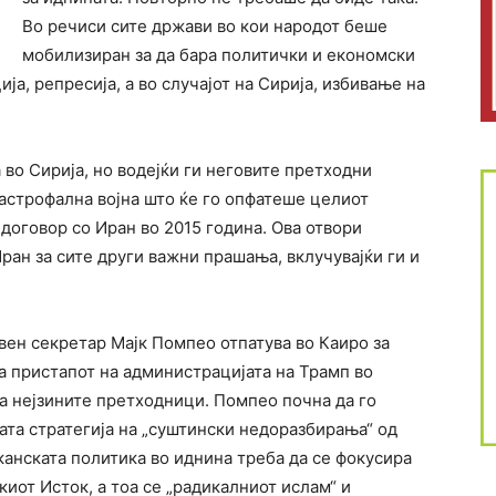
Во речиси сите држави во кои народот беше
мобилизиран за да бара политички и економски
а, репресија, а во случајот на Сирија, избивање на
 во Сирија, но водејќи ги неговите претходни
тастрофална војна што ќе го опфатеше целиот
 договор со Иран во 2015 година. Ова отвори
ан за сите други важни прашања, вклучувајќи ги и
ен секретар Мајк Помпео отпатува во Каиро за
ка пристапот на администрацијата на Трамп во
а нејзините претходници. Помпео почна да го
вата стратегија на „суштински недоразбирања“ од
канската политика во иднина треба да се фокусира
иот Исток, а тоа се „радикалниот ислам“ и