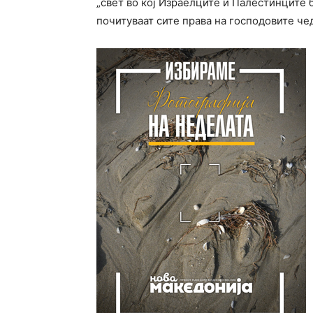
„свет во кој Израелците и Палестинците 
почитуваат сите права на господовите чед