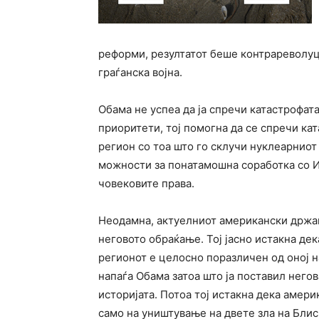
реформи, резултатот беше контрареволуциј
граѓанска војна.
Обама не успеа да ја спречи катастрофата
приоритети, тој помогна да се спречи ка
регион со тоа што го склучи нуклеарниот
можности за понатамошна соработка со Ир
човековите права.
Неодамна, актуелниот американски држав
неговото обраќање. Тој јасно истакна де
регионот е целосно поразличен од оној н
напаѓа Обама затоа што ја поставил него
историјата. Потоа тој истакна дека амери
само на уништување на двете зла на Блиск