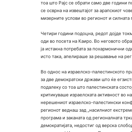
тоа што Рајс се обрати само две години п
се осврна на извештајот за арапскиот чов
мизерните услови во регионот и силната
Четири години подоцна, редот дојде ток
оди во посета на Каиро. Во неговото обр
ја истакна потребата за похармонични о
исто така, апелираше за решавање на ре
Во однос на израелско-палестинското пра
за две демократски држави што ќе егзист
подалеку со тоа што палестинската состој
критикуваше израелската активност во на
нерешениот израелско-палестински конфл
регионот веднаш зад „насилниот екстрем
програма и заканата од регионалната трк
демократијата, недостиг од верска слобо