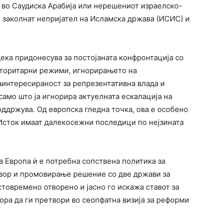
 во Саудиска Арабија или нерешениот израелско-
е заколнат непријател на Исламска држава (ИСИС) и
дека придонесува за постојаната конфронтација со
вторитарни режими, игнорирањето на
интересираност за репрезентативна влада и
амо што ја игнорира актуелната ескалација на
поддржува. Од европска гледна точка, ова е особено
Исток имаат далекосежни последици по нејзината
а Европа ѝ е потребна сопствена политика за
вор и промовирање решение со две држави за
товремено отворено и јасно го искажа ставот за
ра да ги претвори во сеопфатна визија за реформи