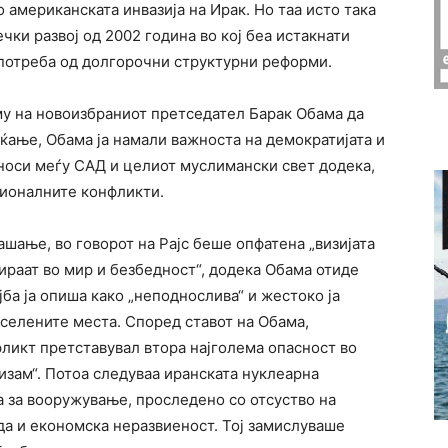
о американската инвазија на Ирак. Но таа исто така
ечки развој од 2002 година во кој беа истакнати
 потреба од долгорочни структурни реформи.
му на новоизбраниот претседател Барак Обама да
аќање, Обама ја намали важноста на демократијата и
дноси меѓу САД и целиот муслимански свет додека,
гионалните конфликти.
шање, во говорот на Рајс беше опфатена „визијата
ираат во мир и безбедност“, додека Обама отиде
ба ја опиша како „неподнослива“ и жестоко ја
селените места. Според ставот на Обама,
икт претставувал втора најголема опасност во
изам“. Потоа следуваа иранската нуклеарна
а за вооружување, проследено со отсуство на
да и економска неразвиеност. Тој замислуваше