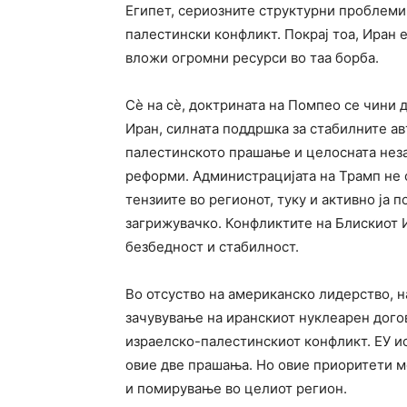
Египет, сериозните структурни проблеми
палестински конфликт. Покрај тоа, Иран 
вложи огромни ресурси во таа борба.
Сè на сè, доктрината на Помпео се чини 
Иран, силната поддршка за стабилните а
палестинското прашање и целосната неза
реформи. Администрацијата на Трамп не с
тензиите во регионот, туку и активно ја 
загрижувачко. Конфликтите на Блискиот 
безбедност и стабилност.
Во отсуство на американско лидерство, н
зачувување на иранскиот нуклеарен дого
израелско-палестинскиот конфликт. ЕУ ис
овие две прашања. Но овие приоритети мо
и помирување во целиот регион.