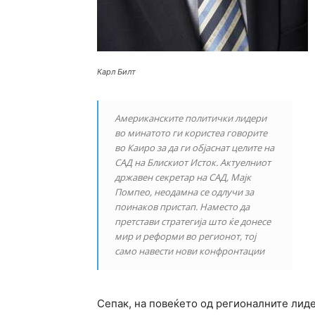
Карл Билт
Американските политички лидери
во минатото ги користеа говорите
во Каиро за да ги објаснат целите на
САД на Блискиот Исток. Актуелниот
државен секретар на САД, Мајк
Помпео, неодамна се одлучи за
поинаков пристап. Наместо да
претстави стратегија што ќе донесе
мир и реформи во регионот, тој
само навести нови конфронтации
Сепак, на повеќето од регионалните лиде