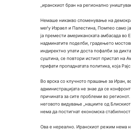
„иранскиот бран на регионално уништувањ
Немаше никакво споменување на демокра
меѓу Израел и Палестина, Помпео само ј
ја премести американската амбасада во 
надминатите поделби, градењето мостови
индиректно упати доста пофалби за дикта
суштина, се повтори истиот пристап на А
прифати пропаднатата политика, која Рајс
Во врска со клучното прашање за Иран, в
администрацијата не знае да се конфрон
причината за сите проблеми во регионот.
неговото видување „нациите од Блискиот
нема да постигнат економска стабилност 
Ова е нереално. Иранскиот режим нема н