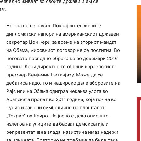
безбедно живеат во своите држави и им се
а“.
Но тоа не се случи. Покрај интензивните
дипломатски напори на американскиот државен
секретар Џон Кери за време на вториот мандат
на Обама, мировниот договор не се постигна. Во
неговото последно обраќање во декември 2016
година, Кери директно го обвини израелскиот
премиер Бенјамин Нетанјаху. Може да се
дебатира надолго и нашироко дали зборовите на
Рајс или на Обама одиграа некаква улога во
Арапската пролет во 2011 година, која почна во
Тунис и заврши симболично на плоштадот
„Тахрир“ во Каиро. Но јасно е дека оние што
излегоа на улиците да бараат демократија и
репрезентативна влада, навистина имаа надежи
за иднината. Повторно не требаше да биде така.