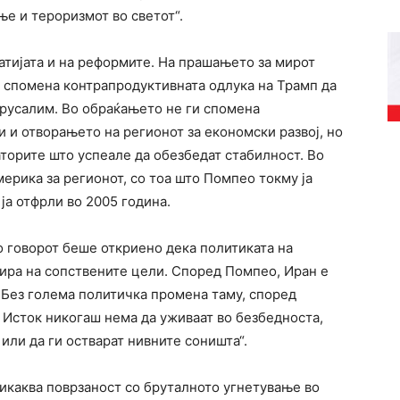
е и тероризмот во светот“.
тијата и на реформите. На прашањето за мирот
а спомена контрапродуктивната одлука на Трамп да
Ерусалим. Во обраќањето не ги спомена
 и отворањето на регионот за економски развој, но
торите што успеале да обезбедат стабилност. Во
мерика за регионот, со тоа што Помпео токму ја
 ја отфрли во 2005 година.
о говорот беше откриено дека политиката на
тира на сопствените цели. Според Помпео, Иран е
 Без голема политичка промена таму, според
 Исток никогаш нема да уживаат во безбедноста,
или да ги остварат нивните соништа“.
икаква поврзаност со бруталното угнетување во