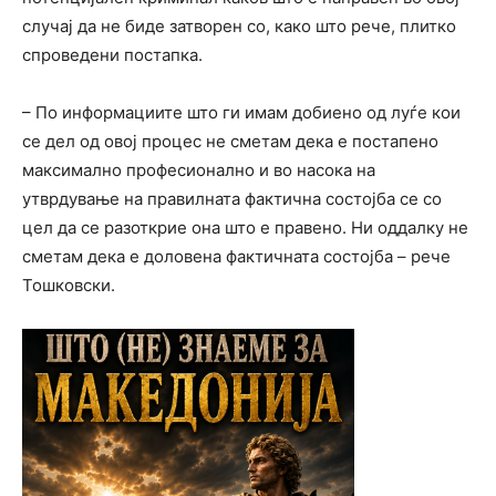
случај да не биде затворен со, како што рече, плитко
спроведени постапка.
– По информациите што ги имам добиено од луѓе кои
се дел од овој процес не сметам дека е постапено
максимално професионално и во насока на
утврдување на правилната фактична состојба се со
цел да се разоткрие она што е правено. Ни оддалку не
сметам дека е доловена фактичната состојба – рече
Тошковски.