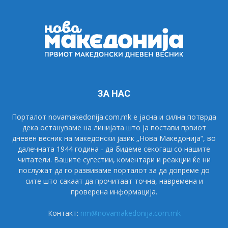
ЗА НАС
Порталот novamakedonija.com.mk е јасна и силна потврда
дека остануваме на линијата што ја постави првиот
дневен весник на македонски јазик „Нова Македонија“, во
далечната 1944 година - да бидеме секогаш со нашите
читатели. Вашите сугестии, коментари и реакции ќе ни
послужат да го развиваме порталот за да допреме до
сите што сакаат да прочитаат точна, навремена и
проверена информација.
Контакт:
nm@novamakedonija.com.mk