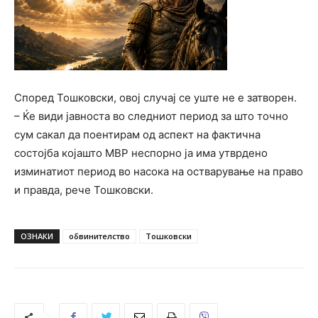
Според Тошковски, овој случај се уште не е затворен.
– Ќе види јавноста во следниот период за што точно
сум сакал да поентирам од аспект на фактична
состојба којашто МВР неспорно ја има утврдено
изминатиот период во насока на остварување на право
и правда, рече Тошковски.
ОЗНАКИ
обвинителство
Тошковски