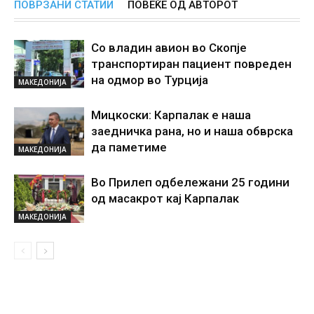
ПОВРЗАНИ СТАТИИ
ПОВЕЌЕ ОД АВТОРОТ
Со владин авион во Скопје
транспортиран пациент повреден
на одмор во Турција
МАКЕДОНИЈА
Мицкоски: Карпалак е наша
заедничка рана, но и наша обврска
да паметиме
МАКЕДОНИЈА
Во Прилеп одбележани 25 години
од масакрот кај Карпалак
МАКЕДОНИЈА