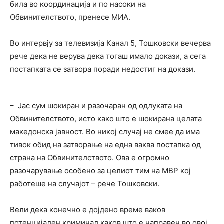
била во координација и по насоки на
Обвинителството, пренесе МИА.
Во интервју за телевизија Канал 5, Тошковски вечерва
рече дека не верува дека тогаш имало докази, а сега
постапката се затвора поради недостиг на докази.
– Јас сум шокиран и разочаран од одлуката на
Обвинителството, исто како што е шокирана целата
македонска јавност. Во никој случај не смее да има
тивок обид на затворање на една ваква постапка од
страна на Обвинителството. Ова е огромно
разочарување особено за целиот тим на МВР кој
работеше на случајот – рече Тошковски.
Вели дека конечно е дојдено време ваков
потенцијален криминал каков што е направен во овој