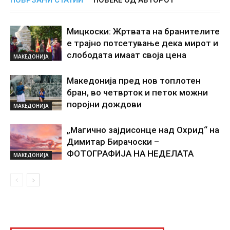
ПОВРЗАНИ СТАТИИ
ПОВЕЌЕ ОД АВТОРОТ
Мицкоски: Жртвата на бранителите
е трајно потсетување дека мирот и
слободата имаат своја цена
МАКЕДОНИЈА
Македонија пред нов топлотен
бран, во четврток и петок можни
поројни дождови
МАКЕДОНИЈА
„Магично зајдисонце над Охрид“ на
Димитар Бирачоски –
ФОТОГРАФИЈА НА НЕДЕЛАТА
МАКЕДОНИЈА