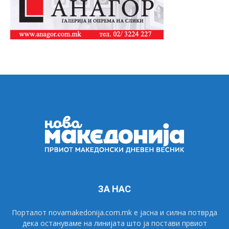
ЗА НАС
Порталот novamakedonija.com.mk е јасна и силна потврда
дека остануваме на линијата што ја постави првиот