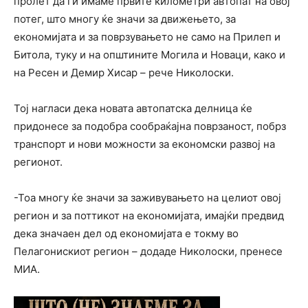
пролет да ги имаме првите километри автопат на овој
потег, што многу ќе значи за движењето, за
економијата и за поврзувањето не само на Прилеп и
Битола, туку и на општините Могила и Новаци, како и
на Ресен и Демир Хисар – рече Николоски.
Тој нагласи дека новата автопатска делница ќе
придонесе за подобра сообраќајна поврзаност, побрз
транспорт и нови можности за економски развој на
регионот.
-Тоа многу ќе значи за заживувањето на целиот овој
регион и за поттикот на економијата, имајќи предвид
дека значаен дел од економијата е токму во
Пелагонискиот регион – додаде Николоски, пренесе
МИА.