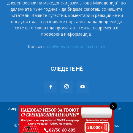
дневен весник на македонски јазик „Нова Македонија“, во
далечната 1944 година - да бидеме секогаш со нашите
читатели. Вашите сугестии, коментари и реакции ќе ни
послужат да го развиваме порталот за да допреме до
сите што сакаат да прочитаат точна, навремена и
проверена информација.
Контакт:
nm@novamakedonija.com.mk
СЛЕДЕТЕ НÈ
×
Импресум
Маркетинг
Претплата
Правила на користење
Контакт
© 1944 - 2021 НОВА МАКЕДОНИЈА. Сите права се задржани.