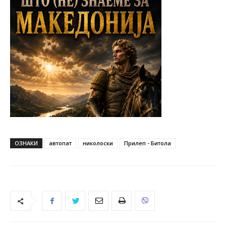
ОЗНАКИ
автопат
николоски
Прилеп - Битола