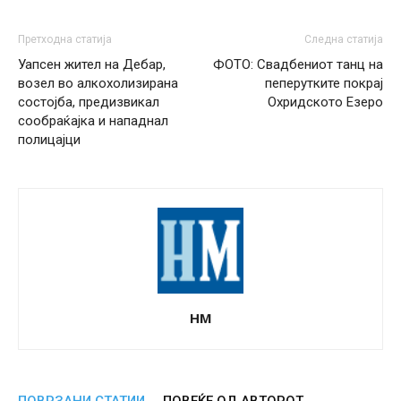
Претходна статија
Следна статија
Уапсен жител на Дебар,
ФОТО: Свадбениот танц на
возел во алкохолизирана
пеперутките покрај
состојба, предизвикал
Охридското Езеро
сообраќајка и нападнал
полицајци
НМ