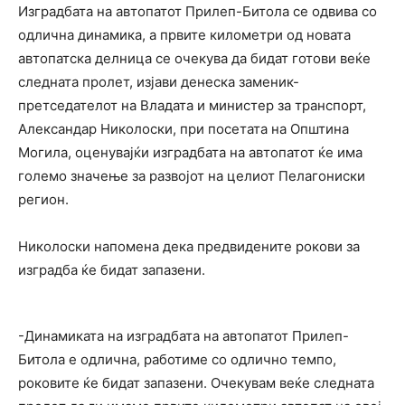
Изградбата на автопатот Прилеп-Битола се одвива со
одлична динамика, а првите километри од новата
автопатска делница се очекува да бидат готови веќе
следната пролет, изјави денеска заменик-
претседателот на Владата и министер за транспорт,
Александар Николоски, при посетата на Општина
Могила, оценувајќи изградбата на автопатот ќе има
големо значење за развојот на целиот Пелагониски
регион.
Николоски напомена дека предвидените рокови за
изградба ќе бидат запазени.
-Динамиката на изградбата на автопатот Прилеп-
Битола е одлична, работиме со одлично темпо,
роковите ќе бидат запазени. Очекувам веќе следната