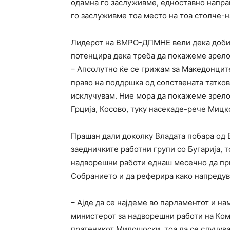
одамна го заслуживме, едноставно направ
го заслуживме тоа место на тоа столче-
Лидерот на ВМРО-ДПМНЕ вели дека добил
потенцира дека треба да покажеме зрелос
– Апсолутно ќе се грижам за Македонцит
право на поддршка од сопствената таткови
исклучувам. Ние мора да покажеме зрелос
Грција, Косово, туку насекаде-рече Мицк
Прашан дали доколку Владата побара од
заедничките работни групи со Бугарија, т
надворешни работи еднаш месечно да при
Собранието и да реферира како напредув
– Ајде да се најдеме во парламентот и н
министерот за надворешни работи на Коми
пратеникот Милошоски, тоа да се случува