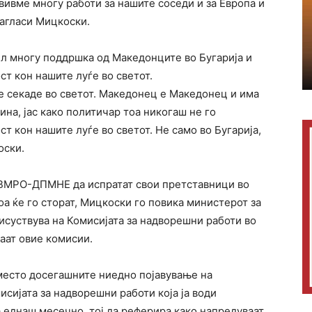
ивме многу работи за нашите соседи и за Европа и
нагласи Мицкоски.
 многу поддршка од Македонците во Бугарија и
т кон нашите луѓе во светот.
е секаде во светот. Македонец е Македонец и има
на, јас како политичар тоа никогаш не го
т кон нашите луѓе во светот. Не само во Бугарија,
оски.
 ВМРО-ДПМНЕ да испратат свои претставници во
оа ќе го сторат, Мицкоски го повика министерот за
суствува на Комисијата за надворешни работи во
аат овие комисии.
аместо досегашните ниедно појавување на
сијата за надворешни работи која ја води
 еднаш месечно, тој да реферира како напредуваат