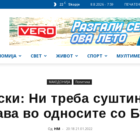
C
22
8.8.2026 - 7:59
ПЕЧАТЕН
Skopje
НОМИЈА
СВЕТ
ЖИВОТ
СПОРТ
МУЛТИМЕ
МАКЕДОНИЈА
Политика
ки: Ни треба суштин
ава во односите со Б
Од
НМ
-
20:18 21.01.2022