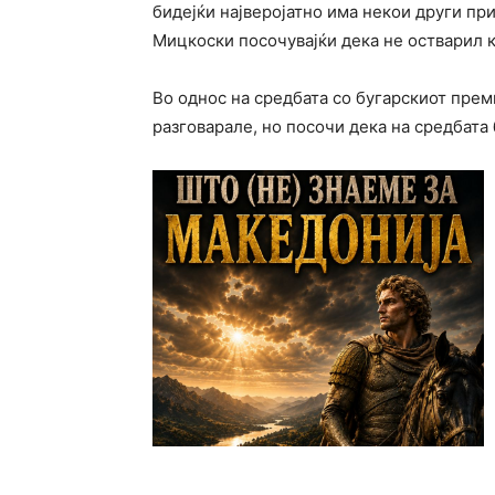
бидејќи најверојатно има некои други при
Мицкоски посочувајќи дека не остварил 
Во однос на средбата со бугарскиот прем
разговарале, но посочи дека на средбата