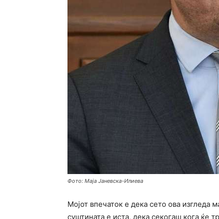
Фото: Маја Јаневска-Илиева
Мојот впечаток е дека сето ова изгледа м
суштината е иста, дека секогаш кога ќе т