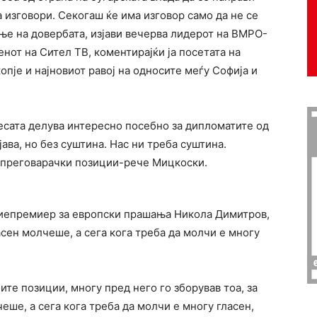
 изговори. Секогаш ќе има изговор само да не се
ње на довербата, изјави вечерва лидерот на ВМРО-
от на Сител ТВ, коментирајќи ја посетата на
пје и најновиот равој на односите меѓу Софија и
весата делува интересно посебно за дипломатите од
јава, но без суштина. Нас ни треба суштина.
 преговарачки позиции-рече Мицкоски.
виепремиер за европски прашања Никола Димитров,
сен молчеше, а сега кога треба да молчи е многу
оите позиции, многу пред него го зборував тоа, за
еше, а сега кога треба да молчи е многу гласен,