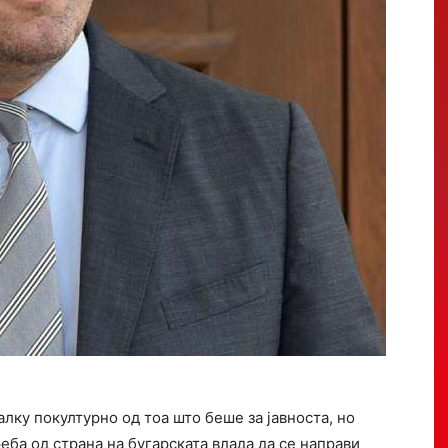
алку покултурно од тоа што беше за јавноста, но
реба од страна на бугарската влада да се направи