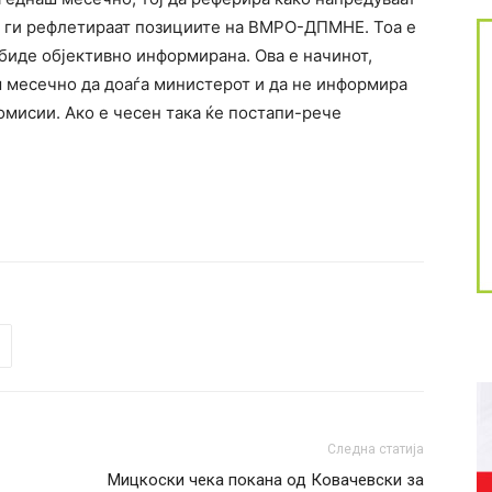
а ги рефлетираат позициите на ВМРО-ДПМНЕ. Тоа е
биде објективно информирана. Ова е начинот,
 месечно да доаѓа министерот и да не информира
омисии. Ако е чесен така ќе постапи-рече
Следна статија
Мицкоски чека покана од Ковачевски за