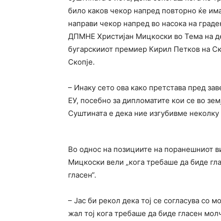
било каков чекор напред повторно ќе има
направи чекор напред во насока на граде
ДПМНЕ Христијан Мицкоски во Тема на ден
бугарскииот премиер Кирил Петков на Ско
Скопје.
– Инаку сето ова како претстава пред за
ЕУ, посебно за дипломатите кои се во зем
Суштината е дека ние изгубивме неколку
Во однос на позициите на поранешниот 
Мицкоски вели „кога требаше да биде гла
гласен“.
– Јас би рекол дека тој се согласува со м
жал тој кога требаше да биде гласен молч