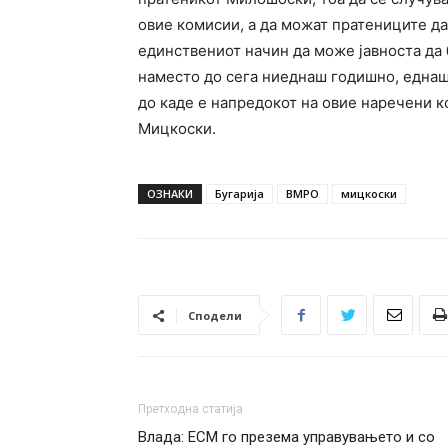
овие комисии, а да можат пратениците д
единствениот начин да може јавноста да 
наместо до сега ниеднаш годишно, еднаш
до каде е напредокот на овие наречени к
Мицкоски.
ОЗНАКИ
Бугарија
ВМРО
мицкоски
Сподели
Претходна статија
Влада: ЕСМ го презема управувањето и со