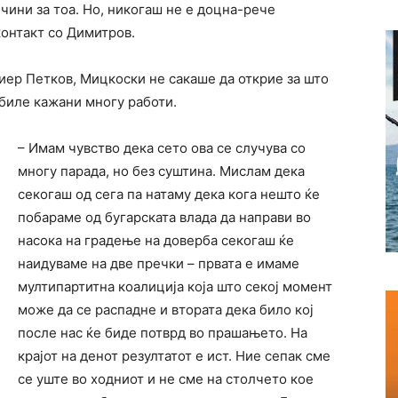
чини за тоа. Но, никогаш не е доцна-рече
контакт со Димитров.
иер Петков, Мицкоски не сакаше да открие за што
 биле кажани многу работи.
– Имам чувство дека сето ова се случува со
многу парада, но без суштина. Мислам дека
секогаш од сега па натаму дека кога нешто ќе
побараме од бугарската влада да направи во
насока на градење на доверба секогаш ќе
наидуваме на две пречки – првата е имаме
мултипартитна коалиција која што секој момент
може да се распадне и втората дека било кој
после нас ќе биде потврд во прашањето. На
крајот на денот резултатот е ист. Ние сепак сме
се уште во ходниот и не сме на столчето кое