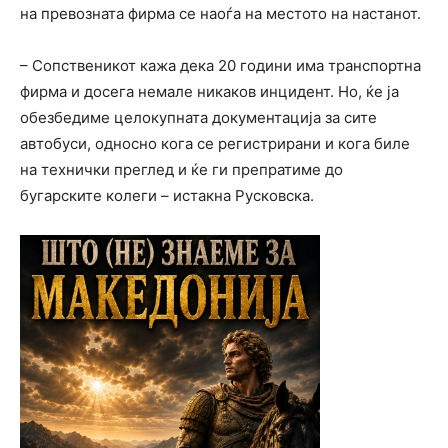
на превозната фирма се наоѓа на местото на настанот.
– Сопственикот кажа дека 20 години има транспортна
фирма и досега немале никаков инцидент. Но, ќе ја
обезбедиме целокупната документација за сите
автобуси, односно кога се регистрирани и кога биле
на технички преглед и ќе ги препратиме до
бугарските колеги – истакна Русковска.