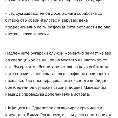
– Јас сум задоволен од досегашната соработка со
бугарското обвинителство и верувам дека
професионално ќе ги разјаснат сите околности во овој
настан – кажа Јовески.
Надлежните бугарски служби моментно земаат изјави
од сведоци кои се нашле на местото на настанот, со
што бугарските обвинители истакнаа дека работат на
сите верзии за несреќата, одговарајќи на новинарски
прашања. Тие посочија дека сите експерти ќе бидат
обезбедени од бугарска страна, додека Македонија
нема да спроведува дополнителна истрага.
Шефицата на Одделот за организиран криминал и
корупција, Вилма Русковска, изјави дека сопственикот