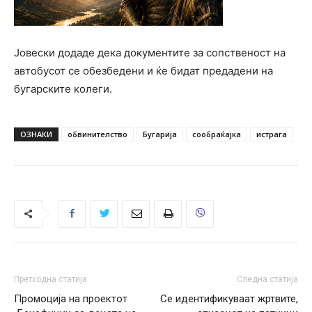
Јовески додаде дека документите за сопственост на
автобусот се обезбедени и ќе бидат предадени на
бугарските колеги.
ОЗНАКИ
обвинителство
Бугарија
сообраќајка
истрага
Претходна статија
Следна статија
Промоција на проектот
Се идентификуваат жртвите,