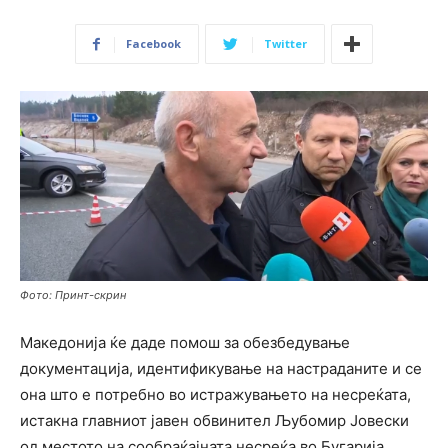
Facebook
Twitter
Фото: Принт-скрин
Македонија ќе даде помош за обезбедување
документација, идентификување на настраданите и се
она што е потребно во истражувањето на несреќата,
истакна главниот јавен обвинител Љубомир Јовески
од местото на сообраќајната несреќа во Бугарија.