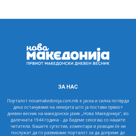
ЗА НАС
Порталот novamakedonija.com.mk е јасна и силна потврда
дека остануваме на линијата што ја постави првиот
дневен весник на македонски јазик „Нова Македонија“, во
далечната 1944 година - да бидеме секогаш со нашите
читатели. Вашите сугестии, коментари и реакции ќе ни
послужат да го развиваме порталот за да допреме до