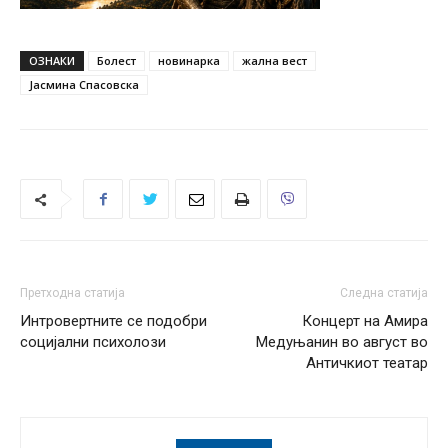
ОЗНАКИ
Болест
новинарка
жална вест
Јасмина Спасовска
Претходна статија
Следна статија
Интровертните се подобри
Концерт на Амира
социјални психолози
Медуњанин во август во
Античкиот театар