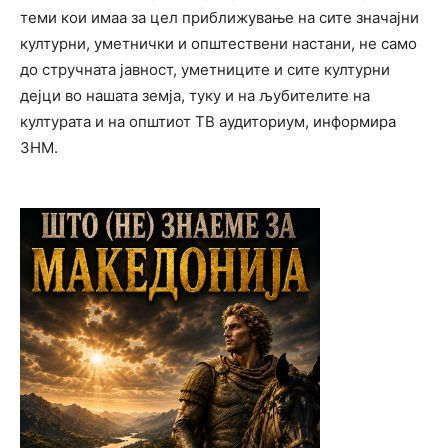
теми кои имаа за цел приближување на сите значајни
културни, уметнички и општествени настани, не само
до стручната јавност, уметниците и сите културни
дејци во нашата земја, туку и на љубителите на
културата и на општиот ТВ аудиториум, информира
ЗНМ.