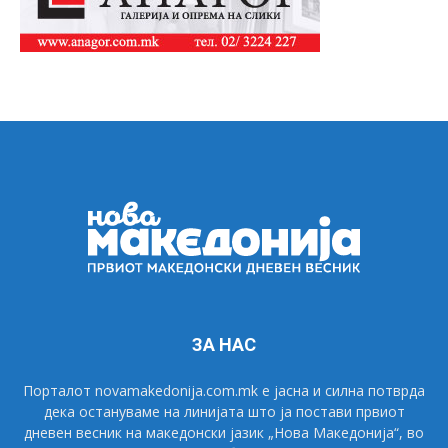
ЗА НАС
Порталот novamakedonija.com.mk е јасна и силна потврда
дека остануваме на линијата што ја постави првиот
дневен весник на македонски јазик „Нова Македонија“, во