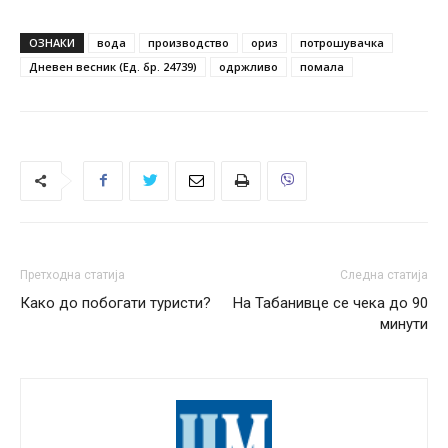
ОЗНАКИ
вода
производство
ориз
потрошувачка
Дневен весник (Ед. бр. 24739)
одржливо
помала
Претходна статија
Следна статија
Како до побогати туристи?
На Табанивце се чека до 90
минути