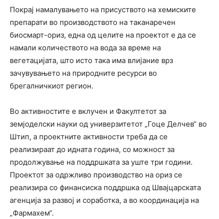
Покрај намалувањето на присуството на хемиските
препарати во производството на таканаречен
биосмарт-ориз, една од целите на проектот е да се
намали количеството на вода за време на
вегетацијата, што исто така има влијание врз
зачувувањето на природните ресурси во
брегалничкиот регион.
Во активностите е вклучен и Факултетот за
земјоделски науки од универзитетот „Гоце Делчев“ во
Штип, а проектните активности треба да се
реализираат до идната година, со можност за
продолжување на поддршката за уште три години.
Проектот за одржливо производство на ориз се
реализира со финансиска поддршка од Швајцарската
агенција за развој и соработка, а во координација на
„Фармахем“.