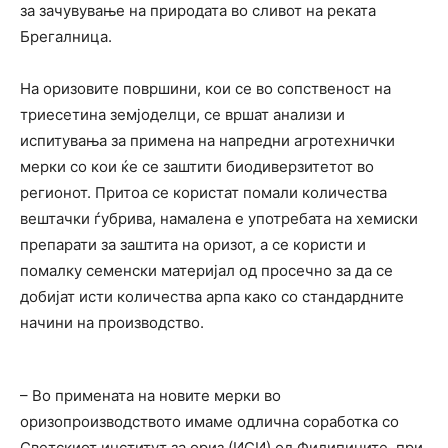
за зачувување на природата во сливот на реката
Брегалница.
На оризовите површини, кои се во сопственост на
триесетина земјоделци, се вршат анализи и
испитувања за примена на напредни агротехнички
мерки со кои ќе се заштити биодиверзитетот во
регионот. Притоа се користат помали количества
вештачки ѓубрива, намалена е употребата на хемиски
препарати за заштита на оризот, а се користи и
помалку семенски материјал од просечно за да се
добијат исти количества арпа како со стандардните
начини на производство.
– Во примената на новите мерки во
оризопроизводството имаме одлична соработка со
Светскиот институт за ориз (ИСИ) од Филипините, при