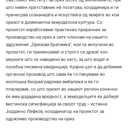
што нивен претставник нè посетува, координира и ги
пренесува сознанијата и искуствата од земјите во кои
оризот е доминантна земјоделска култура. Со
проектот изработивме практичен прирачник за
производство на ориз и сите членови на нашето
здружение „Оризова братимка“, кои се вклучени во
проектот, ги применуваат и строго се држат кон
мерките што се наведени во него, за што водат и
посебна писмена евиденција. Крајна цел е да добиеме
органски производ што сами ќе го пакуваме во
еколошка биоразградлива амбалажа и ќе го
пласираме, со што оризот во нашиот регион конечно
ќе има додадена вредност, а земјоделците ќе добијат
вистинска сатисфакција за својот труд – истакна
Јорданчо Лефков, координатор на проектот за
одржливо производство на ориз.