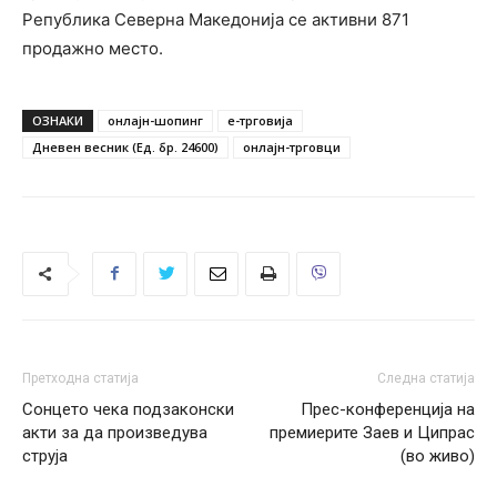
Република Северна Македонија се активни 871
продажно место.
ОЗНАКИ
онлајн-шопинг
е-трговија
Дневен весник (Ед. бр. 24600)
онлајн-трговци
Претходна статија
Следна статија
Сонцето чека подзаконски
Прес-конференција на
акти за да произведува
премиерите Заев и Ципрас
струја
(во живо)