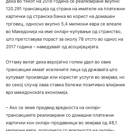
дека во текот на 2018 година се реализирани вкупно
120.291 трансакција од страна на иматели на платежни
картички од странска банка во корист на домашен
трговец, односно вкупно 5,4 милиони евра се влеале
во Македонија на име онлајн-купување од странство,
што претставува пораст за околу 78 отсто во однос на
2017 година – наведуваат од асоцијацијата.
Оттаму велат дека веројатно голем удел во овие
трансакции имаат иселените лица од државата што
купуваат производи или користат услуги во земјава, но
во секој случај оваа ставка бележи позитивно влијание
врз македонската економија.
– Ако се земе предвид вредноста на онлајн-
трансакциите реализирани со домашни платежни
картички кон онлајн-продавници во земјава од 48,1
милиони евра, дополнета со вредноста на онлајн-