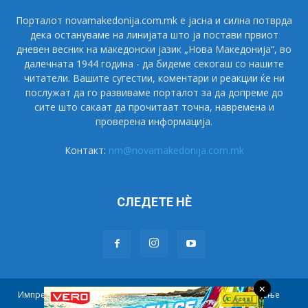
Порталот novamakedonija.com.mk е јасна и силна потврда
дека остануваме на линијата што ја постави првиот
дневен весник на македонски јазик „Нова Македонија“, во
далечната 1944 година - да бидеме секогаш со нашите
читатели. Вашите сугестии, коментари и реакции ќе ни
послужат да го развиваме порталот за да допреме до
сите што сакаат да прочитаат точна, навремена и
проверена информација.
Контакт:
nm@novamakedonija.com.mk
СЛЕДЕТЕ НÈ
×
Импресум
Маркетинг
Претплата
Правила на користење