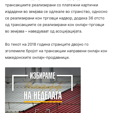
трансакциите реализирани со платежни картички
издадени во земјава се одлеале во странство, односно
се реализирани кон трговци надвор, додека 36 отсто
од трансакциите се реализирани кон онлајн-трговци
во земјава – наведуваат од асоцијацијата.
Во текот на 2018 година странците двојно го
зголемиле бројот на трансакции направени онлајн кон
македонските онлајн-продавници.