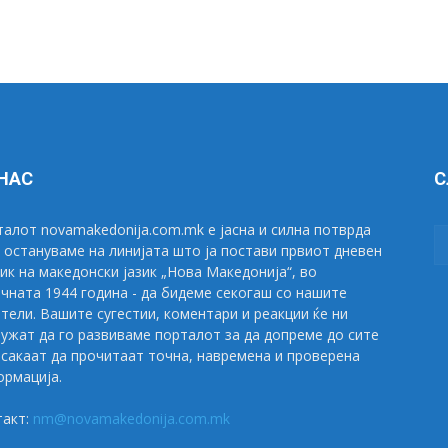
 НАС
С
алот novamakedonija.com.mk е јасна и силна потврда
 остануваме на линијата што ја постави првиот дневен
ик на македонски јазик „Нова Македонија“, во
чната 1944 година - да бидеме секогаш со нашите
тели. Вашите сугестии, коментари и реакции ќе ни
ужат да го развиваме порталот за да допреме до сите
сакаат да прочитаат точна, навремена и проверена
рмација.
такт:
nm@novamakedonija.com.mk