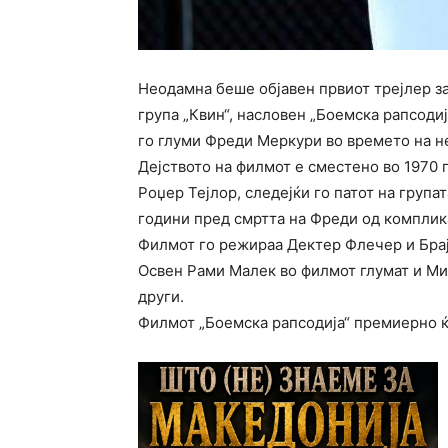
Неодамна беше објавен првиот трејлер за
група „Квин“, насловен „Боемска рапсодија
го глуми Фреди Меркури во времето на не
Дејството на филмот е сместено во 1970 г
Роџер Тејлор, следејќи го патот на групат
години пред смртта на Фреди од комплик
Филмот го режираа Дектер Флечер и Брај
Освен Рами Малек во филмот глумат и Ми
други.
Филмот „Боемска рапсодија“ премиерно ќ