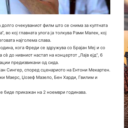
 долго очекуваниот филм што се снима за култната
“, во кој главната улога ја толкува Рами Малек, кој
говата најголема слава.
одина, кога Фреди се здружува со Брајан Меј и со
а сѐ до нивниот настап на концертот „Лајв ејд“, 6
ации предизвикани од сида.
ан Сингер, според сценариото на Ентони Мекартен.
ки Маерс, Џозеф Мазело, Бен Харди, Гвилим и
е биде прикажан на 2 ноември годинава.