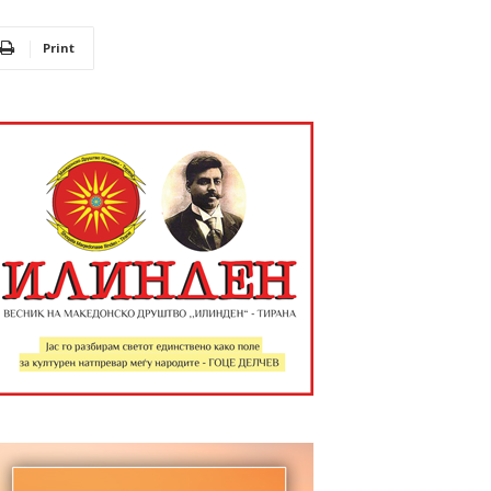
Print