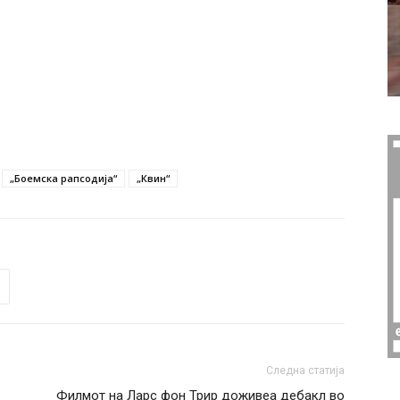
„Боемска рапсодија“
„Квин“
Следна статија
Филмот на Ларс фон Трир доживеа дебакл во