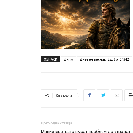
ОЗНАКИ
филм
Дневен весник (Ед. бр. 24342)
Сподели
Претходна статија
Министерствата имаат проблем да утврдат