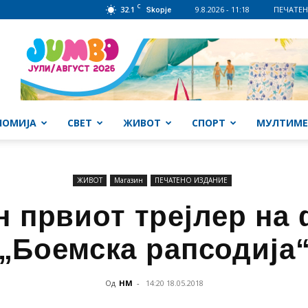
C
32.1
9.8.2026 - 11:18
ПЕЧАТЕН
Skopje
НОМИЈА
СВЕТ
ЖИВОТ
СПОРТ
МУЛТИМЕ
ЖИВОТ
Магазин
ПЕЧАТЕНО ИЗДАНИЕ
н првиот трејлер на
„Боемска рапсодија
Од
НМ
-
14:20 18.05.2018