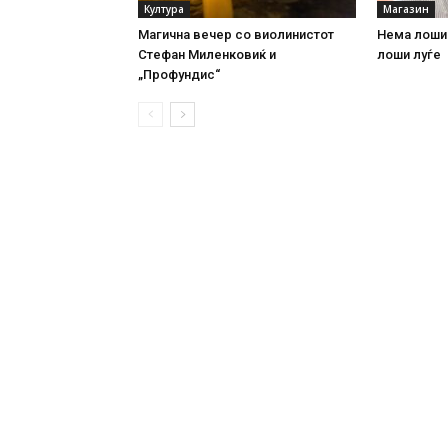
Култура
Магазин
Магична вечер со виолинистот
Нема лоши
Стефан Миленковиќ и
лоши луѓе
„Профундис“