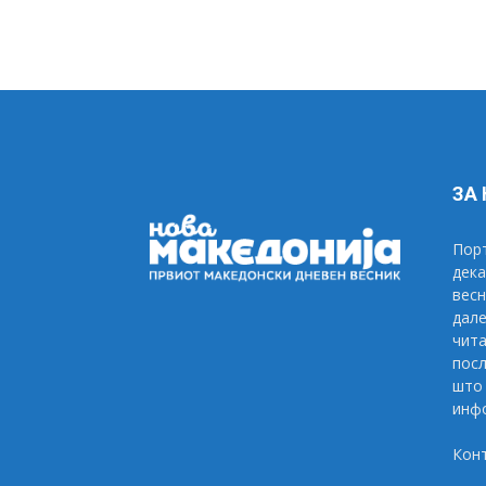
ЗА
Порт
дека
весн
дале
чита
посл
што 
инфо
Кон