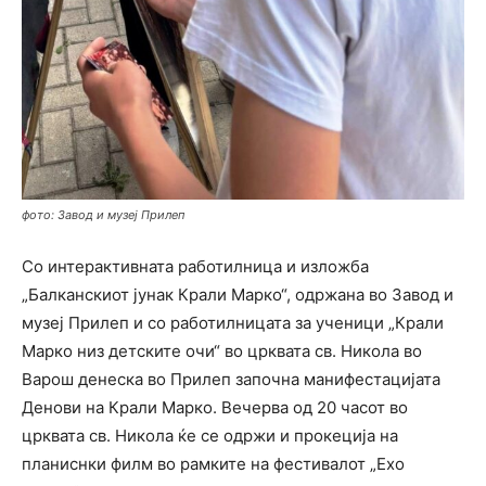
фото: Завод и музеј Прилеп
Со интерактивната работилница и изложба
„Балканскиот јунак Крали Марко“, одржана во Завод и
музеј Прилеп и со работилницата за ученици „Крали
Марко низ детските очи“ во црквата св. Никола во
Варош денеска во Прилеп започна манифестацијата
Денови на Крали Марко. Вечерва од 20 часот во
црквата св. Никола ќе се одржи и прокеција на
планиснки филм во рамките на фестивалот „Ехо