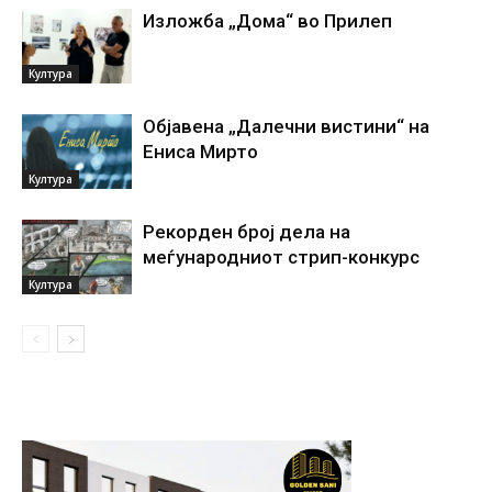
Изложба „Дома“ во Прилеп
Култура
Објавена „Далечни вистини“ на
Ениса Мирто
Култура
Рекорден број дела на
меѓународниот стрип-конкурс
Култура