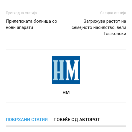
Претходна статија
Следна статија
Прилепската болница со
Загрижува растот на
нови апарати
семејното насилство, вели
Тошковски
НМ
ПОВРЗАНИ СТАТИИ
ПОВЕЌЕ ОД АВТОРОТ