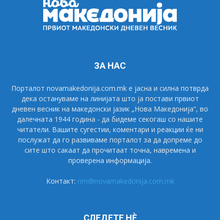
ЗА НАС
Порталот novamakedonija.com.mk е јасна и силна потврда
дека остануваме на линијата што ја постави првиот
дневен весник на македонски јазик „Нова Македонија“, во
далечната 1944 година - да бидеме секогаш со нашите
читатели. Вашите сугестии, коментари и реакции ќе ни
послужат да го развиваме порталот за да допреме до
сите што сакаат да прочитаат точна, навремена и
проверена информација.
Контакт:
nm@novamakedonija.com.mk
СЛЕДЕТЕ НÈ