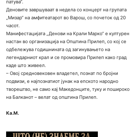
патува“.
Деновите завршуваат в недела со концерт на групата
„Мизар“ на амфитеатарот во Варош, со почеток од 20
часот.
Манифестацијата „Денови на Крали Марко“ е културен
настан во организација на Општина Прилеп, со кој се
одбележува годишнината од загинувањето на
легендарниот крал и се промовира Прилеп како град
каде што живеел.
– Овој средновековен владетел, познат по бројни
подвизи, е најпознатиот јунак на епското народно
творештво, не само кај Македонците, туку и пошироко
на Балканот – велат од општина Прилеп.
Ка.М.