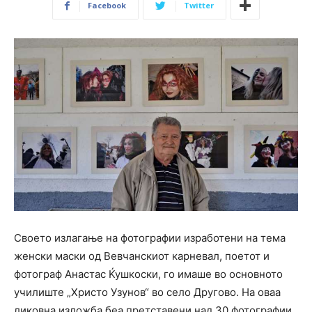
Facebook
Twitter
Своето излагање на фотографии изработени на тема
женски маски од Вевчанскиот карневал, поетот и
фотограф Анастас Ќушкоски, го имаше во основното
училиште „Христо Узунов“ во село Другово. На оваа
ликовна изложба беа претставени над 30 фотографии