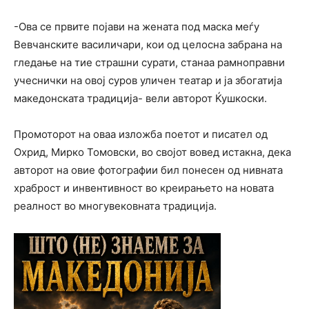
-Ова се првите појави на жената под маска меѓу
Вевчанските василичари, кои од целосна забрана на
гледање на тие страшни сурати, станаа рамноправни
учеснички на овој суров уличен театар и ја збогатија
македонската традиција- вели авторот Ќушкоски.
Промоторот на оваа изложба поетот и писател од
Охрид, Мирко Томовски, во својот вовед истакна, дека
авторот на овие фотографии бил понесен од нивната
храброст и инвентивност во креирањето на новата
реалност во многувековната традиција.