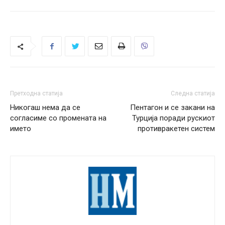
Претходна статија
Следна статија
Никогаш нема да се
Пентагон и се закани на
согласиме со промената на
Турција поради рускиот
името
противракетен систем