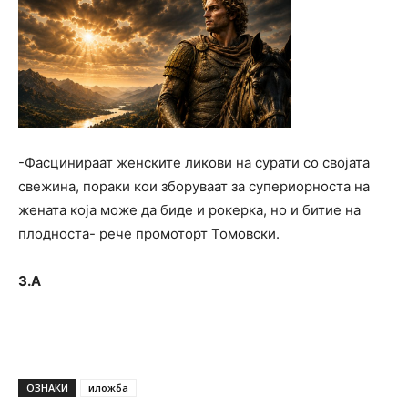
-Фасцинираат женските ликови на сурати со својата
свежина, пораки кои зборуваат за супериорноста на
жената која може да биде и рокерка, но и битие на
плодноста- рече промоторт Томовски.
З.А
ОЗНАКИ
иложба