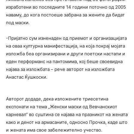
изработени во последните 14 години поточно од 2005
наваму, до кога постоеше забрана за жените да бидат
под маски.
-Пријатно сум изненаден од приемот и организацијата
на оваа културна манифестација, на која покрај мојата
изложба беа организирани и други поетски настапи и
еден перформанс на пантомима, кој беше своевидна
најава за изложбата – рече авторот на изложбата
Анастас Ќушкоски.
Авторот додаде, дека изложените триесетина
експонати на тема „Женски маски од Вевчанскиот
карневал“ во суштина се најава на празникот на жената
како и денот на армасаните, односно Прочка, каде што
и жената има свое забележително учество.