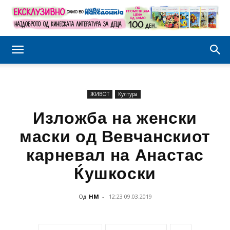
ЖИВОТ
Култура
Изложба на женски
маски од Вевчанскиот
карневал на Анастас
Ќушкоски
Од
НМ
-
12:23 09.03.2019