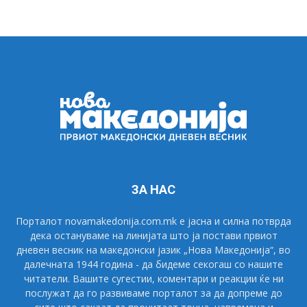
ЗА НАС
Порталот novamakedonija.com.mk е јасна и силна потврда
дека остануваме на линијата што ја постави првиот
дневен весник на македонски јазик „Нова Македонија“, во
далечната 1944 година - да бидеме секогаш со нашите
читатели. Вашите сугестии, коментари и реакции ќе ни
послужат да го развиваме порталот за да допреме до