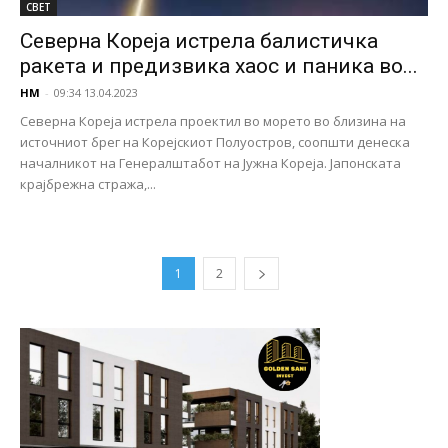
СВЕТ
Северна Кореја истрела балистичка
ракета и предизвика хаос и паника во...
НМ
-
09:34 13.04.2023
Северна Кореја истрела проектил во морето во близина на
источниот брег на Корејскиот Полуостров, соопшти денеска
началникот на Генералштабот на Јужна Кореја. Јапонската
крајбрежна стража,...
1
2