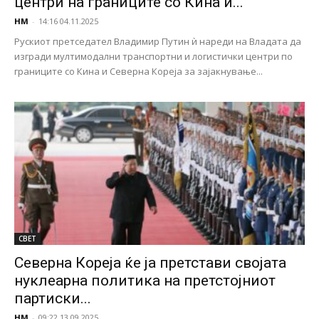
центри на границите со Кина и...
НМ
-
14:16 04.11.2025
Рускиот претседател Владимир Путин ѝ нареди на Владата да
изгради мултимодални транспортни и логистички центри по
границите со Кина и Северна Кореја за зајакнување...
СВЕТ
Северна Кореја ќе ја претстави својата
нуклеарна политика на претстојниот
партиски...
НМ
-
09:22 13.09.2025