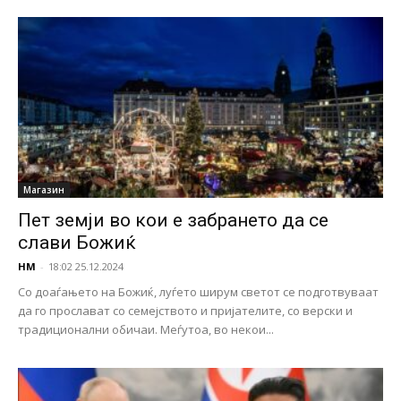
Магазин
Пет земји во кои е забрането да се
слави Божиќ
НМ
-
18:02 25.12.2024
Со доаѓањето на Божиќ, луѓето ширум светот се подготвуваат
да го прослават со семејството и пријателите, со верски и
традиционални обичаи. Меѓутоа, во некои...