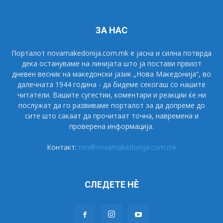
ЗА НАС
Порталот novamakedonija.com.mk е јасна и силна потврда
дека остануваме на линијата што ја постави првиот
дневен весник на македонски јазик „Нова Македонија“, во
далечната 1944 година - да бидеме секогаш со нашите
читатели. Вашите сугестии, коментари и реакции ќе ни
послужат да го развиваме порталот за да допреме до
сите што сакаат да прочитаат точна, навремена и
проверена информација.
Контакт:
nm@novamakedonija.com.mk
СЛЕДЕТЕ НÈ