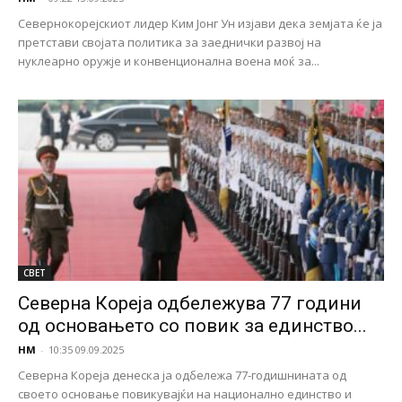
Севернокорејскиот лидер Ким Јонг Ун изјави дека земјата ќе ја
претстави својата политика за заеднички развој на
нуклеарно оружје и конвенционална воена моќ за...
СВЕТ
Северна Кореја одбележува 77 години
од основањето со повик за единство...
НМ
-
10:35 09.09.2025
Северна Кореја денеска ја одбележа 77-годишнината од
своето основање повикувајќи на национално единство и