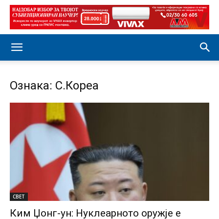
Ознака: С.Кореа
СВЕТ
Ким Џонг-ун: Нуклеарното оружје е