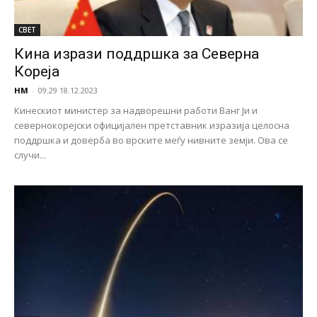
СВЕТ
Кина изрази поддршка за Северна
Кореја
НМ
-
09:29 18.12.2023
Кинескиот министер за надворешни работи Ванг Ји и
севернокорејски официјален претставник изразија целосна
поддршка и доверба во врските меѓу нивните земји. Ова се
случи...