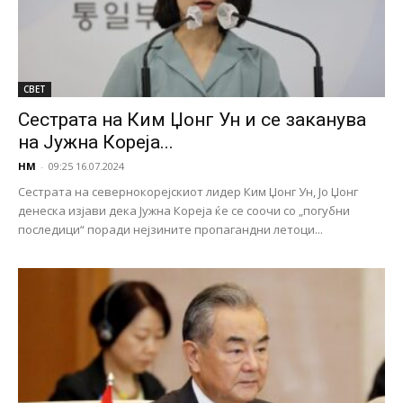
СВЕТ
Сестрата на Ким Џонг Ун и се заканува
на Јужна Кореја...
НМ
-
09:25 16.07.2024
Сестрата на севернокорејскиот лидер Ким Џонг Ун, Јо Џонг
денеска изјави дека Јужна Кореја ќе се соочи со „погубни
последици“ поради нејзините пропагандни летоци...