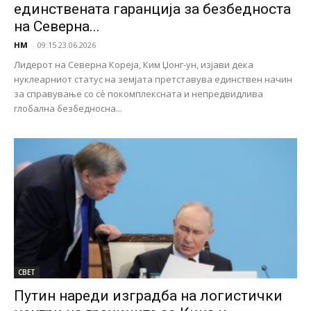
единствената гаранција за безбедноста
на Северна...
НМ
-
09:15 23.06.2026
Лидерот на Северна Кореја, Ким Џонг-ун, изјави дека
нуклеарниот статус на земјата претставува единствен начин
за справување со сè покомплексната и непредвидлива
глобална безбедносна...
СВЕТ
Путин нареди изградба на логистички