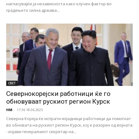
нагласувајќи ја независноста како клучен фактор во
градењето силна држава...
СВЕТ
Севернокорејски работници ќе го
обновуваат рускиот регион Курск
НМ
-
17:36 18.06.2025
Северна Кореја ќе испрати илјадници работници да помогнат
во обновата на рускиот регион Курск, кој е разорен од војната
- изјави генералниот секретар на...