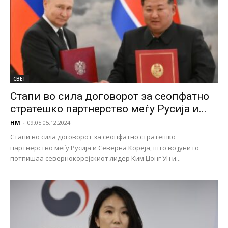
СВЕТ
Стапи во сила договорот за сеопфатно
стратешко партнерство меѓу Русија и...
НМ
-
09:05 05.12.2024
Стапи во сила договорот за сеопфатно стратешко
партнерство меѓу Русија и Северна Кореја, што во јуни го
потпишаа севернокорејскиот лидер Ким Џонг Ун и...