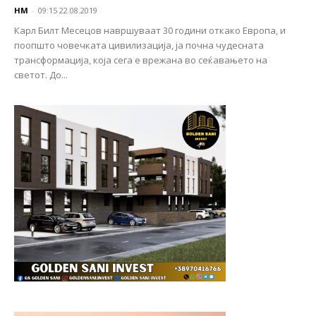
НМ
-
09:15 22.08.2019
Карл Билт Месецов навршуваат 30 години откако Европа, и
поопшто човечката цивилизација, ја почна чудесната
трансформација, која сега е врежана во сеќавањето на
светот. До...