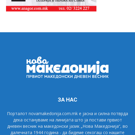
ЗА НАС
Порталот novamakedonija.com.mk е јасна и силна потврда
дека остануваме на линијата што ја постави првиот
дневен весник на македонски јазик „Нова Македонија“, во
далечната 1944 година - да бидеме секогаш со нашите