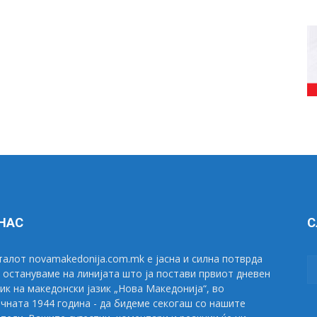
 НАС
С
алот novamakedonija.com.mk е јасна и силна потврда
 остануваме на линијата што ја постави првиот дневен
ик на македонски јазик „Нова Македонија“, во
чната 1944 година - да бидеме секогаш со нашите