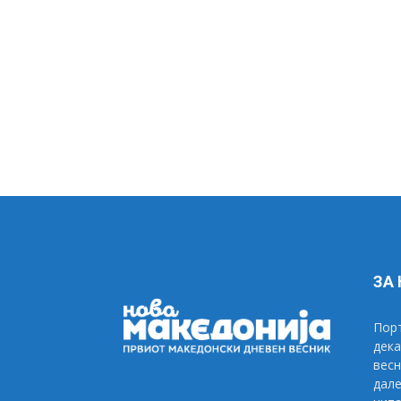
ЗА
Порт
дека
весн
дале