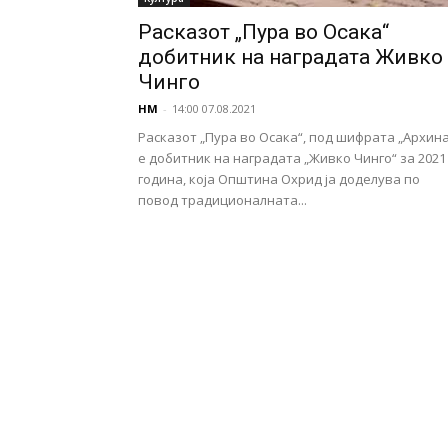
Расказот „Пура во Осака“
добитник на наградата Живко
Чинго
НМ
-
14:00 07.08.2021
Расказот „Пура во Осака“, под шифрата „Архина
е добитник на наградата „Живко Чинго“ за 2021
година, која Општина Охрид ја доделува по
повод традиционалната...