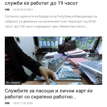
служби ќе работат до 19 часот
НМ
-
16:23 05.04.2021
Согласно одлуката на Владата на Република Македонија за
забрана за движење на населението во периодот од 20.00
часот до 5.00 часот наредниот ден, Министерството...
Во земјава
Службите за пасоши и лични карт ќе
работат со скратено работно...
НМ
-
14:03 17.03.2020