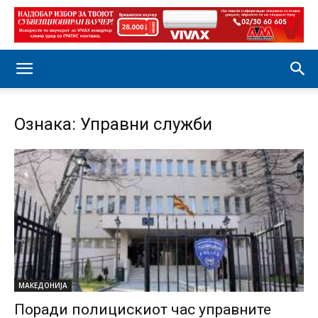
Ознака: Управни служби
МАКЕДОНИЈА
Поради полицискиот час управните