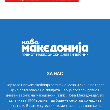
ЗА НАС
Порталот novamakedonija.com.mk е јасна и силна потврда
дека остануваме на линијата што ја постави првиот
дневен весник на македонски јазик „Нова Македонија“, во
далечната 1944 година - да бидеме секогаш со нашите
читатели. Вашите сугестии, коментари и реакции ќе ни