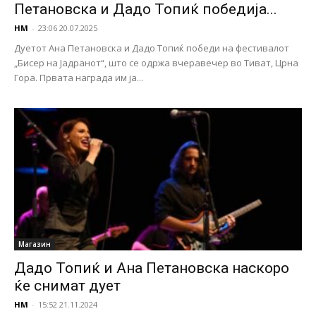
Петановска и Дадо Топиќ победија...
НМ
-
23:06 20.07.2025
Дуетот Ана Петановска и Дадо Топиќ победи на фестивалот
„Бисер на Јадранот“, што се одржа вчеравечер во Тиват, Црна
Гора. Првата награда им ја...
Магазин
Дадо Топиќ и Ана Петановска наскоро
ќе снимат дует
НМ
-
15:52 21.11.2024