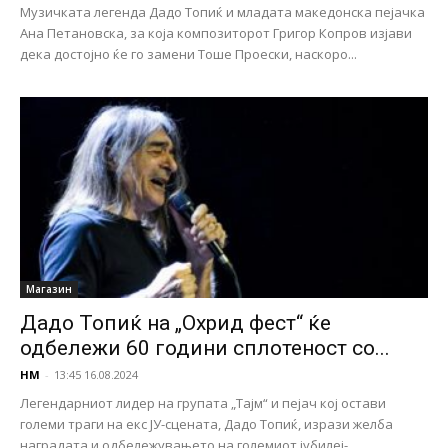
Музичката легенда Дадо Топиќ и младата македонска пејачка
Ана Петановска, за која композиторот Григор Копров изјави
дека достојно ќе го замени Тоше Проески, наскоро...
Магазин
Дадо Топиќ на „Охрид фест“ ќе
одбележи 60 години сплотеност со...
НМ
-
13:45 16.08.2024
Легендарниот лидер на групата „Тајм“ и пејач кој остави
големи траги на екс ЈУ-сцената, Дадо Топиќ, изрази желба
наградата и одбележувањето на големиот јубилеј-...