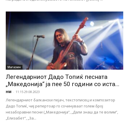
Магазин
Легендарниот Дадо Топиќ песната
„Македонија“ ја пее 50 години со иста...
НМ
-
11:15 29.08.2023
Легендарниот балкански пејач, текстописец и композитор
Дадо Топиќ, чиј репертоар го сочинуваат голем број
незаборавни песни („Македонија“, „Дали знаш да те волим“,
„Елизабет“, „За...