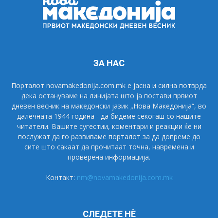
ЗА НАС
Порталот novamakedonija.com.mk е јасна и силна потврда
дека остануваме на линијата што ја постави првиот
дневен весник на македонски јазик „Нова Македонија“, во
далечната 1944 година - да бидеме секогаш со нашите
читатели. Вашите сугестии, коментари и реакции ќе ни
послужат да го развиваме порталот за да допреме до
сите што сакаат да прочитаат точна, навремена и
проверена информација.
Контакт:
nm@novamakedonija.com.mk
СЛЕДЕТЕ НÈ