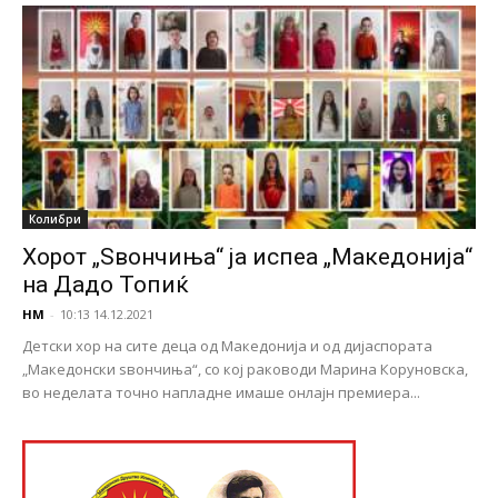
Колибри
Хорот „Ѕвончиња“ ја испеа „Македонија“
на Дадо Топиќ
НМ
-
10:13 14.12.2021
Детски хор на сите деца од Македонија и од дијаспората
„Македонски ѕвончиња“, со кој раководи Марина Коруновска,
во неделата точно напладне имаше онлајн премиера...