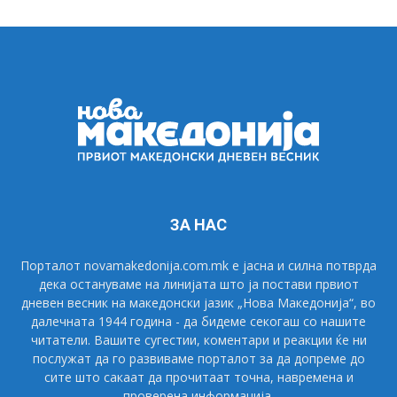
ЗА НАС
Порталот novamakedonija.com.mk е јасна и силна потврда
дека остануваме на линијата што ја постави првиот
дневен весник на македонски јазик „Нова Македонија“, во
далечната 1944 година - да бидеме секогаш со нашите
читатели. Вашите сугестии, коментари и реакции ќе ни
послужат да го развиваме порталот за да допреме до
сите што сакаат да прочитаат точна, навремена и
проверена информација.