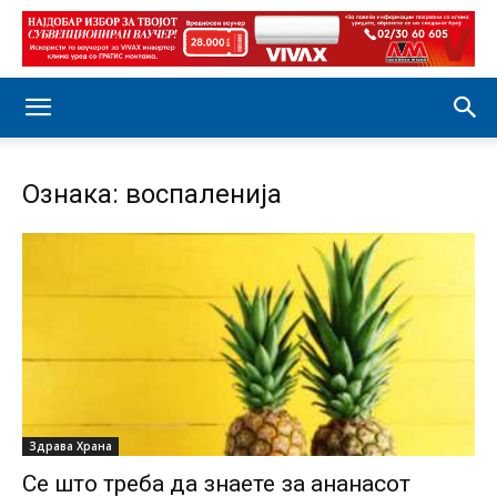
Ознака: воспаленија
Здравa Храна
Сe што треба да знаете за ананасот