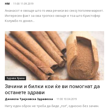
НМ
-
11:00 11.09.2019
Ананасот е овошје што го има речиси во секој поголем маркет.
Интересен факт за ова тропско овошје е тоа што Кристофер
Колумбо го донел...
Здравa Храна
Зачини и билки кои ќе ви помогнат да
останете здрави
Даниела Трајковска Здравеска
-
11:00 10.04.2019
Ниту еден оброк не треба да биде „гол“, односно без зачин.