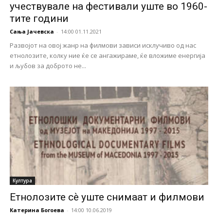
учествувале на фестивали уште во 1960-
тите години
Сања Јачевска
-
14:00 01.11.2021
Развојот на овој жанр на филмови зависи исклучиво од нас
етнолозите, колку ние ќе се ангажираме, ќе вложиме енергија
и љубов за доброто не...
Култура
Етнолозите сѐ уште снимаат и филмови
Катерина Богоева
-
14:00 10.06.2019