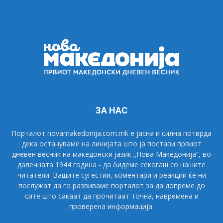
ЗА НАС
Порталот novamakedonija.com.mk е јасна и силна потврда
дека остануваме на линијата што ја постави првиот
дневен весник на македонски јазик „Нова Македонија“, во
далечната 1944 година - да бидеме секогаш со нашите
читатели. Вашите сугестии, коментари и реакции ќе ни
послужат да го развиваме порталот за да допреме до
сите што сакаат да прочитаат точна, навремена и
проверена информација.