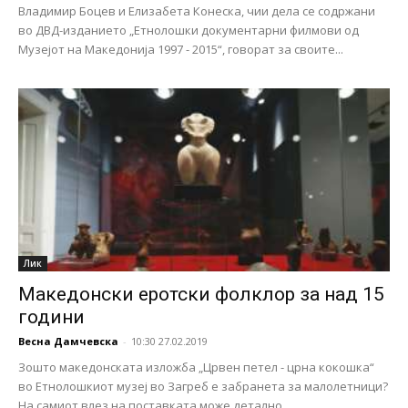
Владимир Боцев и Елизабета Конеска, чии дела се содржани
во ДВД-изданието „Етнолошки документарни филмови од
Музејот на Македонија 1997 - 2015“, говорат за своите...
Лик
Македонски еротски фолклор за над 15
години
Весна Дамчевска
-
10:30 27.02.2019
Зошто македонската изложба „Црвен петел - црна кокошка“
во Етнолошкиот музеј во Загреб е забранета за малолетници?
На самиот влез на поставката може детално...