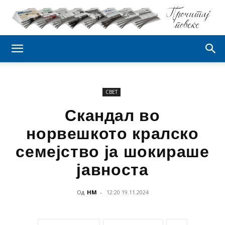
СВЕТ
Скандал во
норвешкото кралско
семејство ја шокираше
јавноста
Од
НМ
-
12:20 19.11.2024