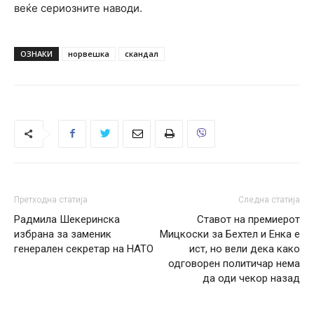
веќе сериозните наводи.
ОЗНАКИ
норвешка
скандал
Претходна статија
Следна статија
Радмила Шекеринска
Ставот на премиерот
избрана за заменик
Мицкоски за Бехтел и Енка е
генерален секретар на НАТО
ист, но вели дека како
одговорен политичар нема
да оди чекор назад