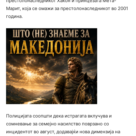
престолонаследникот Хакон и принцезата Мета-
Марит, коja се омажи за престолонаследникот во 2001
година.
Полицијата соопшти дека истрагата вклучува и
сомневање за семејно насилство поврзано со
инцидентот во август, додавајќи нова димензија на