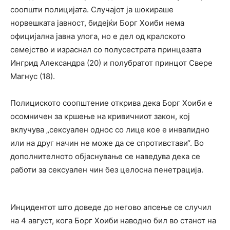
соопшти полицијата. Случајот ја шокираше
норвешката јавност, бидејќи Борг Хоиби нема
официјална јавна улога, но е дел од кралското
семејство и израснал со полусестрата принцезата
Ингрид Александра (20) и полубратот принцот Свере
Магнус (18).
Полициското соопштение открива дека Борг Хоиби е
осомничен за кршење на кривичниот закон, кој
вклучува „сексуален однос со лице кое е инвалидно
или на друг начин не може да се спротивстави“. Во
дополнителното објаснување се наведува дека се
работи за сексуален чин без целосна пенетрација.
Инцидентот што доведе до негово апсење се случил
на 4 август, кога Борг Хоиби наводно бил во станот на