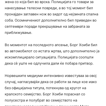
жена со која бил во врска. Полицијата го товари за
нанесување телесни повреди, а во тој момент бил
пронајден заглавен нож во ѕидот од нејзината спална
соба. Осомничениот дополнително бил приведен во
септември поради прекршување на забраната за
приближување.
Во моментот на последното апсење, Борг Хоиби бил
во автомобилот со истата жртва, што дополнително ја
искомплицирало ситуацијата. Полицијата соопшти
дека сè уште не одлучила дали ќе побара притвор.
Норвешките медиуми интензивно известуваа за овој
случај, нагласувајќи дека се работи за лице кое иако
без официјална титула, потекнува од кругот на
кралското семејство. Борг Хоиби пораснал со
полусестра и полубрат во семејството на