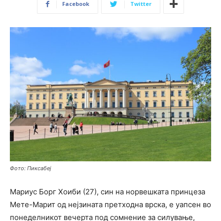
Facebook
Twitter
Фото: Пиксабеј
Мариус Борг Хоиби (27), син на норвешката принцеза
Мете-Марит од нејзината претходна врска, е уапсен во
понеделникот вечерта под сомнение за силување,