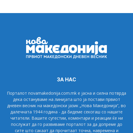
ЗА НАС
Порталот novamakedonija.com.mk е јасна и силна потврда
дека остануваме на линијата што ја постави првиот
дневен весник на македонски јазик „Нова Македонија“, во
далечната 1944 година - да бидеме секогаш со нашите
читатели. Вашите сугестии, коментари и реакции ќе ни
послужат да го развиваме порталот за да допреме до
сите што сакаат да прочитаат точна, навремена и