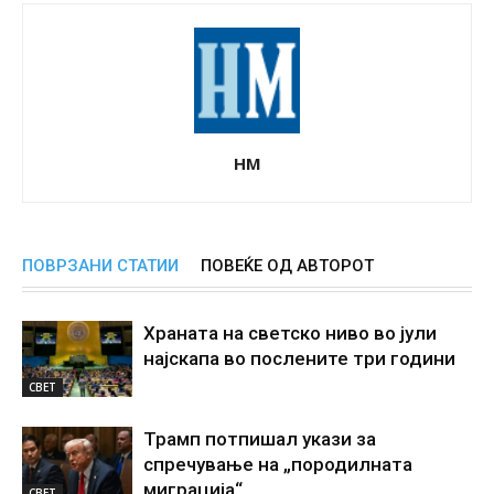
НМ
ПОВРЗАНИ СТАТИИ
ПОВЕЌЕ ОД АВТОРОТ
Храната на светско ниво во јули
најскапа во послените три години
СВЕТ
Трамп потпишал укази за
спречување на „породилната
миграција“
СВЕТ