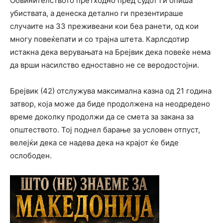
Обвинителството претходно пред судот ги опиша
убиствата, а денеска детално ги презентираше
случаите на 33 преживеани кои беа ранети, од кои
многу повеќепати и со трајна штета. Карлсдотир
истакна дека верувањата на Брејвик дека повеќе нема
да врши насилство едноставно не се веродостојни.
Брејвик (42) отслужува максимална казна од 21 година
затвор, која може да биде продолжена на неодредено
време доколку продолжи да се смета за закана за
општеството. Тој поднел барање за условен отпуст,
велејќи дека се надева дека на крајот ќе биде
ослободен.