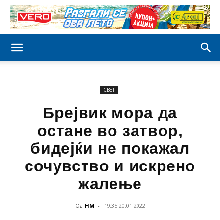
СВЕТ
Брејвик мора да
остане во затвор,
бидејќи не покажал
сочувство и искрено
жалење
Од
НМ
-
19:35 20.01.2022