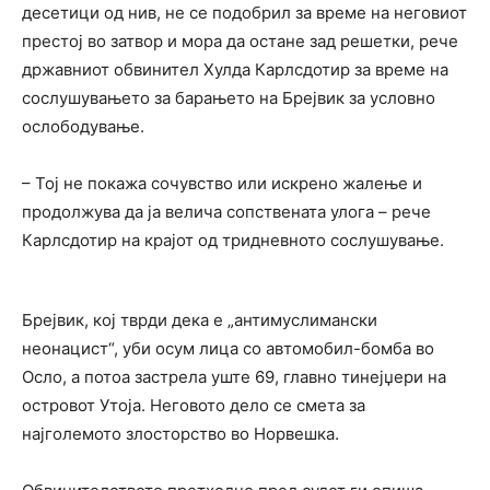
десетици од нив, не се подобрил за време на неговиот
престој во затвор и мора да остане зад решетки, рече
државниот обвинител Хулда Карлсдотир за време на
сослушувањето за барањето на Брејвик за условно
ослободување.
– Тој не покажа сочувство или искрено жалење и
продолжува да ја велича сопствената улога – рече
Карлсдотир на крајот од тридневното сослушување.
Брејвик, кој тврди дека е „антимуслимански
неонацист“, уби осум лица со автомобил-бомба во
Осло, а потоа застрела уште 69, главно тинејџери на
островот Утоја. Неговото дело се смета за
најголемото злосторство во Норвешка.