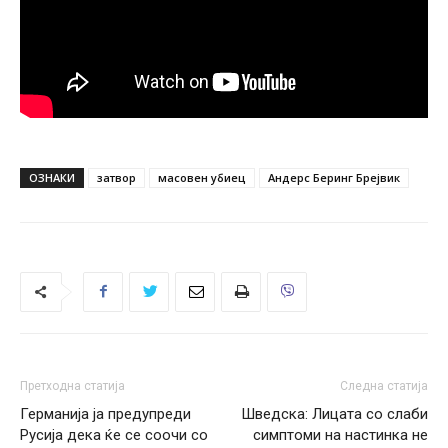
ОЗНАКИ
затвор
масовен убиец
Андерс Беринг Брејвик
Претходна статија
Следна статија
Германија ја предупреди
Шведска: Лицата со слаби
Русија дека ќе се соочи со
симптоми на настинка не