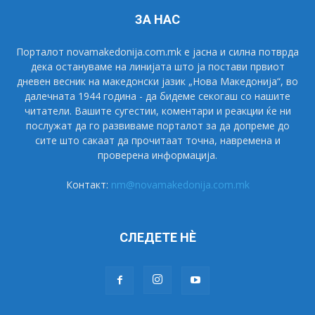
ЗА НАС
Порталот novamakedonija.com.mk е јасна и силна потврда
дека остануваме на линијата што ја постави првиот
дневен весник на македонски јазик „Нова Македонија“, во
далечната 1944 година - да бидеме секогаш со нашите
читатели. Вашите сугестии, коментари и реакции ќе ни
послужат да го развиваме порталот за да допреме до
сите што сакаат да прочитаат точна, навремена и
проверена информација.
Контакт:
nm@novamakedonija.com.mk
СЛЕДЕТЕ НÈ