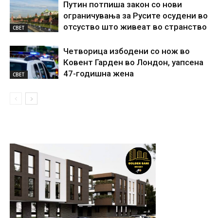
Путин потпиша закон со нови
ограничувања за Русите осудени во
отсуство што живеат во странство
СВЕТ
Четворица избодени со нож во
Ковент Гарден во Лондон, уапсена
47-годишна жена
СВЕТ