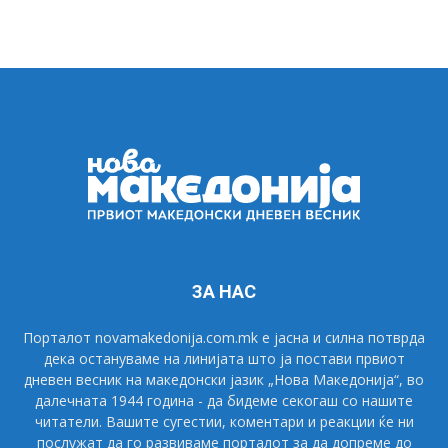
ЗА НАС
Порталот novamakedonija.com.mk е јасна и силна потврда
дека остануваме на линијата што ја постави првиот
дневен весник на македонски јазик „Нова Македонија“, во
далечната 1944 година - да бидеме секогаш со нашите
читатели. Вашите сугестии, коментари и реакции ќе ни
послужат да го развиваме порталот за да допреме до