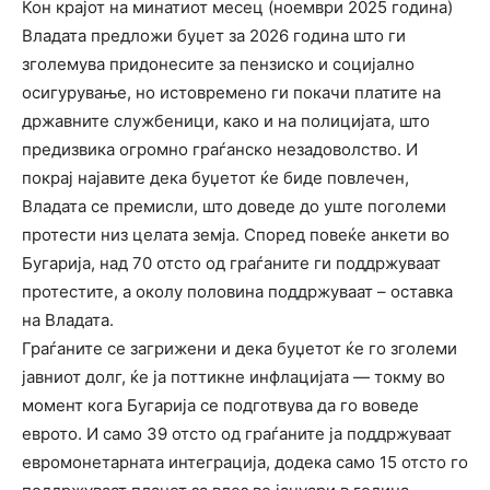
Кон крајот на минатиот месец (ноември 2025 година)
Владата предложи буџет за 2026 година што ги
зголемува придонесите за пензиско и социјално
осигурување, но истовремено ги покачи платите на
државните службеници, како и на полицијата, што
предизвика огромно граѓанско незадоволство. И
покрај најавите дека буџетот ќе биде повлечен,
Владата се премисли, што доведе до уште поголеми
протести низ целата земја. Според повеќе анкети во
Бугарија, над 70 отсто од граѓаните ги поддржуваат
протестите, а околу половина поддржуваат – оставка
на Владата.
Граѓаните се загрижени и дека буџетот ќе го зголеми
јавниот долг, ќе ја поттикне инфлацијата — токму во
момент кога Бугарија се подготвува да го воведе
еврото. И само 39 отсто од граѓаните ја поддржуваат
евромонетарната интеграција, додека само 15 отсто го