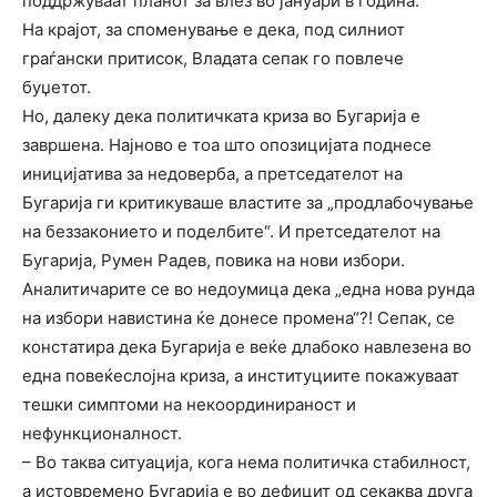
поддржуваат планот за влез во јануари в година.
На крајот, за споменување е дека, под силниот
граѓански притисок, Владата сепак го повлече
буџетот.
Но, далеку дека политичката криза во Бугарија е
завршена. Најново е тоа што опозицијата поднесе
иницијатива за недоверба, а претседателот на
Бугарија ги критикуваше властите за „продлабочување
на беззаконието и поделбите“. И претседателот на
Бугарија, Румен Радев, повика на нови избори.
Аналитичарите се во недоумица дека „една нова рунда
на избори навистина ќе донесе промена“?! Сепак, се
констатира дека Бугарија е веќе длабоко навлезена во
една повеќеслојна криза, а институциите покажуваат
тешки симптоми на некоординираност и
нефункционалност.
– Во таква ситуација, кога нема политичка стабилност,
а истовремено Бугарија е во дефицит од секаква друга