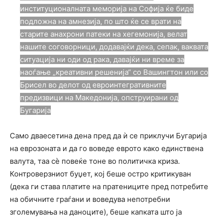
институционалната меморија на Софија ќе биде
подложна на амнезија, по што ќе се врати на
старите анахрони патеки на хегемонија, велат
нашите соговорници, додавајќи дека, сепак, ваквата
ситуација ни оди од рака, давајќи ни време за
наоѓање „креативни решенија“ со Вашингтон или со
Брисел во делот од евроинтегративните
предизвици на Македонија, опструирани од
Бугарија
Само дваесетина дена пред да ѝ се приклучи Бугарија
на еврозоната и да го воведе еврото како единствена
валута, таа сѐ повеќе тоне во политичка криза.
Контроверзниот буџет, кој беше остро критикуван
(дека ги става платите на пратениците пред потребите
на обичните граѓани и воведува непотребни
зголемувања на даноците), беше капката што ја