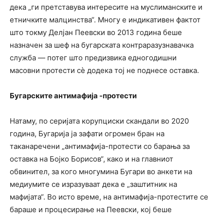
дека „ги претставува интересите на муслиманските и
етничките малцинства“. Многу е индикативен фактот
што токму Делјан Пеевски во 2013 година беше
назначен за шеф на бугарската контраразузнавачка
служба — потег што предизвика едногодишни
масовни протести сè додека тој не поднесе оставка.
Бугарските антимафија -протести
Натаму, по серијата корупциски скандали во 2020
година, Бугарија ја зафати огромен бран на
таканаречени „антимафија-протести со барања за
оставка на Бојко Борисов“, како и на главниот
обвинител, за кого многумина Бугари во анкети на
медиумите се изразуваат дека е „заштитник на
мафијата“. Во исто време, на антимафија-протестите се
бараше и процесирање на Пеевски, кој беше