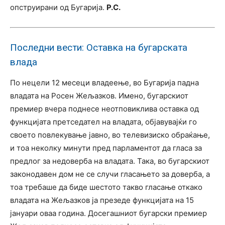
опструирани од Бугарија.
Р.С.
Последни вести: Оставка на бугарската
влада
По нецели 12 месеци владеење, во Бугарија падна
владата на Росен Жељазков. Имено, бугарскиот
премиер вчера поднесе неотповиклива оставка од
функцијата претседател на владата, објавувајќи го
своето повлекување јавно, во телевизиско обраќање,
и тоа неколку минути пред парламентот да гласа за
предлог за недоверба на владата. Така, во бугарскиот
законодавен дом не се случи гласањето за доверба, а
тоа требаше да биде шестото такво гласање откако
владата на Жељазков ја презеде функцијата на 15
јануари оваа година. Досегашниот бугарски премиер