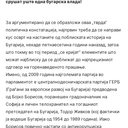
срушат уште една
бугарска влада!
За аргументирано да се образложи оваа „тврда“
политичка констатација, најпрвин треба да се направи
кус осврт на настаните од поблиската историја на
Бугарија, некаде петнаесетина години наназад, затоа
што токму во тој период „се кријат“ елементите што
можат најблиску да се доближат до најпрецизниот
одговор на горенаведеното прашање.
Имено, од 2009 година најголемата партија во
парламентот е централнодесничарската партија ГЕРБ
(Граѓани за европски развој на Бугарија) предводена
од Бојко Борисов, поранешен градоначалник на
Софија и личен телохранител на тогашниот
претседател на Бугарија, Тодор Живков (кој фактички
ја водеше Бугарија од 1954 до 1989 година). Иако
Борисов првично настапи со антикорупциска