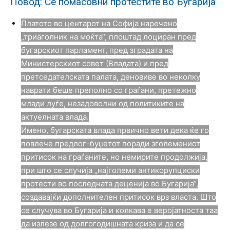
Повод: Сѐ помасовни протестите во Бугарија
Платото во центарот на Софија наречено
„триаголник на моќта“, плоштад лоциран пред
бугарскиот парламент, пред зградата на
Министерскиот совет (Владата) и пред
претседателската палата, деновиве во неколку
наврати беше преполно со граѓани, претежно
млади луѓе, незадоволни од политиките на
актуелната влада.
Имено, бугарската влада првично вети дека ќе го
повлече предлог-буџетот поради зголемениот
притисок на граѓаните, но немирите продолжија,
при што се случија „најголеми антикорупциски
протести во последната деценија во Бугарија“,
создавајќи дополнителен притисок врз власта. Што
се случува во Бугарија и колкава е веројатноста таа
да излезе од долгогодишната криза и да се