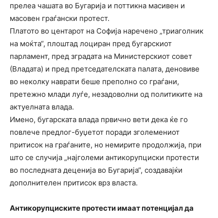
прелеа чашата во Бугарија и поттикна масивен и
масовен граѓански протест.
Платото во центарот на Софија наречено „триаголник
на моќта“, плоштад лоциран пред бугарскиот
парламент, пред зградата на Министерскиот совет
(Владата) и пред претседателската палата, деновиве
во неколку наврати беше преполно со граѓани,
претежно млади луѓе, незадоволни од политиките на
актуелната влада.
Имено, бугарската влада првично вети дека ќе го
повлече предлог-буџетот поради зголемениот
притисок на граѓаните, но немирите продолжија, при
што се случија „најголеми антикорупциски протести
во последната деценија во Бугарија“, создавајќи
дополнителен притисок врз власта.
Антикорупциските протести имаат потенцијал да