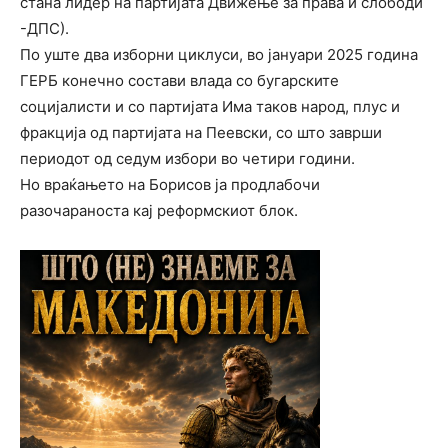
стана лидер на партијата Движење за права и слободи
-ДПС).
По уште два изборни циклуси, во јануари 2025 година
ГЕРБ конечно состави влада со бугарските
социјалисти и со партијата Има таков народ, плус и
фракција од партијата на Пеевски, со што заврши
периодот од седум избори во четири години.
Но враќањето на Борисов ја продлабочи
разочараноста кај реформскиот блок.