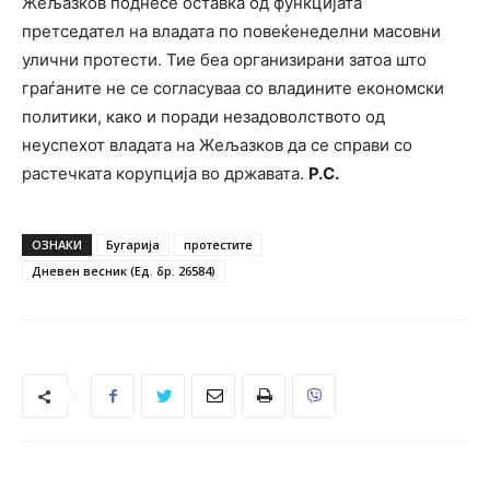
Жељазков поднесе оставка од функцијата
претседател на владата по повеќенеделни масовни
улични протести. Тие беа организирани затоа што
граѓаните не се согласуваа со владините економски
политики, како и поради незадоволството од
неуспехот владата на Жељазков да се справи со
растечката корупција во државата.
Р.С.
ОЗНАКИ
Бугарија
протестите
Дневен весник (Ед. бр. 26584)