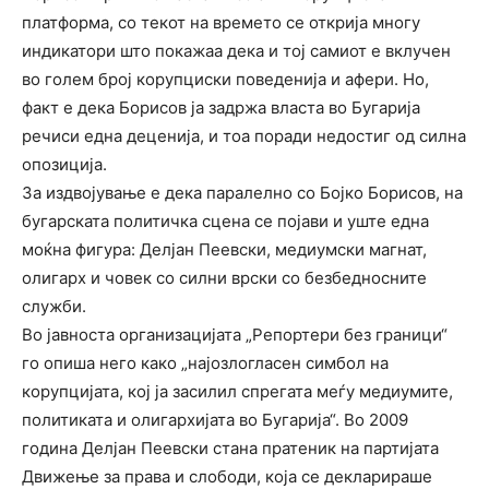
платформа, со текот на времето се открија многу
индикатори што покажаа дека и тој самиот е вклучен
во голем број корупциски поведенија и афери. Но,
факт е дека Борисов ја задржа власта во Бугарија
речиси една деценија, и тоа поради недостиг од силна
опозиција.
За издвојување е дека паралелно со Бојко Борисов, на
бугарската политичка сцена се појави и уште една
моќна фигура: Делјан Пеевски, медиумски магнат,
олигарх и човек со силни врски со безбедносните
служби.
Во јавноста организацијата „Репортери без граници“
го опиша него како „најозлогласен симбол на
корупцијата, кој ја засилил спрегата меѓу медиумите,
политиката и олигархијата во Бугарија“. Во 2009
година Делјан Пеевски стана пратеник на партијата
Движење за права и слободи, која се декларираше