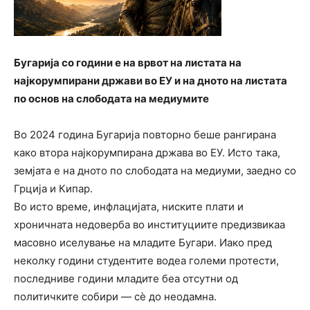
Бугарија со години е на врвот на листата на
најкорумпирани држави во ЕУ и на дното на листата
по основ на слободата на медиумите
Во 2024 година Бугарија повторно беше рангирана
како втора најкорумпирана држава во ЕУ. Исто така,
земјата е на дното по слободата на медиуми, заедно со
Грција и Кипар.
Во исто време, инфлацијата, ниските плати и
хроничната недоверба во институциите предизвикаа
масовно иселување на младите Бугари. Иако пред
неколку години студентите водеа големи протести,
последниве години младите беа отсутни од
политичките собири — сè до неодамна.