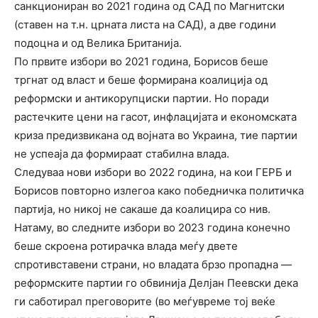
санкциониран во 2021 година од САД по Магнитски
(ставен на т.н. црната листа на САД), а две години
подоцна и од Велика Британија.
По првите избори во 2021 година, Борисов беше
тргнат од власт и беше формирана коалиција од
реформски и антикорупциски партии. Но поради
растечките цени на гасот, инфлацијата и економската
криза предизвикана од војната во Украина, тие партии
не успеаја да формираат стабилна влада.
Следуваа нови избори во 2022 година, на кои ГЕРБ и
Борисов повторно излегоа како победничка политичка
партија, но никој не сакаше да коалицира со нив.
Натаму, во следните избори во 2023 година конечно
беше скроена ротирачка влада меѓу двете
спротивставени страни, но владата брзо пропадна —
реформските партии го обвинија Делјан Пеевски дека
ги саботирал преговорите (во меѓувреме тој веќе