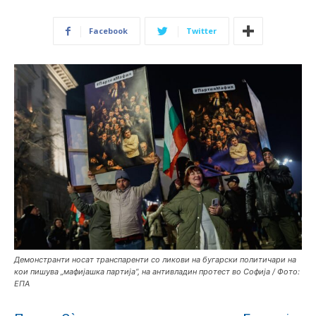
Facebook
Twitter
Демонстранти носат транспаренти со ликови на бугарски политичари на
кои пишува „мафијашка партија“, на антивладин протест во Софија / Фото:
ЕПА