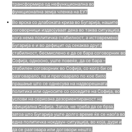
трансформира од нефункционална во
функционална земја членка на ЕУ?
Во врска со длабоката криза во Бугарија, нашите
соговорници издвојуваат дека во таква ситуација,
кога нема политичка стабилност, а истовремено
Бугарија е и во дефицит од секаква друга
стабилност, бесмислено е да се бара соговорник во
Софија, односно, уште повеќе, да се бара –
стабилен соговорник во Софија, со кого би се
разговарало, па и преговарало по кое било
прашање што се однесува на надворешната
политика или односите со соседите на Софија, во
услови на сериозна дезориентираност на
официјална Софија. Затоа, не треба да се брза,
затоа што Бугарија уште долго време ќе се наоѓа во
една политичка нокдаун-ситуација, во која, дури и
да се разговара или договори нешто,