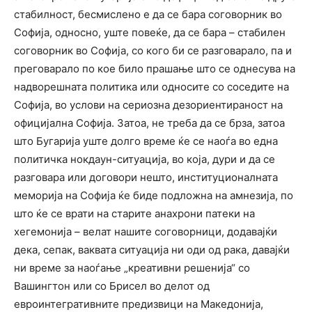
стабилност, бесмислено е да се бара соговорник во
Софија, односно, уште повеќе, да се бара – стабилен
соговорник во Софија, со кого би се разговарало, па и
преговарало по кое било прашање што се однесува на
надворешната политика или односите со соседите на
Софија, во услови на сериозна дезориентираност на
официјална Софија. Затоа, не треба да се брза, затоа
што Бугарија уште долго време ќе се наоѓа во една
политичка нокдаун-ситуација, во која, дури и да се
разговара или договори нешто, институционалната
меморија на Софија ќе биде подложна на амнезија, по
што ќе се врати на старите анахрони патеки на
хегемонија – велат нашите соговорници, додавајќи
дека, сепак, ваквата ситуација ни оди од рака, давајќи
ни време за наоѓање „креативни решенија“ со
Вашингтон или со Брисел во делот од
евроинтегративните предизвици на Македонија,