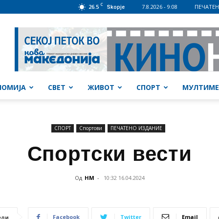
C
26.5
7.8.2026 - 9:08
ПЕЧАТЕН
Skopje
НОМИЈА
СВЕТ
ЖИВОТ
СПОРТ
МУЛТИМЕ
СПОРТ
Спортови
ПЕЧАТЕНО ИЗДАНИЕ
Спортски вести
Од
НМ
-
10:32 16.04.2024
Facebook
Twitter
Email
ели