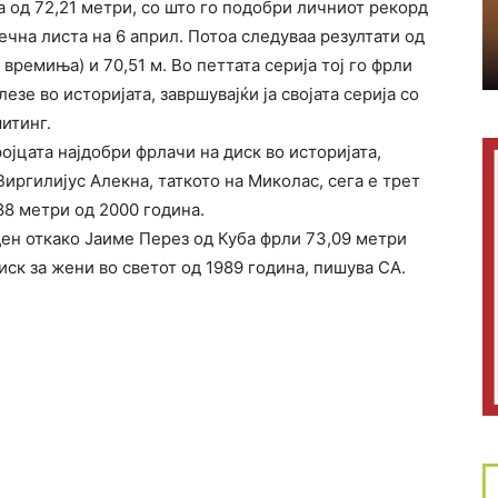
а од 72,21 метри, со што го подобри личниот рекорд
вечна листа на 6 април. Потоа следуваа резултати од
 времиња) и 70,51 м. Во петтата серија тој го фрли
езе во историјата, завршувајќи ја својата серија со
митинг.
ојцата најдобри фрлачи на диск во историјата,
ргилијус Алекна, таткото на Миколас, сега е трет
88 метри од 2000 година.
ден откако Јаиме Перез од Куба фрли 73,09 метри
иск за жени во светот од 1989 година, пишува СА.