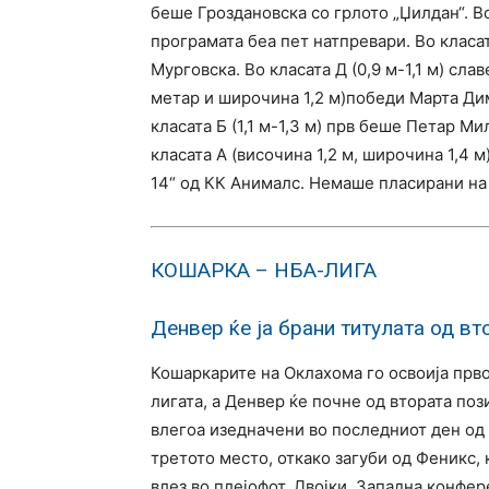
беше Гроздановска со грлото „Џилдан“. В
програмата беа пет натпревари. Во класат
Мурговска. Во класата Д (0,9 м-1,1 м) сл
метар и широчина 1,2 м)победи Марта Дим
класата Б (1,1 м-1,3 м) прв беше Петар М
класата А (височина 1,2 м, широчина 1,4 
14“ од КК Анималс. Немаше пласирани на 
КОШАРКА – НБА-ЛИГА
Денвер ќе ја брани титулата од вт
Кошаркарите на Оклахома го освоија прв
лигата, а Денвер ќе почне од втората поз
влегоа изедначени во последниот ден од 
третото место, откако загуби од Феникс,
влез во плејофот. Двојки, Западна конфер