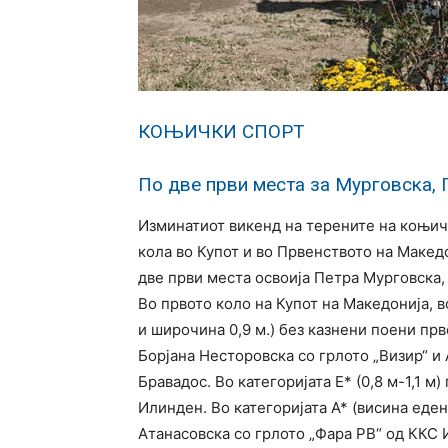
КОЊИЧКИ СПОРТ
По две први места за Мурговска, 
Изминатиот викенд на терените на коњич
кола во Купот и во Првенството на Макед
две први места освоија Петра Мурговска,
Во првото коло на Купот на Македонија, в
и широчина 0,9 м.) без казнени поени прв
Борјана Несторовска со грлото „Визир“ и 
Бравадос. Во категоријата Е* (0,8 м-1,1 м
Илинден. Во категоријата А* (висина еде
Атанасовска со грлото „Фара РВ“ од ККС Ил