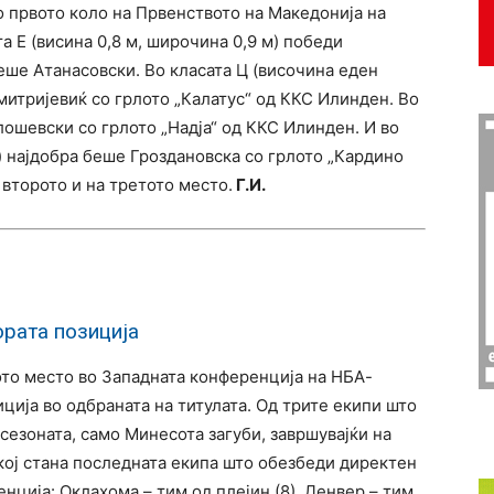
о првото коло на Првенството на Македонија на
а Е (висина 0,8 м, широчина 0,9 м) победи
авеше Атанасовски. Во класата Ц (височина еден
итријевиќ со грлото „Калатус“ од ККС Илинден. Во
илошевски со грлото „Надја“ од ККС Илинден. И во
м) најдобра беше Гроздановска со грлото „Кардино
второто и на третото место.
Г.И.
ората позиција
ото место во Западната конференција на НБА-
иција во одбраната на титулата. Од трите екипи што
сезоната, само Минесота загуби, завршувајќи на
 кој стана последната екипа што обезбеди директен
енција: Оклахома – тим од плејин (8), Денвер – тим