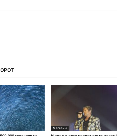
ТОРОТ
Магазин
500.000 галаксии на
И каде е сега новиот романтизам!