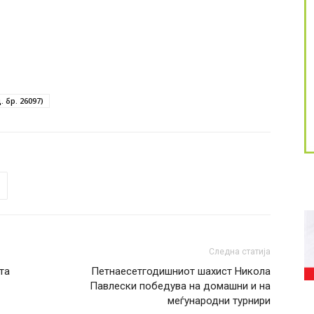
 бр. 26097)
Следна статија
та
Петнаесетгодишниот шахист Никола
Павлески победува на домашни и на
меѓународни турнири