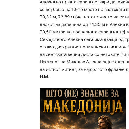
Алекна во првата серија оствари далечин
со кој беше на 10-то место на светската 
70,32 м, 72,89 м (четвртото место на сите
дискот на далечина од 74,35 м и Алекна вл
70,50 метри во последната серија на тој 
Семејството Алекна сега има двајца од тр
откако двократниот олимписки шампион Ви
на светската вечна листа со неговите 73,
Настапот на Миколас Алекна дојде еден 
на истиот митинг, за најдолгото фрлање д
Н.М.