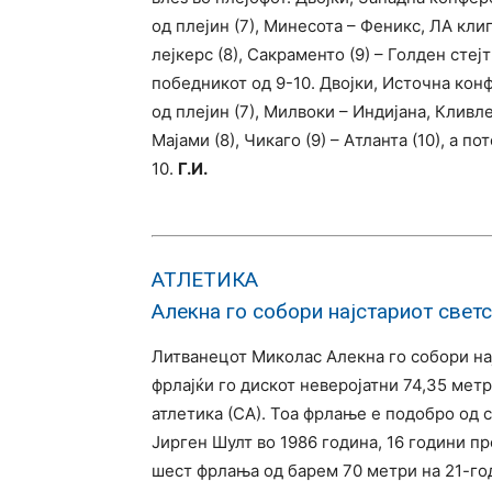
од плејин (7), Минесота – Феникс, ЛА кли
лејкерс (8), Сакраменто (9) – Голден стејт
победникот од 9-10. Двојки, Источна конф
од плејин (7), Милвоки – Индијана, Кливл
Мајами (8), Чикаго (9) – Атланта (10), а п
10.
Г.И.
АТЛЕТИКА
Алекна го собори најстариот свет
Литванецот Миколас Алекна го собори нај
фрлајќи го дискот неверојатни 74,35 мет
атлетика (СА). Тоа фрлање е подобро од 
Јирген Шулт во 1986 година, 16 години пр
шест фрлања од барем 70 метри на 21-го