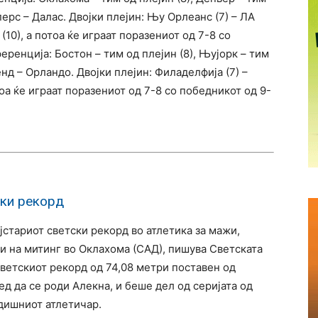
перс – Далас. Двојки плејин: Њу Орлеанс (7) – ЛА
 (10), а потоа ќе играат поразениот од 7-8 со
еренција: Бостон – тим од плејин (8), Њујорк – тим
енд – Орландо. Двојки плејин: Филаделфија (7) –
отоа ќе играат поразениот од 7-8 со победникот од 9-
ски рекорд
стариот светски рекорд во атлетика за мажи,
ри на митинг во Оклахома (САД), пишува Светската
светскиот рекорд од 74,08 метри поставен од
ед да се роди Алекна, и беше дел од серијата од
дишниот атлетичар.