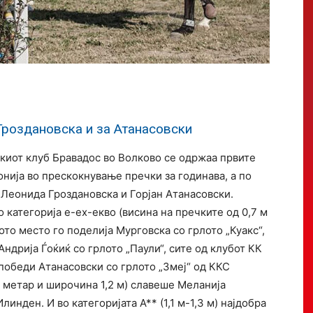
Гроздановска и за Атанасовски
киот клуб Бравадос во Волково се одржаа првите
онија во прескокнување пречки за годинава, а по
 Леонида Гроздановска и Горјан Атанасовски.
о категорија е-ех-екво (висина на пречките од 0,7 м
ото место го поделија Мурговска со грлото „Куакс“,
Андрија Ѓоќиќ со грлото „Паули“, сите од клубот КК
) победи Атанасовски со грлото „Змеј“ од ККС
н метар и широчина 1,2 м) славеше Меланија
инден. И во категоријата А** (1,1 м-1,3 м) најдобра