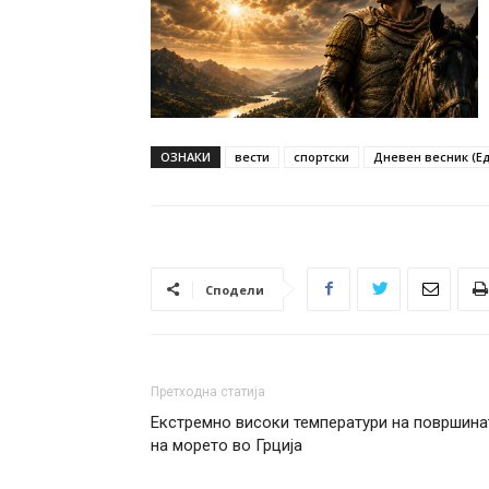
ОЗНАКИ
вести
спортски
Дневен весник (Ед.
Сподели
Претходна статија
Екстремно високи температури на површина
на морето во Грција