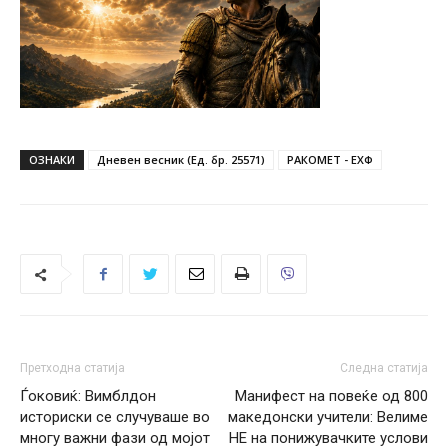
ОЗНАКИ
Дневен весник (Ед. бр. 25571)
РАКОМЕТ - ЕХФ
Претходна статија
Следна статија
Ѓоковиќ: Вимблдон
Манифест на повеќе од 800
историски се случуваше во
македонски учители: Велиме
многу важни фази од мојот
НЕ на понижувачките услови