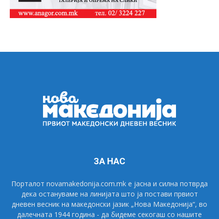
ЗА НАС
Порталот novamakedonija.com.mk е јасна и силна потврда
дека остануваме на линијата што ја постави првиот
дневен весник на македонски јазик „Нова Македонија“, во
далечната 1944 година - да бидеме секогаш со нашите