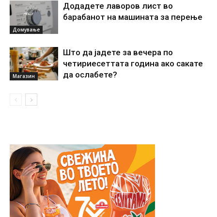
Додадете лаворов лист во
барабанот на машината за перење
Домување
Што да јадете за вечера по
четириесеттата година ако сакате
да ослабете?
Магазин