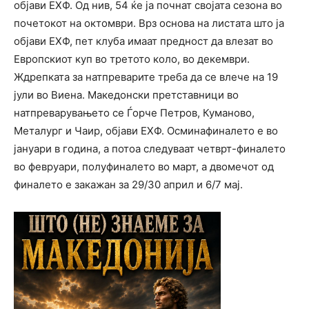
објави ЕХФ. Од нив, 54 ќе ја почнат својата сезона во
почетокот на октомври. Врз основа на листата што ја
објави ЕХФ, пет клуба имаат предност да влезат во
Европскиот куп во третото коло, во декември.
Ждрепката за натпреварите треба да се влече на 19
јули во Виена. Македонски претставници во
натпреварувањето се Ѓорче Петров, Куманово,
Металург и Чаир, објави ЕХФ. Осминафиналето е во
јануари в година, а потоа следуваат четврт-финалето
во февруари, полуфиналето во март, а двомечот од
финалето е закажан за 29/30 април и 6/7 мај.