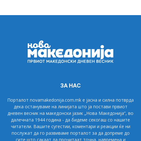
ЗА НАС
Порталот novamakedonija.com.mk е јасна и силна потврда
дека остануваме на линијата што ја постави првиот
дневен весник на македонски јазик „Нова Македонија“, во
далечната 1944 година - да бидеме секогаш со нашите
читатели. Вашите сугестии, коментари и реакции ќе ни
послужат да го развиваме порталот за да допреме до
сите што сакаат да прочитаат точна, навремена и