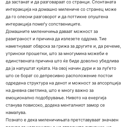
да застанат и да разговараат со странци. Спонтаната
интеракција на домашно милениче со странец може
да го олесни разговорот и да поттикне опуштена
интеракција помеѓу сопствениците.
Домашните миленичиња даваат можност за
разиграност и причина да излезете оддома. Тие
наметнуваат обврска за грижа за другите и, да речеме,
утрински прошетки, што за многумина можеби е
единствената причина што ќе биде доволно убедлива
да ја напуштат куќата. На овој начин дури и за луѓето
што се борат со депресивно расположение постои
одредена структура на денот и можност за апсорпција
на дневна светлина, што е многу важно за
емоционално подобрување. Нивото на енергија
станува повисоко, додека менталниот замор се
намалува.
Познато е дека миленичињата претставуваат значаен