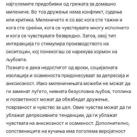
најголемите придобивки од грижата за домашно
милениче. Во тоа дружење нема конфликт, судење
или критика. Миленичето е со вас кога сте тажни и
кога сте среќни, кога се чувствувате многу исполнето
и кога се чувствувате безвредно. Затоа, овој тип
интеракција го стимулира производството на
окситоцин, кој понекогаш се нарекува хормон на
љубовта.
Познато е дека недостигот од врски, социјалната
изолација и осаменоста придонесуваат за депресија и
анксиозност. Иако миленичињата можеби не можат да
ги заменат луѓето, нивната безусловна љубов, топлина
и посветеност можат да обезбедат дружење,
поврзаност и чувство за цел. Овие чувства можат да ги
ублажат депресивните тенденции, да ги ублажат
чувствата на анксиозност и осаменост. Дополнително,
сопствениците на кучиња има поголема веројатност