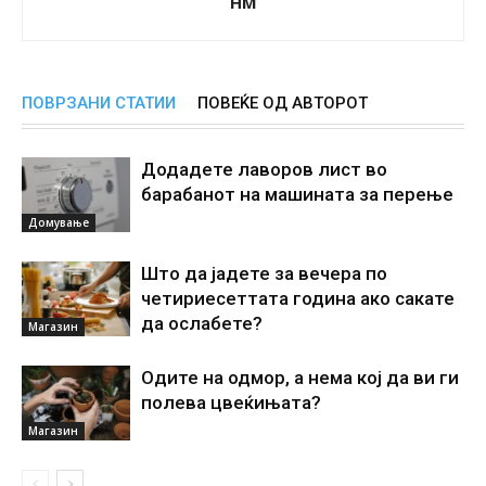
НМ
ПОВРЗАНИ СТАТИИ
ПОВЕЌЕ ОД АВТОРОТ
Додадете лаворов лист во
барабанот на машината за перење
Домување
Што да јадете за вечера по
четириесеттата година ако сакате
да ослабете?
Магазин
Одите на одмор, а нема кој да ви ги
полева цвеќињата?
Магазин