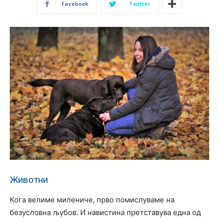
Facebook
Twitter
Животни
Кога велиме милениче, прво помислуваме на
безусловна љубов. И навистина претставува една од