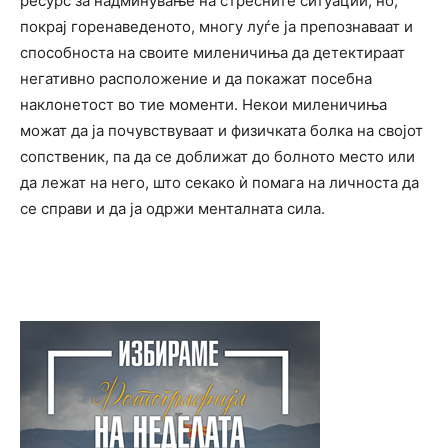
ресурс за надминување на стресните ситуации, но,
покрај горенаведеното, многу луѓе ја препознаваат и
способноста на своите миленичиња да детектираат
негативно расположение и да покажат посебна
наклонетост во тие моменти. Некои миленичиња
можат да ја почувствуваат и физичката болка на својот
сопственик, па да се доближат до болното место или
да лежат на него, што секако ѝ помага на личноста да
се справи и да ја одржи менталната сила.