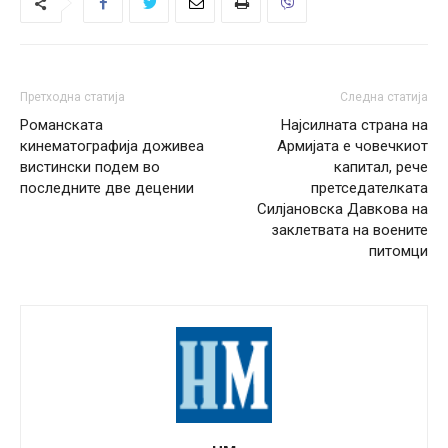
Претходна статија
Следна статија
Романската
Најсилната страна на
кинематографија доживеа
Армијата е човечкиот
вистински подем во
капитал, рече
последните две децении
претседателката
Силјановска Давкова на
заклетвата на воените
питомци