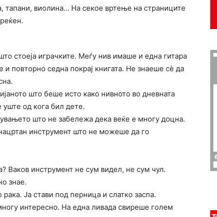
а, тапани, виолина… На секое вртење на страниците
реќен.
што стоеја играчките. Меѓу нив имаше и една гитара
де и повторно седна покрај книгата. Не знаеше сѐ да
сна.
 пијаното што беше исто како нивното во дневната
 уште од кога бил дете.
дувањето што не забележа дека веќе е многу доцна.
нацртан инструмент што не можеше да го
? Ваков инструмент не сум видел, не сум чул.
но знае.
 рака. Ја стави под перница и слатко заспа.
многу интересно. На една ливада свиреше голем