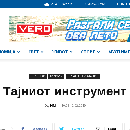
C
29.4
6.8.2026 - 22:48
ПЕЧАТЕН
Skopje
НОМИЈА
СВЕТ
ЖИВОТ
СПОРТ
МУЛТИМЕ
ПРИЛОЗИ
Колибри
ПЕЧАТЕНО ИЗДАНИЕ
Тајниот инструмент
Од
НМ
-
10:05 12.02.2019
Facebook
Twitter
Email
ели