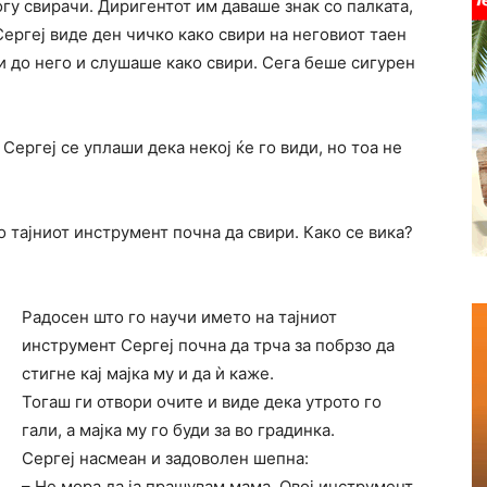
гу свирачи. Диригентот им даваше знак со палката,
Сергеј виде ден чичко како свири на неговиот таен
 до него и слушаше како свири. Сега беше сигурен
Сергеј се уплаши дека некој ќе го види, но тоа не
:
о тајниот инструмент почна да свири. Како се вика?
Радосен што го научи името на тајниот
инструмент Сергеј почна да трча за побрзо да
стигне кај мајка му и да ѝ каже.
Тогаш ги отвори очите и виде дека утрото го
гали, а мајка му го буди за во градинка.
Сергеј насмеан и задоволен шепна:
– Не мора да ја прашувам мама. Овој инструмент