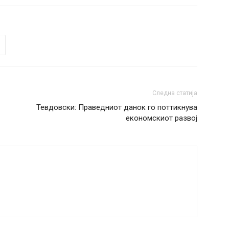
Следна статија
Тевдовски: Праведниот данок го поттикнува
економскиот развој