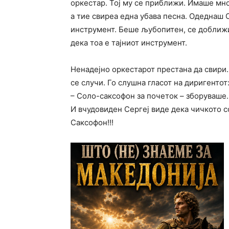
оркестар. Тој му се приближи. Имаше мно
а тие свиреа една убава песна. Одеднаш 
инструмент. Беше љубопитен, се доближи
дека тоа е тајниот инструмент.
Ненадејно оркестарот престана да свири. 
се случи. Го слушна гласот на диригентот
– Соло-саксофон за почеток – зборуваше.
И вчудовиден Сергеј виде дека чичкото с
Саксофон!!!