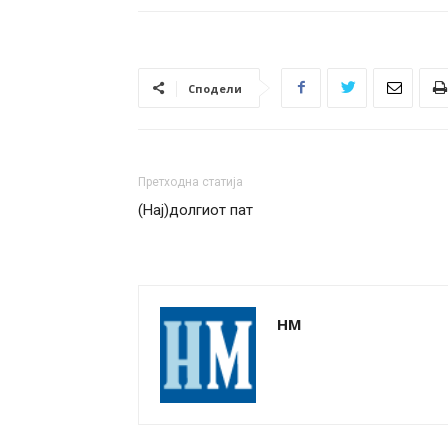
Сподели
Претходна статија
(Нај)долгиот пат
НМ