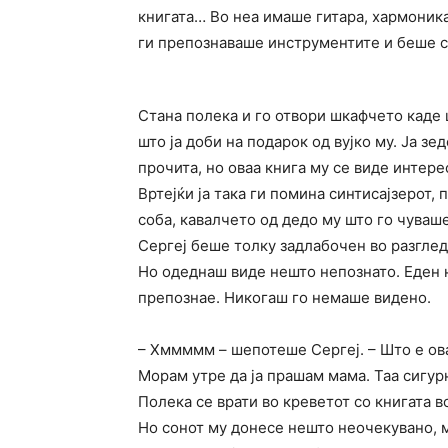
книгата… Во неа имаше гитара, хармоник
ги препознаваше инструментите и беше с
Стана полека и го отвори шкафчето каде 
што ја доби на подарок од вујко му. Ја зе
прочита, но оваа книга му се виде интере
Вртејќи ја така ги помина синтисајзерот,
соба, кавалчето од дедо му што го чуваше
Сергеј беше толку задлабочен во разгле
Но одеднаш виде нешто непознато. Еден 
препознае. Никогаш го немаше видено.
– Хммммм – шепотеше Сергеј. – Што е ова
Морам утре да ја прашам мама. Таа сигур
Полека се врати во креветот со книгата во
Но сонот му донесе нешто неочекувано, 