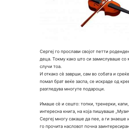
Сергеј го прослави својот петти роденде
деца. Токму како што си замислуваше со 
случи тоа.
И откако сѐ заврши, сам во собата и среќ
помал брат веќе заспа, се искраде од кре
разгледува многуте подароци.
Имаше сѐ и сешто: топки, тренерки, капи
интересна книга, на која пишуваше „Музи
Сергеј многу сакаше да пее, а ги знаеше и
го прочита насловот почна заинтересиран