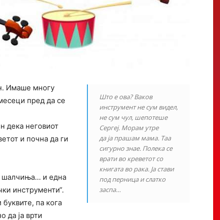
н. Имаше многу
Што е ова? Ваков
месеци пред да се
инструмент не сум видел,
не сум чул, шепотеше
ен дека неговиот
Сергеј. Морам утре
да ја прашам мама. Таа
ветот и почна да ги
сигурно знае. Полека се
врати во креветот со
книгата во рака. Ја стави
, шалчиња… и една
под перница и слатко
чки инструменти“.
заспа…
 буквите, па кога
о да ја врти