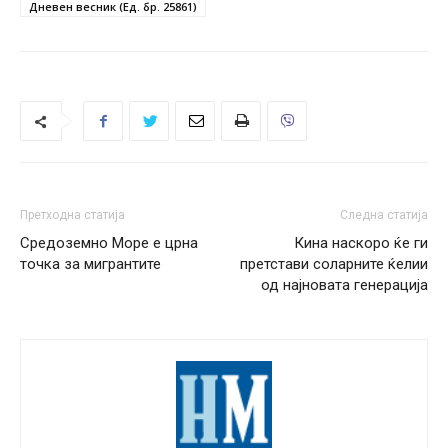
Дневен весник (Ед. бр. 25861)
Претходна статија
Следна статија
Средоземно Море е црна
Кина наскоро ќе ги
точка за мигрантите
претстави соларните ќелии
од најновата генерација