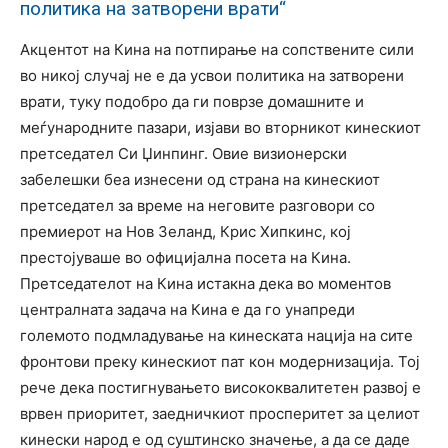
политика на затворени врати“
Акцентот на Кина на потпирање на сопствените сили
во никој случај не е да усвои политика на затворени
врати, туку подобро да ги поврзе домашните и
меѓународните пазари, изјави во вторникот кинескиот
претседател Си Џинпинг. Овие визионерски
забелешки беа изнесени од страна на кинескиот
претседател за време на неговите разговори со
премиерот на Нов Зеланд, Крис Хипкинс, кој
престојуваше во официјална посета на Кина.
Претседателот на Кина истакна дека во моментов
централната задача на Кина е да го унапреди
големото подмладување на кинеската нација на сите
фронтови преку кинескиот пат кон модернизација. Тој
рече дека постигнувањето висококвалитетен развој е
врвен приоритет, заедничкиот просперитет за целиот
кинески народ е од суштинско значење, а да се даде