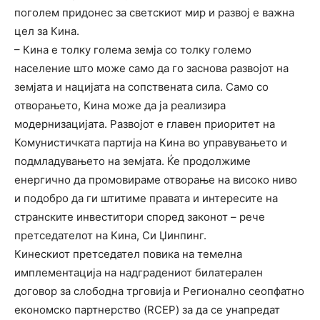
поголем придонес за светскиот мир и развој е важна
цел за Кина.
– Кина е толку голема земја со толку големо
население што може само да го заснова развојот на
земјата и нацијата на сопствената сила. Само со
отворањето, Кина може да ја реализира
модернизацијата. Развојот е главен приоритет на
Комунистичката партија на Кина во управувањето и
подмладувањето на земјата. Ќе продолжиме
енергично да промовираме отворање на високо ниво
и подобро да ги штитиме правата и интересите на
странските инвеститори според законот – рече
претседателот на Кина, Си Џинпинг.
Кинескиот претседател повика на темелна
имплементација на надградениот билатерален
договор за слободна трговија и Регионално сеопфатно
економско партнерство (RCEP) за да се унапредат