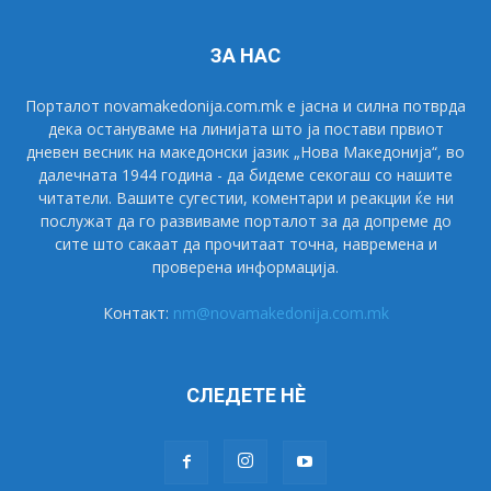
ЗА НАС
Порталот novamakedonija.com.mk е јасна и силна потврда
дека остануваме на линијата што ја постави првиот
дневен весник на македонски јазик „Нова Македонија“, во
далечната 1944 година - да бидеме секогаш со нашите
читатели. Вашите сугестии, коментари и реакции ќе ни
послужат да го развиваме порталот за да допреме до
сите што сакаат да прочитаат точна, навремена и
проверена информација.
Контакт:
nm@novamakedonija.com.mk
СЛЕДЕТЕ НÈ