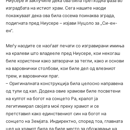
Ниусере и заклучиле дека ова била претходна фаза во
изградбата на истиот храм. Сега нашите наоди
покажуваат дека ова била сосема поинаква зграда,
подигната пред Ниусере – изјави Нуцоло за „Си-ен-
ен“.
Меѓу наодите се наоѓаат печати со изгравирани имиња
на кралеви што владееле пред Ниусере, кои некогаш
биле користени како затворачи за тегли, како и основи
на варовнички столбови, кои биле дел од влезниот
трем, и варовнички праг.
– Оригиналната конструкција била целосно направена
од тули од кал. Додека овие храмови биле посветени
на култот на богот на сонцето Ра, кралот ја
легитимирал својата моќ преку храмот и се
претставил како единствениот син на богот на
сонцето на Земјата. Индиректно, според тоа, главната
цел на храмот била да биде место за обожавање на