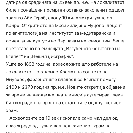
датира од средината на 25 век пр. н.е. На локалитетот
биле пронајдени посмртни останки закопани под друг
храм во Абу Гураб, околу 19 километри јужно од
Каиро. Откритието на Масимилијано Нуцоло, доцент
по египтологија на Институтот за медитерански и
ориентални култури во Варшава и неговиот тим, беше
претставено во емисијата „Изгубеното богатство на
Египет“ на „Нешнл џиографик“.
Уште во 1898 година, археолозите што работеле на
локалитетот го откриле Храмот на сонцето на
Ниусере, фараонот што владеел со Египет помеѓу
2400 и 2370 година пр. н.е. Новите откритија објавени
за време на неодамнешната емисија сугерираат дека
бил изграден на врвот на остатоците од друг сончев
храм.
– Археолозите од 19 век ископале само мал дел од
оваа зграда од тули и кал под камениот храм на