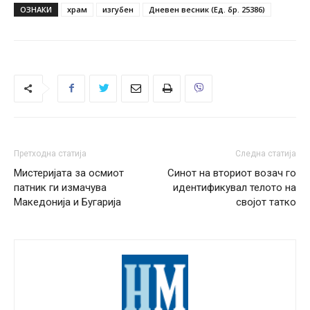
ОЗНАКИ
храм
изгубен
Дневен весник (Ед. бр. 25386)
Претходна статија
Следна статија
Мистеријата за осмиот
Синот на вториот возач го
патник ги измачува
идентификувал телото на
Македонија и Бугарија
својот татко