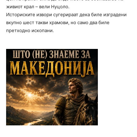
живиот крал – вели Нуцоло.
Историските извори сугерираат дека биле изградени
вкупно шест такви храмови, но само два биле
претходно ископани.