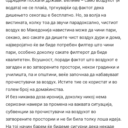
одредени поскапи држави. Велиме – само воздухот (и
водата) не се плаќа, тргнувајќи од фактот дека
дишењето секогаш е бесплатно. Но, за волја на
вистината, колку тоа да звучи парадоксално, чистиот
воздух во Македонија навистина може да чини пари,
секако, ако сакате да дишете чист воздух дури и дома,
најверојатно ќе ви биде потребен филтер што чини
пари, особено доколку сакате филтерот да биде
квалитетен. Всушност, поради фактот што воздухот е
загаден и во затворените простори, некои градинки и
училишта, па и општини, веќе започнаа да набавуваат
прочистувачи за воздух. Истите тие се користат и во
голем број на домаќинства.
И без никаква доза иронија, доколку никој нема
сериозни намери за промена на ваквата ситуација,
субвенции за прочистувачи на воздухот во
затворените простории и не би била толку лоша идеја.
На тој начин барем ќе бидеме сигурни дека некаде