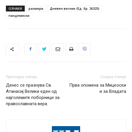
ОЗНАКИ
размери
Дневен весник (Ед. бр. 26325)
пандемиски
Претходна статија
Следна статија
Денес се празнува Св.
Прва опомена за Мицкоски
Атанасиј Велики еден од
и за Владата
најголемите поборници за
православната вера