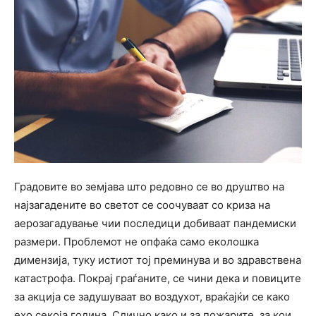
Градовите во земјава што редовно се во друштво на
најзагадените во светот се соочуваат со криза на
аерозагадување чии последици добиваат пандемиски
размери. Проблемот не опфаќа само еколошка
димензија, туку истиот тој преминува и во здравствена
катастрофа. Покрај граѓаните, се чини дека и повиците
за акција се задушуваат во воздухот, враќајќи се како
ехо секоја година. Слично како и за пожарите, за кои