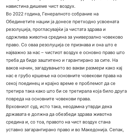
навистина дишеме чист воздух.
Во 2022 година, Генералното собрание на
Обединетите нации ја донесе претходно усвоената
резолуција, прогласувајќи ја чистата здрава и
одржлива животна средина за универзално човеково
право. Со оваа резолуција се признава и она што е
најважно за нас – чистиот воздух е основно право што
треба да биде заштитено и гарантирано за сите. На
ваков начин, загадувањето во вакви размери како кај
нас е грубо кршење на основните човекови права на
секој поединец и крајно време е проблемот да се
третира така како што би се третирала која било друга
повреда на основните човекови права.
Врховниот суд, исто така, неодамна утврди дека
државата е должна да обезбеди здрава животна
средина и, со тоа, правото на чист воздух стана
уставно загарантирано право и во Македонија. Сепак,