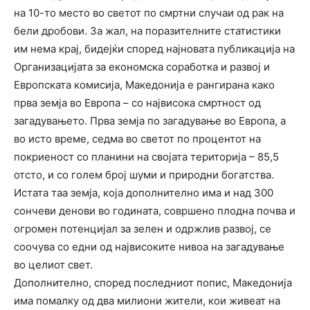
на 10-то место во светот по смртни случаи од рак на
бели дробови. За жал, на поразителните статистики
им нема крај, бидејќи според најновата публикација на
Организацијата за економска соработка и развој и
Европската комисија, Македонија е рангирана како
прва земја во Европа – со највисока смртност од
загадувањето. Прва земја по загадување во Европа, a
во исто време, седма во светот по процентот на
покриеност со планини на својата територија – 85,5
отсто, и со голем број шуми и природни богатства.
Истата таа земја, која дополнително има и над 300
сончеви денови во годината, совршено плодна почва и
огромен потенцијал за зелен и одржлив развој, се
соочува со едни од највисоките нивоа на загадување
во целиот свет.
Дополнително, според последниот попис, Македонија
има помалку од два милиони жители, кои живеат на