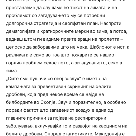
престанавме да слушаме во текот на зимата, и на
проблемот со загадувањето му се потребни
долгорочна стратегија и сеопфатен план. Наспроти
демагогијата и краткорочните мерки во зима, а потоа,
веднаш штом ги видиме првите зраци на пролетта –
целосно да заборавиме што нѐ чека. Шаблонот е ист, а
разликата е само во тоа што пожарите се нашиот
горлив проблем секое лето, а загадувањето, секоја
зима.
„Сите сме пушачи со овој воздух“ е името на
кампањата за превентивен скрининг на белите
дробови, која пред некое време се најде на
билбордите во Скопје. Звучи поразително, а особено
поради фактот што загадениот воздух е една од
главните причини за појава на респираторни
заболувања, вклучувајќи го и развојот на карцином на
белите дробови. Според статистиките, Македонија е