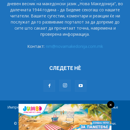
дневен весник на македонски јазик „Нова Македонија“, во
далечната 1944 година - да бидеме секогаш со нашите
читатели. Вашите сугестии, коментари и реакции ќе ни
послужат да го развиваме порталот за да допреме до
сите што сакаат да прочитаат точна, навремена и
проверена информација.
Контакт:
nm@novamakedonija.com.mk
СЛЕДЕТЕ НÈ
×
Импресум
Маркетинг
Претплата
Правила на користење
Контакт
© 1944 - 2021 НОВА МАКЕДОНИЈА. Сите права се задржани.