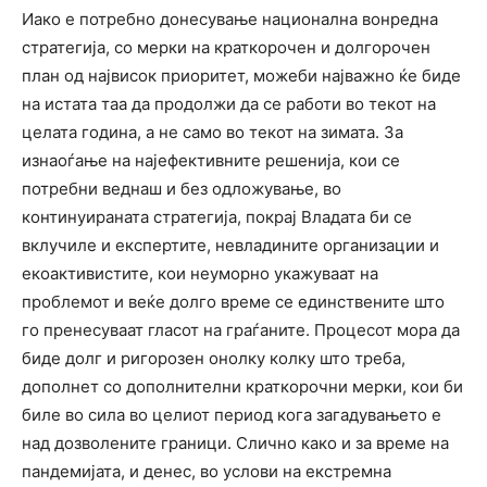
Иако е потребно донесување национална вонредна
стратегија, со мерки на краткорочен и долгорочен
план од највисок приоритет, можеби најважно ќе биде
на истата таа да продолжи да се работи во текот на
целата година, а не само во текот на зимата. За
изнаоѓање на најефективните решенија, кои се
потребни веднаш и без одложување, во
континуираната стратегија, покрај Владата би се
вклучиле и експертите, невладините организации и
екоактивистите, кои неуморно укажуваат на
проблемот и веќе долго време се единствените што
го пренесуваат гласот на граѓаните. Процесот мора да
биде долг и ригорозен онолку колку што треба,
дополнет со дополнителни краткорочни мерки, кои би
биле во сила во целиот период кога загадувањето е
над дозволените граници. Слично како и за време на
пандемијата, и денес, во услови на екстремна