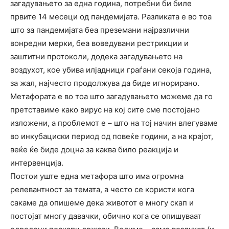
загадувањето за една година, потребни би биле
првите 14 месеци од пандемијата. Разликата е во тоа
што за пандемијата беа преземани најразлични
вонредни мерки, беа воведувани рестрикции и
заштитни протоколи, додека загадувањето на
воздухот, кое убива илјадници граѓани секоја година,
за жал, најчесто продолжува да биде игнорирано.
Метафората е во тоа што загадувањето можеме да го
претставиме како вирус на кој сите сме постојано
изложени, а проблемот е – што на тој начин влегуваме
во инкубациски период од повеќе години, а на крајот,
веќе ќе биде доцна за каква било реакција и
интервенција.
Постои уште една метафора што има огромна
релевантност за темата, а често се користи кога
сакаме да опишеме дека животот е многу скап и
постојат многу давачки, обично кога се опишуваат