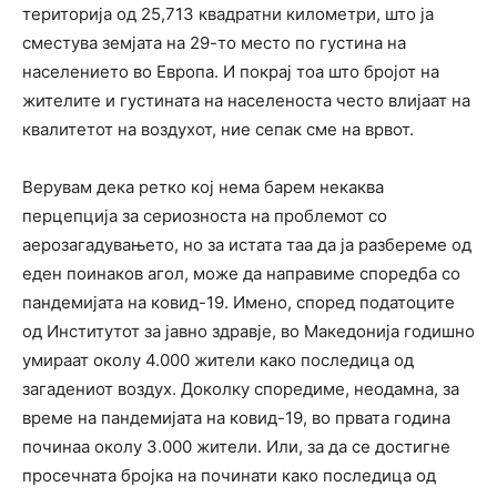
територија од 25,713 квадратни километри, што ја
сместува земјата на 29-то место по густина на
населението во Европа. И покрај тоа што бројот на
жителите и густината на населеноста често влијаат на
квалитетот на воздухот, ние сепак сме на врвот.
Верувам дека ретко кој нема барем некаква
перцепција за сериозноста на проблемот со
аерозагадувањето, но за истата таа да ја разбереме од
еден поинаков агол, може да направиме споредба со
пандемијата на ковид-19. Имено, според податоците
од Институтот за јавно здравје, во Македонија годишно
умираат околу 4.000 жители како последица од
загадениот воздух. Доколку споредиме, неодамна, за
време на пандемијата на ковид-19, во првата година
починаа околу 3.000 жители. Или, за да се достигне
просечната бројка на починати како последица од