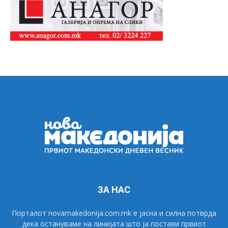
ЗА НАС
Порталот novamakedonija.com.mk е јасна и силна потврда
дека остануваме на линијата што ја постави првиот