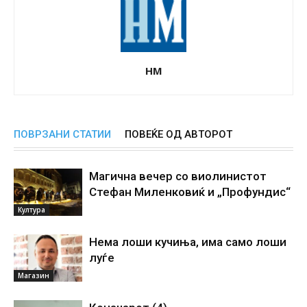
НМ
ПОВРЗАНИ СТАТИИ
ПОВЕЌЕ ОД АВТОРОТ
Магична вечер со виолинистот
Стефан Миленковиќ и „Профундис“
Култура
Нема лоши кучиња, има само лоши
луѓе
Магазин