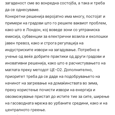
загаденост сме во вонредна состојба, а така и треба
да се однесуваме.
Конкретни решенија веројатно има многу, постојат и
примери на градови што го решиле ваквиот проблем,
како што е Лондон, кој воведе зони со ултраниска
емисија, субвенции за електрични возила и еколошки
јавен превоз, како и строга регулација на
индустриските извори на загадување. Потребно е
учење од веќе добрите практики од други градови и
иновативни решенија, како што е расчистувањето на
маглата преку методот ЦЕ-О2. Дополнително,
приоритет треба да се даде на подобрувањето на
начинот на загревање на домаќинствата во зима,
преку користење почисти извори на енергија и
овозможување пристап до истите тие за сите, ширење
на гасоводната мрежа во урбаните средини, како и на
централното греење.