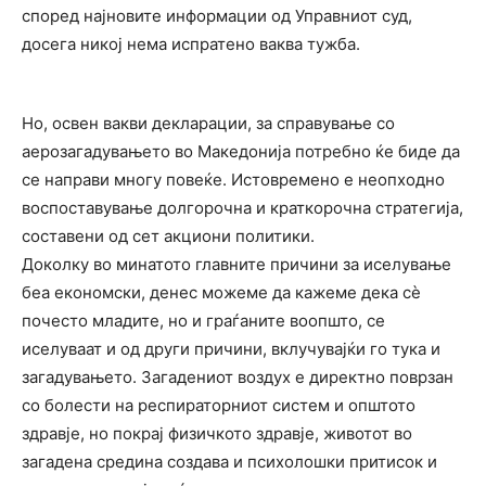
според најновите информации од Управниот суд,
досега никој нема испратено ваква тужба.
Но, освен вакви декларации, за справување со
аерозагадувањето во Македонија потребно ќе биде да
се направи многу повеќе. Истовремено е неопходно
воспоставување долгорочна и краткорочна стратегија,
составени од сет акциони политики.
Доколку во минатото главните причини за иселување
беа економски, денес можеме да кажеме дека сѐ
почесто младите, но и граѓаните воопшто, се
иселуваат и од други причини, вклучувајќи го тука и
загадувањето. Загадениот воздух е директно поврзан
со болести на респираторниот систем и општото
здравје, но покрај физичкото здравје, животот во
загадена средина создава и психолошки притисок и