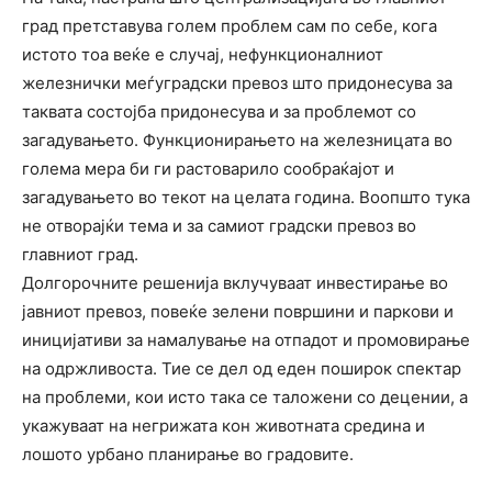
град претставува голем проблем сам по себе, кога
истото тоа веќе е случај, нефункционалниот
железнички меѓуградски превоз што придонесува за
таквата состојба придонесува и за проблемот со
загадувањето. Функционирањето на железницата во
голема мера би ги растоварило сообраќајот и
загадувањето во текот на целата година. Воопшто тука
не отворајќи тема и за самиот градски превоз во
главниот град.
Долгорочните решенија вклучуваат инвестирање во
јавниот превоз, повеќе зелени површини и паркови и
иницијативи за намалување на отпадот и промовирање
на одржливоста. Тие се дел од еден поширок спектар
на проблеми, кои исто така се таложени со децении, а
укажуваат на негрижата кон животната средина и
лошото урбано планирање во градовите.