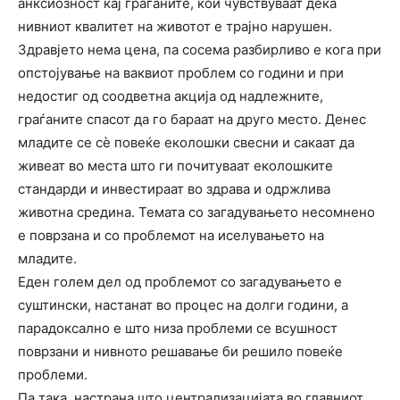
анксиозност кај граѓаните, кои чувствуваат дека
нивниот квалитет на животот е трајно нарушен.
Здравјето нема цена, па сосема разбирливо е кога при
опстојување на ваквиот проблем со години и при
недостиг од соодветна акција од надлежните,
граѓаните спасот да го бараат на друго место. Денес
младите се сѐ повеќе еколошки свесни и сакаат да
живеат во места што ги почитуваат еколошките
стандарди и инвестираат во здрава и одржлива
животна средина. Темата со загадувањето несомнено
е поврзана и со проблемот на иселувањето на
младите.
Еден голем дел од проблемот со загадувањето е
суштински, настанат во процес на долги години, а
парадоксално е што низа проблеми се всушност
поврзани и нивното решавање би решило повеќе
проблеми.
Па така, настрана што централизацијата во главниот