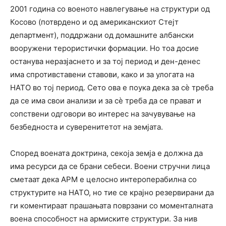
2001 година со военото навлегување на структури од
Косово (потврдено и од американскиот Стејт
департмент), поддржани од домашните албански
вооружени терористички формации. Но тоа досие
останува неразјаснето и за тој период и ден-денес
има спротивставени ставови, како и за улогата на
НАТО во тој период. Сето ова е поука дека за сѐ треба
да се има свои анализи и за сѐ треба да се прават и
сопствени одговори во интерес на зачувување на
безбедноста и суверенитетот на земјата.
Според воената доктрина, секоја земја е должна да
има ресурси да се брани себеси. Воени стручни лица
сметаат дека АРМ е целосно интероперабилна со
структурите на НАТО, но тие се крајно резервирани да
ги коментираат прашањата поврзани со моменталната
воена способност на армиските структури. За нив