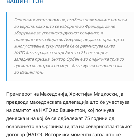
ВАШИНГТОН
Геополитичките промени, особено политичките потреси
во Европа, како што се изборите во Франција, да не
зборуваме за украинско-рускиот конфликт, и
ноемвриските избори во Америка, не даваат простор за
многу славење, туку повеќе ќе се размислува какво
НАТО ќе се гради за потребите на 21 век според
западната призма. Виктор Орбан е во очајничка трка со
времето во потрага по мир – ќе се чуе ли неговиот глас
во Вашингтон?
Премиерот на Македонија, Христијан Мицкоски, ја
предводи македонската делегација што ќе учествува
на самитот на НАТО во Вашингтон, кој почнува
денеска и на кој ќе се одбележат 75 години од
основањето на Организацијата на северноатлантскиот
договор (НАТО). Историски моменти затоа што се