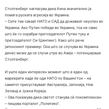
Столтенберг нагласува дека Кина значително ја
помага руската агресија во Украина.
– Сите тие сакаат НАТО и САД да доживеат неуспех во
Украина. Ако Путин победи во Украина, тоа не само
што ќе го охрабри претседателот Путин туку и
претседателот Си (Џинпинг). Како што рече
јапонскиот премиер: Она што се случува во Украина
денес може да се случи утре во Азија – потенцираше
Столтенберг.
И уште еден интересен момент што е еден од
маркерите каде ќе оди НАТО по Вашингтон – на
самитот присуствуваат Австралија, Јапонија, Нов
Зеланд и Јужна Кореја.
– Ова покажува дека светот станува сѐ покомплексен
– пишува порталот „Политико“.