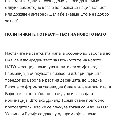
на земјата? Дали ќе создадеме услови да носиме
одлуки самостојно кога е во прашање националниот
или државен интерес? Дали ќе знаеме што е најдобро
за нас?
ПОЛИТИЧКИТЕ ПОТРЕСИ – ТЕСТ НА НОВОТО НАТО
Настаните на светската мапа, а особено во Европа и во
САД се извонреден тест за можностите на новото
НАТО. Франција поминува политички земјотрес,
Германија ја очекуваат неизвесни избори, при што
трендот во Европа е раст на десницата, во Средна
Европа се формира своевиден бедем за емигрантите, а
Бајден е на нестабилни нозе дури и за својата
номинација. Што ако Доналд Трамп стане повторно
претседател? Што ќе се случува тогаш со и во НАТО?
Украина и Русија се далеку од примирје, а нема