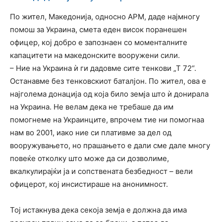
По жител, Македонија, односно АРМ, даде најмногу
помош за Украина, смета еден висок поранешен
офицер, кој добро е запознаен со моменталните
капацитети на македонските вооружени сили.
– Ние на Украина ѝ ги дадовме сите тенкови „Т 72“.
Останавме без тенковскиот баталјон. По жител, ова е
најголема донација од која било земја што ѝ донирала
на Украина. Не велам дека не требаше да им
помогнеме на Украинците, впрочем тие ни помогнаа
нам во 2001, иако ние си плативме за дел од
вооружувањето, но прашањето е дали сме дале многу
повеќе отколку што може да си дозволиме,
вкалкулирајќи ја и сопствената безбедност – вели
офицерот, кој инсистираше на анонимност.
Тој истакнува дека секоја земја е должна да има