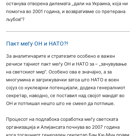
останува отворена дилемата „дали на Украина, која ни
помогна во 2001 година, и возвративме со претерана
љубов“?
Пакт меѓу ОН и НАТО?!
За аналитичарите и стратезите особено е важен
речиси тајниот пакт меѓу ОН и НАТО за – „зачувување
на светскиот мир“. Особено ова е значајно, а за
многумина и загрижувачки затоа што НАТО е воен
сојуз со нуклеарни потенцијали, додека генералниот
секретар, наводно, се поставил над својот мандат во
ОН и потпишал нешто што не смеел да потпише.
Процесот на подлабока соработка меѓу светската
организација и Алијансата почнува во 2007 година
кога тогашниот генерален секретар Бан Ки-Мун прави