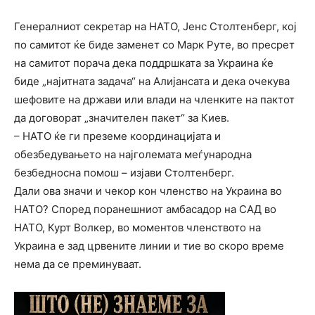
Генералниот секретар на НАТО, Јенс Столтенберг, кој
по самитот ќе биде заменет со Марк Руте, во пресрет
на самитот порача дека поддршката за Украина ќе
биде „најитната задача“ на Алијансата и дека очекува
шефовите на држави или влади на членките на пактот
да договорат „значителен пакет“ за Киев.
– НАТО ќе ги преземе координацијата и
обезбедувањето на најголемата меѓународна
безбедносна помош – изјави Столтенберг.
Дали ова значи и чекор кон членство на Украина во
НАТО? Според поранешниот амбасадор на САД во
НАТО, Курт Волкер, во моментов членството на
Украина е зад црвените линии и тие во скоро време
нема да се преминуваат.