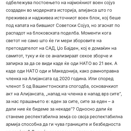
одбележува постоењето на најмоќниот воен сојуз
создаден во модерната историја, алијанса што го
преживеа и надживеа источниот воен блок, кој беше
под капата на бившиот Советски Сојуз, но згаснат по
распадот на блоковската поделба. Моменти кога
светот не само што ќе ги мери зборовите на
претседателот на САД, Џо Бајден, кој е домаќин на
самитот, туку и ќе се анализираат секое зборче и
запирка за да се види каде ќе оди НАТО во 21 век. А
каде оди НАТО оди и Македонија, како рамноправна
членка на Алијансата од 2020 година. Или според
членот 5 од Вашингтонската спогодба, основачкиот
акт на Алијансата, „напад на членка е напад врз сите“,
за нас прашањето е: еден за сите, сите за еден – а
дали ние ќе бидеме за некаде“? Односно дали ќе
станеме респектабилна земја со своја респектабилна
армија способна да ги чува границите и безбедноста