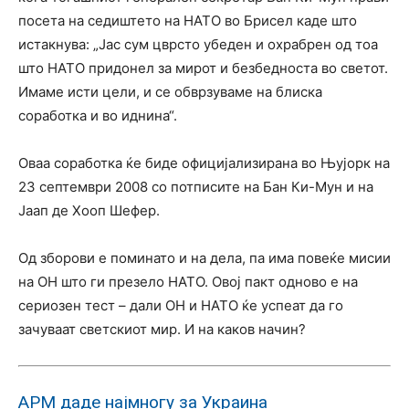
посета на седиштето на НАТО во Брисел каде што
истакнува: „Јас сум цврсто убеден и охрабрен од тоа
што НАТО придонел за мирот и безбедноста во светот.
Имаме исти цели, и се обврзуваме на блиска
соработка и во иднина“.
Оваа соработка ќе биде официјализирана во Њујорк на
23 септември 2008 со потписите на Бан Ки-Мун и на
Јаап де Хооп Шефер.
Од зборови е поминато и на дела, па има повеќе мисии
на ОН што ги презело НАТО. Овој пакт одново е на
сериозен тест – дали ОН и НАТО ќе успеат да го
зачуваат светскиот мир. И на каков начин?
АРМ даде најмногу за Украина