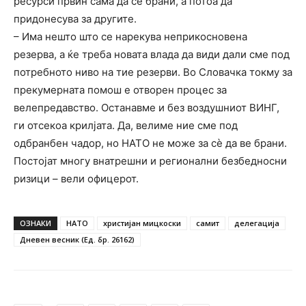
ресурси првин сама да се брани, а потоа да
придонесува за другите.
– Има нешто што се нарекува неприкосновена
резерва, а ќе треба новата влада да види дали сме под
потребното ниво на тие резерви. Во Словачка токму за
прекумерната помош е отворен процес за
велепредавство. Останавме и без воздушниот ВИНГ,
ги отсекоа крилјата. Да, велиме ние сме под
одбранбен чадор, но НАТО не може за сѐ да ве брани.
Постојат многу внатрешни и регионални безбедносни
ризици – вели офицерот.
ОЗНАКИ
НАТО
христијан мицкоски
самит
делегација
Дневен весник (Ед. бр. 26162)