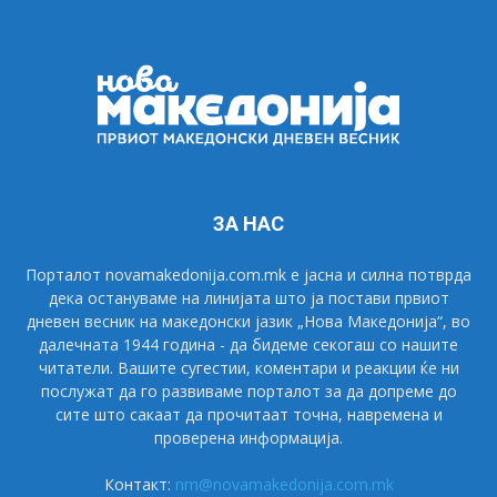
ЗА НАС
Порталот novamakedonija.com.mk е јасна и силна потврда
дека остануваме на линијата што ја постави првиот
дневен весник на македонски јазик „Нова Македонија“, во
далечната 1944 година - да бидеме секогаш со нашите
читатели. Вашите сугестии, коментари и реакции ќе ни
послужат да го развиваме порталот за да допреме до
сите што сакаат да прочитаат точна, навремена и
проверена информација.
Контакт:
nm@novamakedonija.com.mk