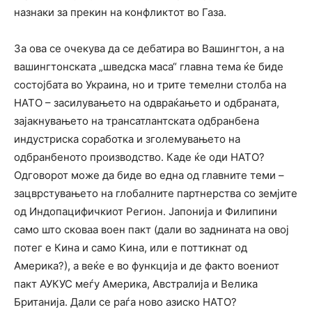
назнаки за прекин на конфликтот во Газа.
За ова се очекува да се дебатира во Вашингтон, а на
вашингтонската „шведска маса“ главна тема ќе биде
состојбата во Украина, но и трите темелни столба на
НАТО – засилувањето на одвраќањето и одбраната,
зајакнувањето на трансатлантската одбранбена
индустриска соработка и зголемувањето на
одбранбеното производство. Каде ќе оди НАТО?
Одговорот може да биде во една од главните теми –
зацврстувањето на глобалните партнерства со земјите
од Индопацифичкиот Регион. Јапонија и Филипини
само што сковаа воен пакт (дали во заднината на овој
потег е Кина и само Кина, или е поттикнат од
Америка?), а веќе е во функција и де факто воениот
пакт АУКУС меѓу Америка, Австралија и Велика
Британија. Дали се раѓа ново азиско НАТО?