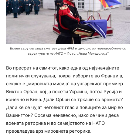
Воени стручни лица сметаат дека АРМ е целосно интероперабилна со
структурите на НАТО – Фото: „Нова Македонија“
Во пресрет на самитот, како една од најзначајните
политички случувања, покрај изборите во Франција,
секако е „мировната мисија“ на унгарскиот премиер
Виктор Орбан, кој ја посети Украина, потоа Русија и
конечно и Кина. Дали Орбан се тркаше со времето?
Дали ќе се чујат неговиот глас и повиците за мир во
Вашингтон? Сосема неизвесно, иако се чини дека
воената реторика и во семејството на НАТО
преовладува врз мировната реторика.