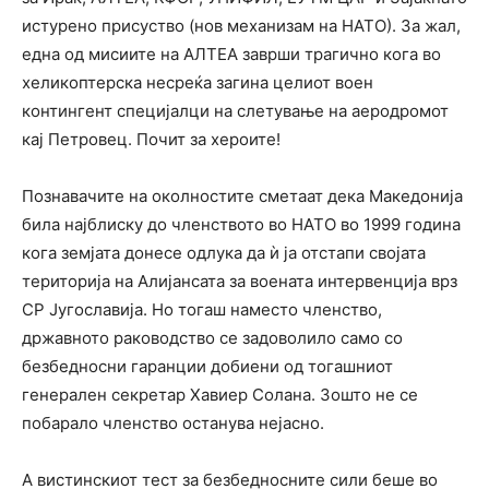
истурено присуство (нов механизам на НАТО). За жал,
една од мисиите на АЛТЕА заврши трагично кога во
хеликоптерска несреќа загина целиот воен
контингент специјалци на слетување на аеродромот
кај Петровец. Почит за хероите!
Познавачите на околностите сметаат дека Македонија
била најблиску до членството во НАТО во 1999 година
кога земјата донесе одлука да ѝ ја отстапи својата
територија на Алијансата за воената интервенција врз
СР Југославија. Но тогаш наместо членство,
државното раководство се задоволило само со
безбедносни гаранции добиени од тогашниот
генерален секретар Хавиер Солана. Зошто не се
побарало членство останува нејасно.
А вистинскиот тест за безбедносните сили беше во