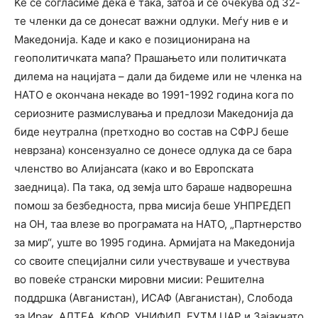
Ќе се согласиме дека е така, затоа и се очекува од 32-
те членки да се донесат важни одлуки. Меѓу нив е и
Македонија. Каде и како е позиционирана на
геополитичката мапа? Прашањето или политичката
дилема на нацијата – дали да бидеме или не членка на
НАТО е окончана некаде во 1991-1992 година кога по
сериозните размислувања и предлози Македонија да
биде неутрална (претходно во состав на СФРЈ беше
неврзана) консензуално се донесе одлука да се бара
членство во Алијансата (како и во Европската
заедница). Па така, од земја што бараше надворешна
помош за безбедноста, прва мисија беше УНПРЕДЕП
на ОН, таа влезе во програмата на НАТО, „Партнерство
за мир“, уште во 1995 година. Армијата на Македонија
со своите специјални сили учествуваше и учествува
во повеќе странски мировни мисии: Решителна
поддршка (Авганистан), ИСАФ (Авганистан), Слобода
за Ирак, АЛТЕА, КФОР, УНИФИЛ, ЕУТМ ЦАР и Зајакнато