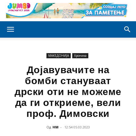
МАКЕДОНИЈА
Хроника
Дојавувачите на
бомби стануваат
дрски оти не можеме
да ги откриеме, вели
проф. Димовски
Од
НМ
-
12:54 05.03.2023