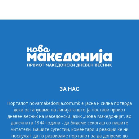
ЗА НАС
Порталот novamakedonija.com.mk е јасна и силна потврда
дека остануваме на линијата што ја постави првиот
дневен весник на македонски јазик „Нова Македонија“, во
далечната 1944 година - да бидеме секогаш со нашите
читатели. Вашите сугестии, коментари и реакции ќе ни
послужат да го развиваме порталот за да допреме до