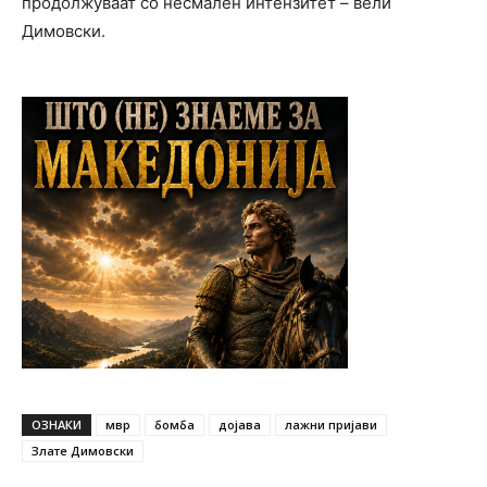
продолжуваат со несмален интензитет – вели
Димовски.
ОЗНАКИ
мвр
бомба
дојава
лажни пријави
Злате Димовски