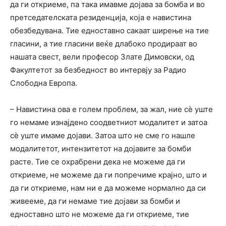
да ги откриеме, па така имавме дојава за бомба и во
претседателската резиденција, која е навистина
обезбедувана. Тие едноставно сакаат ширење на тие
гласини, а тие гласини веќе длабоко продираат во
нашата свест, вели професор Злате Димовски, од
Факултетот за безбедност во интервју за Радио
Слободна Европа.
– Навистина ова е голем проблем, за жал, ние сѐ уште
го немаме изнајдено соодветниот модалитет и затоа
сѐ уште имаме дојави. Затоа што не сме го нашле
модалитетот, интензитетот на дојавите за бомби
расте. Тие се охрабрени дека не можеме да ги
откриеме, не можеме да ги попречиме крајно, што и
да ги откриеме, нам ни е да можеме нормално да си
живееме, да ги немаме тие дојави за бомби и
едноставно што не можеме да ги откриеме, тие