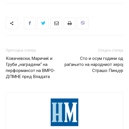
Претходна статија
Следна статија
Ковачевски, Маричиќ и
Сто и осум години од
Груби „наградени“ на
раѓањето на народниот херој
перформансот на ВМРО-
Страшо Пинџур
ДПМНЕ пред Владата