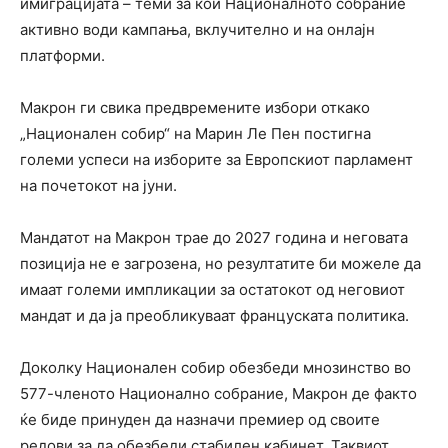
имиграцијата – теми за кои Националното собрание
активно води кампања, вклучително и на онлајн
платформи.
Макрон ги свика предвремените избори откако
„Национален собир“ на Марин Ле Пен постигна
големи успеси на изборите за Европскиот парламент
на почетокот на јуни.
Мандатот на Макрон трае до 2027 година и неговата
позиција не е загрозена, но резултатите би можеле да
имаат големи импликации за остатокот од неговиот
мандат и да ја преобликуваат француската политика.
Доколку Национален собир обезбеди мнозинство во
577-членото Национално собрание, Макрон де факто
ќе биде принуден да назначи премиер од своите
редови за да обезбеди стабилен кабинет. Таквиот