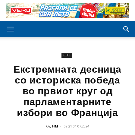
СВЕТ
Екстремната десница
со историска победа
во првиот круг од
парламентарните
избори во Франција
Од
НМ
-
09:21 01.07.2024