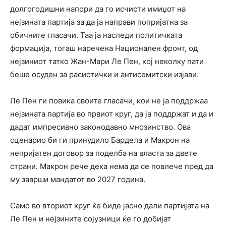
долгогодишни напори да го исчисти имиџот на
нејзината партија за да ја направи попријатна за
обичните гласачи. Таа ја наследи политичката
формација, тогаш наречена Национален фронт, од
нејзиниот татко Жан-Мари Ле Пен, кој неколку пати
беше осуден за расистички и антисемитски изјави.
Ле Пен ги повика своите гласачи, кои не ја поддржаа
нејзината партија во првиот круг, да ја поддржат и да и
дадат импресивно законодавно мнозинство. Ова
сценарио би ги принудило Бардела и Макрон на
непријатен договор за поделба на власта за двете
страни. Макрон рече дека нема да се повлече пред да
му заврши мандатот во 2027 година.
Само во вториот круг ќе биде јасно дали партијата на
Ле Пен и нејзините сојузници ќе го добијат