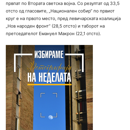
првпат по Втората светска војна. Со резултат од 33,5
отсто од гласовите, „Национален собир“ по првиот
круг е на првото место, пред левичарската коалиција
„Нов народен фронт“ (28,5 отсто) и таборот на
претседателот Емануел Макрон (22,1 отсто).