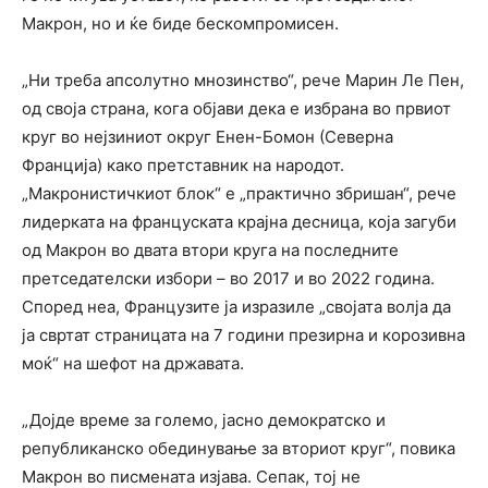
Макрон, но и ќе биде бескомпромисен.
„Ни треба апсолутно мнозинство“, рече Марин Ле Пен,
од своја страна, кога објави дека е избрана во првиот
круг во нејзиниот округ Енен-Бомон (Северна
Франција) како претставник на народот.
„Макронистичкиот блок“ е „практично збришан“, рече
лидерката на француската крајна десница, која загуби
од Макрон во двата втори круга на последните
претседателски избори – во 2017 и во 2022 година.
Според неа, Французите ја изразиле „својата волја да
ја свртат страницата на 7 години презирна и корозивна
моќ“ на шефот на државата.
„Дојде време за големо, јасно демократско и
републиканско обединување за вториот круг“, повика
Макрон во писмената изјава. Сепак, тој не