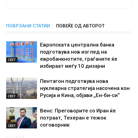
ПОВРЗАНИ СТАТИИ
ПОВЕЌЕ ОД АВТОРОТ
Европската централна банка
подготвува нов изглед на
евробанкнотите, граѓаните ќе
СВЕТ
избираат меѓу 10 дизајни
Пентагон подготвува нова
нуклеарна стратегија насочена кон
Русија и Кина, објави „Ен-би-си“
СВЕТ
Венс: Преговорите со Иран ќе
потраат, Техеран е тежок
соговорник
СВЕТ