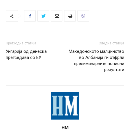
Претходна статија
Следна статија
Унгарија од денеска
Македонското малцинство
претседава со ЕУ
во Албанија ги отфрли
прелиминарните пописни
резултати
НМ