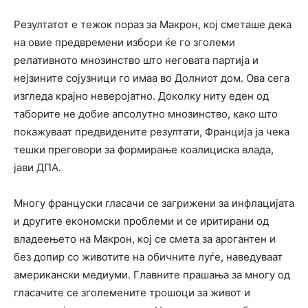
Резултатот е тежок пораз за Макрон, кој сметаше дека
на овие предвремени избори ќе го зголеми
релативното мнозинство што неговата партија и
нејзините сојузници го имаа во Долниот дом. Ова сега
изгледа крајно неверојатно. Доколку ниту еден од
таборите не добие апсолутно мнозинство, како што
покажуваат предвидените резултати, Франција ја чека
тешки преговори за формирање коалициска влада,
јави ДПА.
Многу француски гласачи се загрижени за инфлацијата
и другите економски проблеми и се иритирани од
владеењето на Макрон, кој се смета за арогантен и
без допир со животите на обичните луѓе, наведуваат
американски медиуми. Главните прашања за многу од
гласачите се зголемените трошоци за живот и