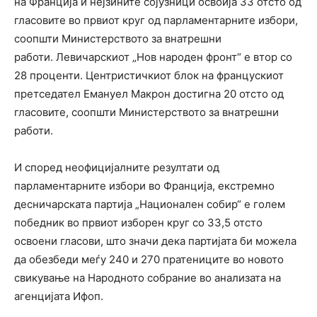
на Франција и нејзините сојузници освоија 33 отсто од
гласовите во првиот круг од парламентарните избори,
соопшти Министерството за внатрешни
работи. Левичарскиот „Нов народен фронт“ е втор со
28 проценти. Центристичкиот блок на францускиот
претседател Емануел Макрон достигна 20 отсто од
гласовите, соопшти Министерството за внатрешни
работи.
И според неофицијалните резултати од
парламентарните избори во Франција, екстремно
десничарската партија „Национален собир“ е голем
победник во првиот изборен круг со 33,5 отсто
освоени гласови, што значи дека партијата би можела
да обезбеди меѓу 240 и 270 пратениците во новото
свикување на Народното собрание во анализата на
агенцијата Ифоп.