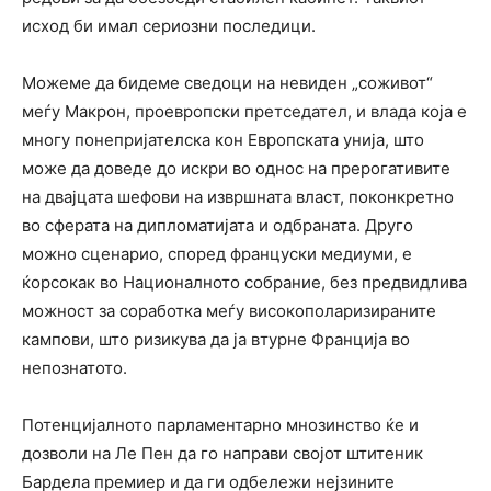
исход би имал сериозни последици.
Можеме да бидеме сведоци на невиден „соживот“
меѓу Макрон, проевропски претседател, и влада која е
многу понепријателска кон Европската унија, што
може да доведе до искри во однос на прерогативите
на двајцата шефови на извршната власт, поконкретно
во сферата на дипломатијата и одбраната. Друго
можно сценарио, според француски медиуми, е
ќорсокак во Националното собрание, без предвидлива
можност за соработка меѓу високополаризираните
кампови, што ризикува да ја втурне Франција во
непознатото.
Потенцијалното парламентарно мнозинство ќе и
дозволи на Ле Пен да го направи својот штитеник
Бардела премиер и да ги одбележи нејзините