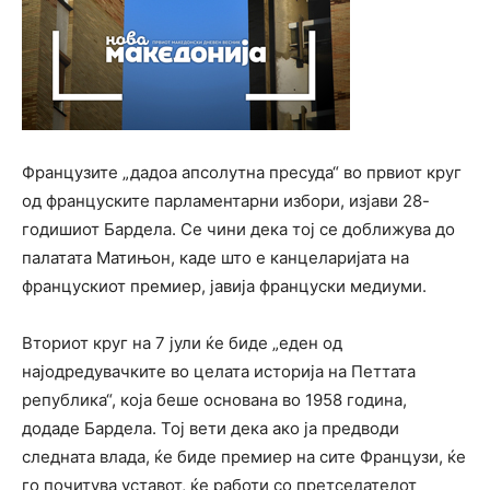
Французите „дадоа апсолутна пресуда“ во првиот круг
од француските парламентарни избори, изјави 28-
годишиот Бардела. Се чини дека тој се доближува до
палатата Матињон, каде што е канцеларијата на
францускиот премиер, јавија француски медиуми.
Вториот круг на 7 јули ќе биде „еден од
најодредувачките во целата историја на Петтата
република“, која беше основана во 1958 година,
додаде Бардела. Тој вети дека ако ја предводи
следната влада, ќе биде премиер на сите Французи, ќе
го почитува уставот, ќе работи со претседателот