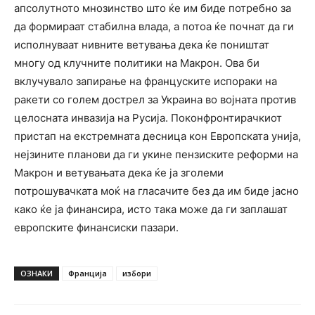
апсолутното мнозинство што ќе им биде потребно за
да формираат стабилна влада, а потоа ќе почнат да ги
исполнуваат нивните ветувања дека ќе поништат
многу од клучните политики на Макрон. Ова би
вклучувало запирање на француските испораки на
ракети со голем дострел за Украина во војната против
целосната инвазија на Русија. Поконфронтирачкиот
пристап на екстремната десница кон Европската унија,
нејзините планови да ги укине пензиските реформи на
Макрон и ветувањата дека ќе ја зголеми
потрошувачката моќ на гласачите без да им биде јасно
како ќе ја финансира, исто така може да ги заплашат
европските финансиски пазари.
ОЗНАКИ
Франција
избори