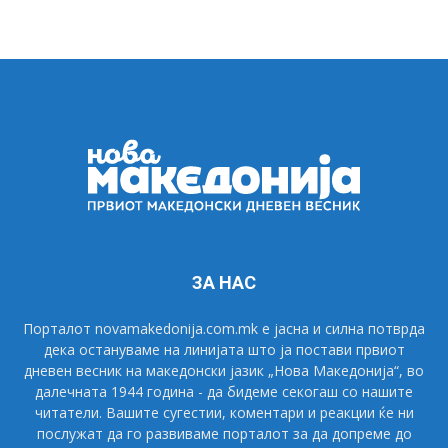
ЗА НАС
Порталот novamakedonija.com.mk е јасна и силна потврда
дека остануваме на линијата што ја постави првиот
дневен весник на македонски јазик „Нова Македонија“, во
далечната 1944 година - да бидеме секогаш со нашите
читатели. Вашите сугестии, коментари и реакции ќе ни
послужат да го развиваме порталот за да допреме до