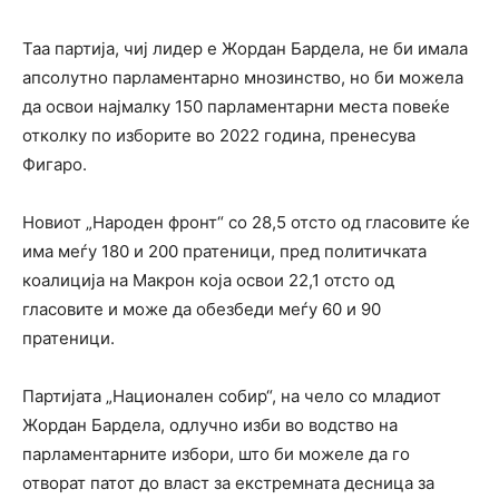
Таа партија, чиј лидер е Жордан Бардела, не би имала
апсолутно парламентарно мнозинство, но би можела
да освои најмалку 150 парламентарни места повеќе
отколку по изборите во 2022 година, пренесува
Фигаро.
Новиот „Народен фронт“ со 28,5 отсто од гласовите ќе
има меѓу 180 и 200 пратеници, пред политичката
коалиција на Макрон која освои 22,1 отсто од
гласовите и може да обезбеди меѓу 60 и 90
пратеници.
Партијата „Национален собир“, на чело со младиот
Жордан Бардела, одлучно изби во водство на
парламентарните избори, што би можеле да го
отворат патот до власт за екстремната десница за