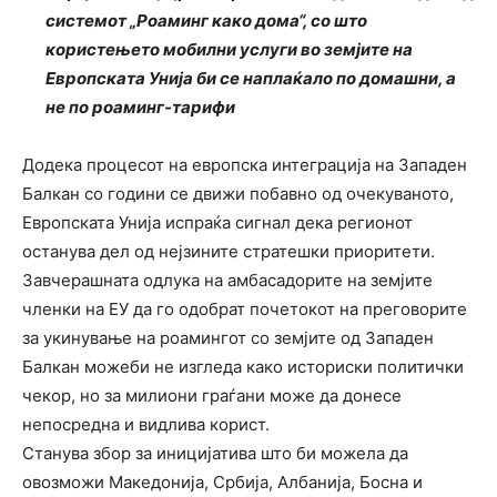
системот „Роаминг како дома“, со што
користењето мобилни услуги во земјите на
Европската Унија би се наплаќало по домашни, а
не по роаминг-тарифи
Додека процесот на европска интеграција на Западен
Балкан со години се движи побавно од очекуваното,
Европската Унија испраќа сигнал дека регионот
останува дел од нејзините стратешки приоритети.
Завчерашната одлука на амбасадорите на земјите
членки на ЕУ да го одобрат почетокот на преговорите
за укинување на роамингот со земјите од Западен
Балкан можеби не изгледа како историски политички
чекор, но за милиони граѓани може да донесе
непосредна и видлива корист.
Станува збор за иницијатива што би можела да
овозможи Македонија, Србија, Албанија, Босна и