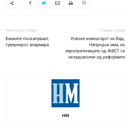
Претходна статија
Следна статија
Банките поскапуваат,
Усвоен извештајот на Вајц:
гувернерот алармира
Напредок има, но
европратениците од АФЕТ се
незадоволни од реформите
НМ