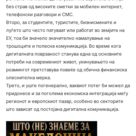
без страв од високите сметки за мобилен интернет,
телефонски разговори и СМС.
Второ, за студентите, туристите, бизнисмените и
луѓето што често патуваат или работат во земјите на
ЕУ, тоа би значело значително намалување на
трошоците и полесна комуникација. Во време кога
дигиталната поврзаност станува една од основните
потреби на современиот живот, укинувањето на
роамингот претставува повеќе од обична финансиска
олеснителна мерка.
Трето, и уште погенерално, ваквиот потег би можел да
придонесе и за поголема економска интеграција меѓу
регионот и европскиот пазар, особено во секторите
што зависат од постојана дигитална комуникација.