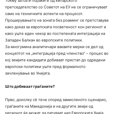
Токму затоа и пораките од кипарското
претседателство со Советот на ЕУ не се ограничуваат
само на техничките аспекти на процесот.
Проширувањето на зоната без роаминг се претставува
како доказ за европската посветеност кон регионот и
како уште еден чекор во постепената интеграција на
Западен Балкан во европските политики.
За многумина аналитичари ваквите мерки се дел од
концептот на „интеграција пред членство“ – процес во
кој земјите кандидати добиваат пристап до одредени
европски политики уште пред формалното
зачленување во Унијата.
Што добиваат граѓаните?
Прво, доколку сѐ тече според замисленото сценарио,
граѓаните на Македонија и на другите земји од
регионот ќе можат да патуваат низ Европската Унија