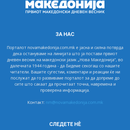
ЗА НАС
Порталот novamakedonija.com.mk е јасна и силна потврда
дека остануваме на линијата што ја постави првиот
дневен весник на македонски јазик „Нова Македонија“, во
далечната 1944 година - да бидеме секогаш со нашите
читатели. Вашите сугестии, коментари и реакции ќе ни
послужат да го развиваме порталот за да допреме до
сите што сакаат да прочитаат точна, навремена и
проверена информација.
Контакт:
nm@novamakedonija.com.mk
СЛЕДЕТЕ НÈ