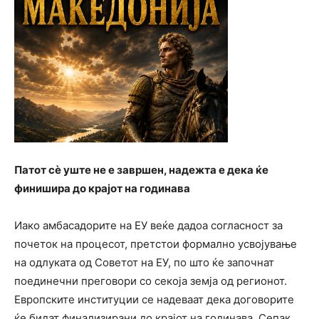
Патот сè уште не е завршен, надежта е дека ќе
финишира до крајот на годинава
Иако амбасадорите на ЕУ веќе дадоа согласност за
почеток на процесот, претстои формално усвојување
на одлуката од Советот на ЕУ, по што ќе започнат
поединечни преговори со секоја земја од регионот.
Европските институции се надеваат дека договорите
ќе бидат финализирани до крајот на годинава. Сепак,