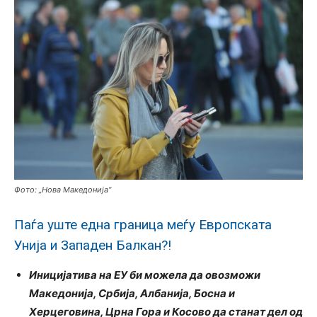
Фото: „Нова Македонија“
Паѓа уште една граница меѓу Европската
Унија и Западен Балкан?!
Иницијатива на ЕУ би можела да овозможи
Македонија, Србија, Албанија, Босна и
Херцеговина, Црна Гора и Косово да станат дел од