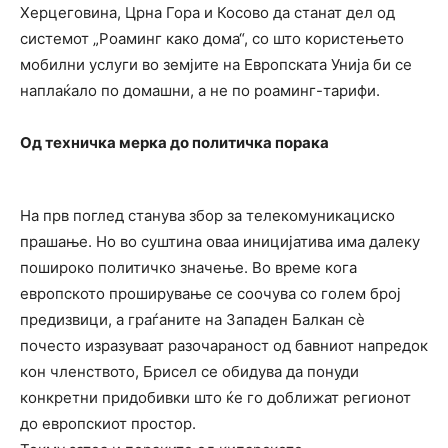
Херцеговина, Црна Гора и Косово да станат дел од
системот „Роаминг како дома“, со што користењето
мобилни услуги во земјите на Европската Унија би се
наплаќало по домашни, а не по роаминг-тарифи.
Од техничка мерка до политичка порака
На прв поглед станува збор за телекомуникациско
прашање. Но во суштина оваа иницијатива има далеку
пошироко политичко значење. Во време кога
европското проширување се соочува со голем број
предизвици, а граѓаните на Западен Балкан сè
почесто изразуваат разочараност од бавниот напредок
кон членството, Брисел се обидува да понуди
конкретни придобивки што ќе го доближат регионот
до европскиот простор.