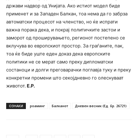
држави надвор од Унијата. Ако истиот модел биде
применет и за Западен Балкан, тоа нема да го забрза
автоматски процесот на членство, но ќе испрати
важна порака дека, и покрај политичките застои и
заморот од проширувањето, регионот постепено се
вклучува во европскиот простор. За граѓаните, пак,
тоа ќе биде уште еден доказ дека европските
политики не се мерат само преку дипломатски
состаноци и долги преговарачки поглавја туку и преку
конкретни промени што секојдневно го олеснуваат
животот.
Е.Р.
ОЗНАКИ
роаминг
Балканот
Дневен весник (Ед. бр. 26721)