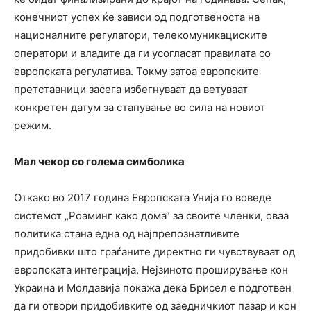
конечниот успех ќе зависи од подготвеноста на
националните регулатори, телекомуникациските
оператори и владите да ги усогласат правилата со
европската регулатива. Токму затоа европските
претставници засега избегнуваат да ветуваат
конкретен датум за стапување во сила на новиот
режим.
Мал чекор со голема симболика
Откако во 2017 година Европската Унија го воведе
системот „Роаминг како дома“ за своите членки, оваа
политика стана една од најпрепознатливите
придобивки што граѓаните директно ги чувствуваат од
европската интеграција. Нејзиното проширување кон
Украина и Молдавија покажа дека Брисел е подготвен
да ги отвори придобивките од заедничкиот пазар и кон