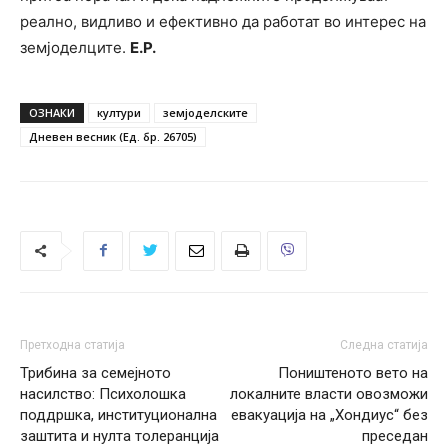
реално, видливо и ефективно да работат во интерес на
земјоделците.
Е.Р.
ОЗНАКИ
култури
земјоделските
Дневен весник (Ед. бр. 26705)
Претходна статија
Следна статија
Трибина за семејното
Поништеното вето на
насилство: Психолошка
локалните власти овозможи
поддршка, институционална
евакуација на „Хондиус“ без
заштита и нулта толеранција
преседан