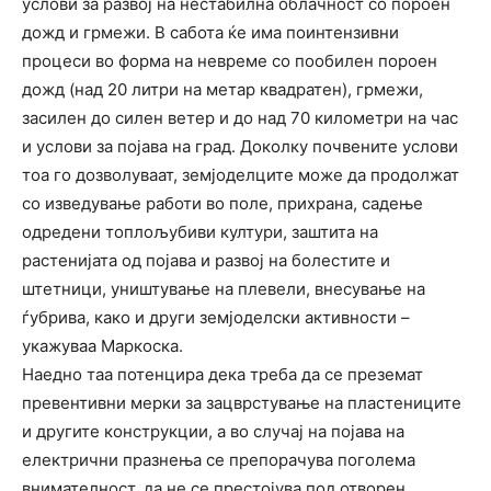
услови за развој на нестабилна облачност со пороен
дожд и грмежи. В сабота ќе има поинтензивни
процеси во форма на невреме со пообилен пороен
дожд (над 20 литри на метар квадратен), грмежи,
засилен до силен ветер и до над 70 километри на час
и услови за појава на град. Доколку почвените услови
тоа го дозволуваат, земјоделците може да продолжат
со изведување работи во поле, прихрана, садење
одредени топлољубиви култури, заштита на
растенијата од појава и развој на болестите и
штетници, уништување на плевели, внесување на
ѓубрива, како и други земјоделски активности –
укажуваа Маркоска.
Наедно таа потенцира дека треба да се преземат
превентивни мерки за зацврстување на пластениците
и другите конструкции, а во случај на појава на
електрични празнења се препорачува поголема
внимателност, да не се престојува под отворен