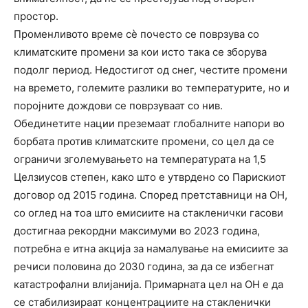
простор.
Променливото време сѐ почесто се поврзува со
климатските промени за кои исто така се зборува
подолг период. Недостигот од снег, честите промени
на времето, големите разлики во температурите, но и
поројните дождови се поврзуваат со нив.
Обединетите нации преземаат глобалните напори во
борбата против климатските промени, со цел да се
ограничи зголемувањето на температурата на 1,5
Целзиусов степен, како што е утврдено со Парискиот
договор од 2015 година. Според претставници на ОН,
со оглед на тоа што емисиите на стакленички гасови
достигнаа рекордни максимуми во 2023 година,
потребна е итна акција за намалување на емисиите за
речиси половина до 2030 година, за да се избегнат
катастрофални влијанија. Примарната цел на ОН е да
се стабилизираат концентрациите на стакленички