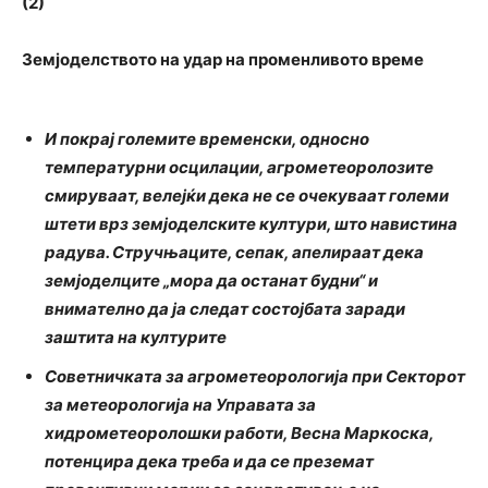
(2)
Земјоделството на удар на променливото време
И покрај големите временски, односно
температурни осцилации, агрометеоролозите
смируваат, велејќи дека не се очекуваат големи
штети врз земјоделските култури, што навистина
радува. Стручњаците, сепак, апелираат дека
земјоделците „мора да останат будни“ и
внимателно да ја следат состојбата заради
заштита на културите
Советничката за агрометеорологија при Секторот
за метеорологија на Управата за
хидрометеоролошки работи, Весна Маркоска,
потенцира дека треба и да се преземат