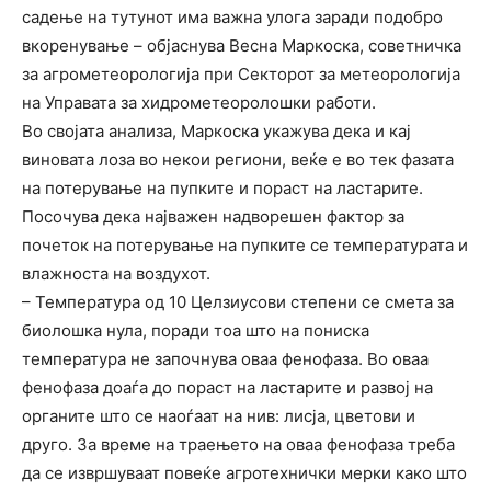
садење на тутунот има важна улога заради подобро
вкоренување – објаснува Весна Маркоска, советничка
за агрометеорологија при Секторот за метеорологија
на Управата за хидрометеоролошки работи.
Во својата анализа, Маркоска укажува дека и кај
виновата лоза во некои региони, веќе е во тек фазата
на потерување на пупките и пораст на ластарите.
Посочува дека најважен надворешен фактор за
почеток на потерување на пупките се температурата и
влажноста на воздухот.
– Температура од 10 Целзиусови степени се смета за
биолошка нула, поради тоа што на пониска
температура не започнува оваа фенофаза. Во оваа
фенофаза доаѓа до пораст на ластарите и развој на
органите што се наоѓаат на нив: лисја, цветови и
друго. За време на траењетo на оваа фенофаза треба
да се извршуваат повеќе агротехнички мерки како што