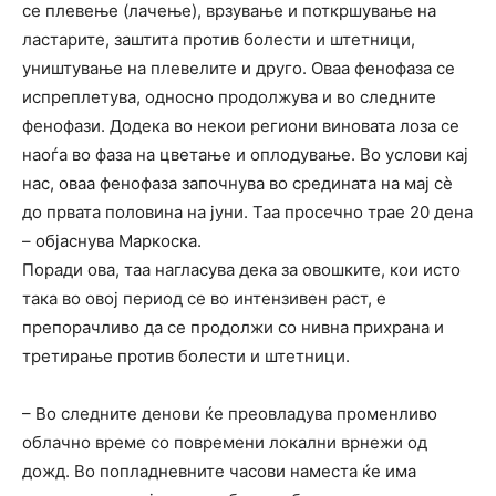
се плевење (лачење), врзување и поткршување на
ластарите, заштита против болести и штетници,
уништување на плевелите и друго. Оваа фенофаза се
испреплетува, односно продолжува и во следните
фенофази. Додека во некои региони виновата лоза се
наоѓа во фаза на цветање и оплодување. Во услови кај
нас, оваа фенофаза започнува во средината на мај сѐ
до првата половина на јуни. Таа просечно трае 20 дена
– објаснува Маркоска.
Поради ова, таа нагласува дека за овошките, кои исто
така во овој период се во интензивен раст, е
препорачливо да се продолжи со нивна прихрана и
третирање против болести и штетници.
– Во следните денови ќе преовладува променливо
облачно време со повремени локални врнежи од
дожд. Во попладневните часови наместа ќе има