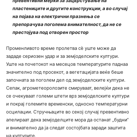
превентивни мерки за зацврстување на
пластениците и другите конструкции, а во случај
на појава на електрични празнења се
препорачува поголема внимателност, да не се
престојува под отворен простор
Променливото време пролетва сѐ уште може да
зададе сериозен удар и за земјоделските култури.
Уште на почетокот на месецов температурите паднаа
значително под просекот, а вегетацијата веќе беше
започната за поголем дел од земјоделските култури.
Сепак, агрометеоролозите смируваат, велејќи дека не
се очекуваат големи штети врз земјоделските култури
и покрај големите временски, односно температурни
осцилации. Стручњаците во секој случај превентивно
апелираат дека земјоделците мора да останат „будни“
и внимателно да ја следат состојбата заради заштита
на културите.