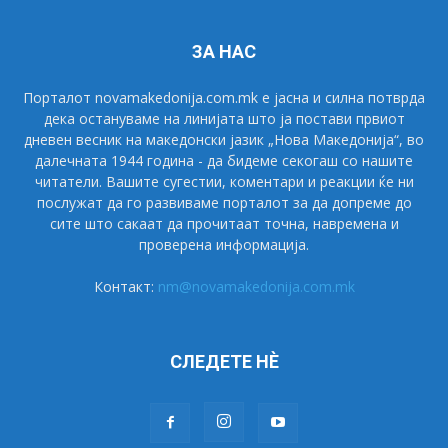
ЗА НАС
Порталот novamakedonija.com.mk е јасна и силна потврда
дека остануваме на линијата што ја постави првиот
дневен весник на македонски јазик „Нова Македонија“, во
далечната 1944 година - да бидеме секогаш со нашите
читатели. Вашите сугестии, коментари и реакции ќе ни
послужат да го развиваме порталот за да допреме до
сите што сакаат да прочитаат точна, навремена и
проверена информација.
Контакт:
nm@novamakedonija.com.mk
СЛЕДЕТЕ НÈ