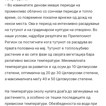
– Во изминатите денови имаше периоди на
променливо облачно со сончеви периоди и топло
време, со повремени локални врнежи од дожд на
некои места. Ова е период на интензивно расадување
на тутунот и на градинарски култури на отворено. Во
наши услови, најдобри резултати во Прилепскиот
Регион се постигнати кога тутунот се расадува во
првата половина на мај. Тутунот е топлољубиво
растение и во сите фази од својата вегетација бара
релативно високи температури. Минималната
температура за развиток е од осум до 10 Целзиусови
степени, оптимална од 20 до 30 Целзиусови степени,
а максималната меѓу 40 и 50 Целзиусови степени.
На температура околу нулата доаѓа до загинување на
растението, а особено се тешки последиците од
превисоки температури. Обезбеденоста на вода при