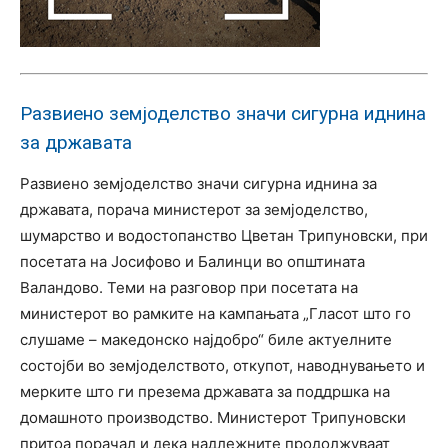
Развиено земјоделство значи сигурна иднина
за државата
Развиено земјоделство значи сигурна иднина за
државата, порача министерот за земјоделство,
шумарство и водостопанство Цветан Трипуновски, при
посетата на Јосифово и Балинци во општината
Валандово. Теми на разговор при посетата на
министерот во рамките на кампањата „Гласот што го
слушаме – македонско најдобро“ биле актуелните
состојби во земјоделството, откупот, наводнувањето и
мерките што ги презема државата за поддршка на
домашното производство. Министерот Трипуновски
притоа порачал и дека надлежните продолжуваат