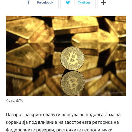
Facebook
Twitter
Фото: ЕПА
Пазарот на криптовалути влегува во подолга фаза на
корекција под влијание на заострената реторика на
Федералните резерви, растечките геополитички