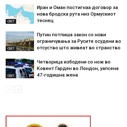
Иран и Оман постигнаа договор за
нова бродска рута низ Ормускиот
теснец
СВЕТ
Путин потпиша закон со нови
ограничувања за Русите осудени во
отсуство што живеат во странство
СВЕТ
Четворица избодени со нож во
Ковент Гарден во Лондон, уапсена
47-годишна жена
СВЕТ