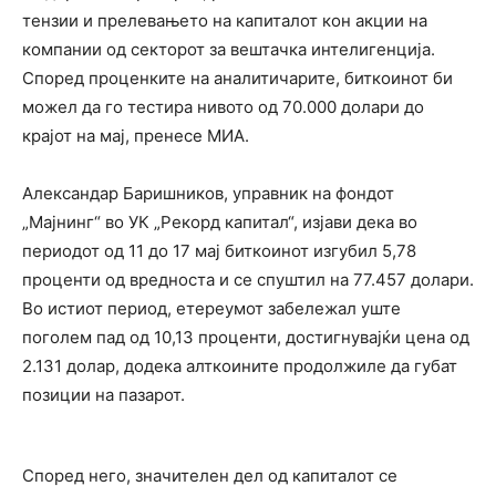
тензии и прелевањето на капиталот кон акции на
компании од секторот за вештачка интелигенција.
Според проценките на аналитичарите, биткоинот би
можел да го тестира нивото од 70.000 долари до
крајот на мај, пренесе МИА.
Александар Баришников, управник на фондот
„Мајнинг“ во УК „Рекорд капитал“, изјави дека во
периодот од 11 до 17 мај биткоинот изгубил 5,78
проценти од вредноста и се спуштил на 77.457 долари.
Во истиот период, етереумот забележал уште
поголем пад од 10,13 проценти, достигнувајќи цена од
2.131 долар, додека алткоините продолжиле да губат
позиции на пазарот.
Според него, значителен дел од капиталот се