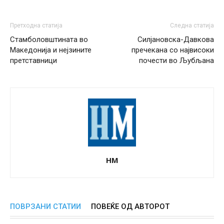
Претходна статија
Следна статија
Стамболовштината во
Силјановска-Давкова
Македонија и нејзините
пречекана со највисоки
претставници
почести во Љубљана
НМ
ПОВРЗАНИ СТАТИИ
ПОВЕЌЕ ОД АВТОРОТ