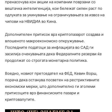
пренасочува кон акции на компании поврзани со
вештачка интелигенција, кои бележат силен раст по
одлуката за укинување на ограничувањата за извоз на
чипови на НВИДИА во Кина.
Дополнителен притисок врз криптопазарот создава и
влошеното макроекономско опкружување.
Последните податоци за инфлацијата во САД ги
засилија очекувањата дека Федералните резерви ќе
продолжат со строгата монетарна политика.
Воедно, новиот претседател на ФЕД, Кевин Ворш,
порача дека останува посветен на рестриктивните
економски мерки, што дополнително ги зголеми
притисоците врз финансиските пазари и
криптовалутите.