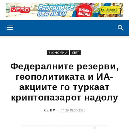
ЕКОНОМИЈА
СВЕТ
Федералните резерви,
геополитиката и ИА-
акциите го туркаат
криптопазарот надолу
Од
НМ
-
11:29 18.05.2026