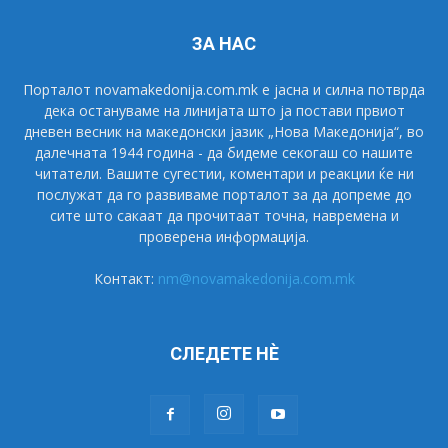
ЗА НАС
Порталот novamakedonija.com.mk е јасна и силна потврда
дека остануваме на линијата што ја постави првиот
дневен весник на македонски јазик „Нова Македонија“, во
далечната 1944 година - да бидеме секогаш со нашите
читатели. Вашите сугестии, коментари и реакции ќе ни
послужат да го развиваме порталот за да допреме до
сите што сакаат да прочитаат точна, навремена и
проверена информација.
Контакт:
nm@novamakedonija.com.mk
СЛЕДЕТЕ НÈ