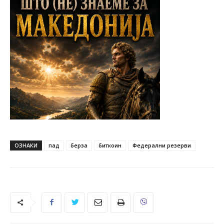
ОЗНАКИ
пад
берза
биткоин
Федерални резерви