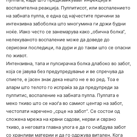
воспалителна реакција. Пулпитисот, или воспалението
на забната пулпа, е една од најчестите причини за
интензивна забоболка што многумина ги држи будни
ноќе. Иако често се занемарува како „обична болка“,
нелекуваното воспаление може да доведе до
сериозни последици, па дури и до такви што се опасни
по живот.
Интензивна, тапа и пулсирачка болка длабоко во забот,
која се јавува без предупредување и ве спречува да
спиете, е јасен знак дека нешто не е во ред. Тоа е
аларм што телото го испраќа за да предупреди за
пулпитис, воспаление на забната пулпа. Пулпата е
меко ткиво што се наоѓа во самиот центар на забот,
честопати наречено „срце на забот“. Се состои од
сложена мрежа на крвни садови, нерви и сврзно
ткиво, а неговата главна улога е да го снабдува забот
со хранливи материи и да го одржува витален. Кога