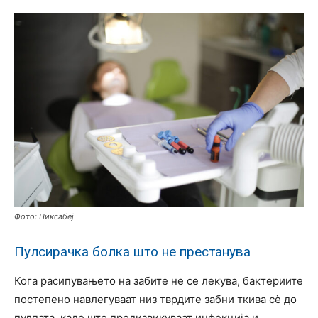
Фото: Пиксабеј
Пулсирачка болка што не престанува
Кога расипувањето на забите не се лекува, бактериите
постепено навлегуваат низ тврдите забни ткива сè до
пулпата, каде што предизвикуваат инфекција и