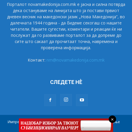
Порталот novamakedonija.com.mk е јасна и силна потврда
дека остануваме на линијата што ја постави првиот
дневен весник на македонски јазик „Нова Македонија“, во
далечната 1944 година - да бидеме секогаш со нашите
читатели. Вашите сугестии, коментари и реакции ќе ни
послужат да го развиваме порталот за да допреме до
сите што сакаат да прочитаат точна, навремена и
проверена информација.
Контакт:
nm@novamakedonija.com.mk
СЛЕДЕТЕ НÈ
×
Импресум
Маркетинг
Претплата
Правила на користење
Контакт