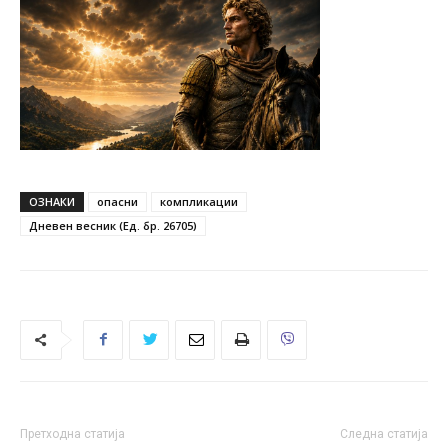
ОЗНАКИ
опасни
компликации
Дневен весник (Ед. бр. 26705)
Претходна статија
Следна статија