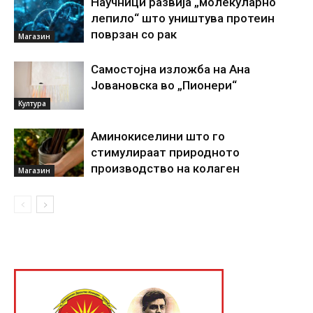
Научници развија „молекуларно
лепило“ што уништува протеин
поврзан со рак
Магазин
Самостојна изложба на Ана
Јовановска во „Пионери“
Култура
Аминокиселини што го
стимулираат природното
производство на колаген
Магазин