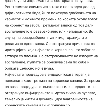
дава клучни информации за состојбата на пулпата.
Рентгенската снимка исто така е неопходен дел од
дијагностиката бидејќи ги покажува длабочината на
кариесот и можните промени во коската околу врвот
на коренот на забот. Третманот зависи од тоа дали
воспалението е реверзибилно или неповратно. Во
случај на реверзибилен пулпитис, терапијата е
релативно едноставна. Се отстранува причината за
иритацијата, која најчесто е кариес, по што забот се
затвора со пломба. По отстранувањето на изворот на
воспаление, пулпата се обновува сама по себе и
болката целосно исчезнува.
Најчестата процедура е ендодонтската терапија,
попозната како третман на коренски канали. За време
на оваа процедура, стоматологот или ендодонтот го
отстранува инфицираното и мртво ткиво на пулпата,
темелно ја чисти и дезинфицира внатрешноста на
коренските канали и ги исполнува со