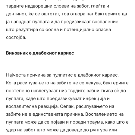
тврдите надворешни слоеви на забот, глеѓта и
дентинот, ќе се оштетат, тоа отвора пат бактериите да
ја нападнат пулпата и да предизвикаат воспаление,
што резултира со болна и потенцијално опасна
состојба.
Виновник е длабокиот кариес
Најчеста причина за пулпитис е длабокиот кариес.
Кога расипувањето на забите не се лекува, бактериите
постепено навлегуваат низ тврдите забни ткива сè до
пулпата, каде што предизвикуваат инфекција и
воспалителна реакција. Сепак, расипувањето на
забите не е единствената причина. Воспалението на
пулпата може да се појави и поради траума, како што е
удар на забот што може да доведе до руптура или