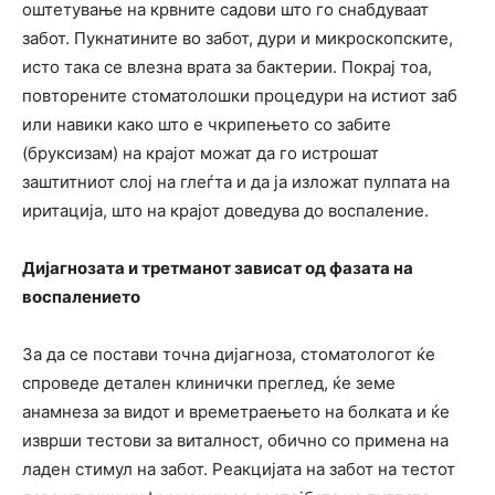
оштетување на крвните садови што го снабдуваат
забот. Пукнатините во забот, дури и микроскопските,
исто така се влезна врата за бактерии. Покрај тоа,
повторените стоматолошки процедури на истиот заб
или навики како што е чкрипењето со забите
(бруксизам) на крајот можат да го истрошат
заштитниот слој на глеѓта и да ја изложат пулпата на
иритација, што на крајот доведува до воспаление.
Дијагнозата и третманот зависат од фазата на
воспалението
За да се постави точна дијагноза, стоматологот ќе
спроведе детален клинички преглед, ќе земе
анамнеза за видот и времетраењето на болката и ќе
изврши тестови за виталност, обично со примена на
ладен стимул на забот. Реакцијата на забот на тестот