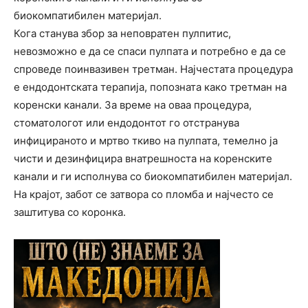
биокомпатибилен материјал.
Кога станува збор за неповратен пулпитис,
невозможно е да се спаси пулпата и потребно е да се
спроведе поинвазивен третман. Најчестата процедура
е ендодонтската терапија, попозната како третман на
коренски канали. За време на оваа процедура,
стоматологот или ендодонтот го отстранува
инфицираното и мртво ткиво на пулпата, темелно ја
чисти и дезинфицира внатрешноста на коренските
канали и ги исполнува со биокомпатибилен материјал.
На крајот, забот се затвора со пломба и најчесто се
заштитува со коронка.