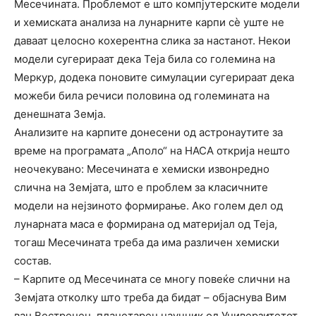
Месечината. Проблемот е што компјутерските модели
и хемиската анализа на лунарните карпи сè уште не
даваат целосно кохерентна слика за настанот. Некои
модели сугерираат дека Теја била со големина на
Меркур, додека поновите симулации сугерираат дека
можеби била речиси половина од големината на
денешната Земја.
Анализите на карпите донесени од астронаутите за
време на програмата „Аполо“ на НАСА открија нешто
неочекувано: Месечината е хемиски извонредно
слична на Земјата, што е проблем за класичните
модели на нејзиното формирање. Ако голем дел од
лунарната маса е формирана од материјал од Теја,
тогаш Месечината треба да има различен хемиски
состав.
– Карпите од Месечината се многу повеќе слични на
Земјата отколку што треба да бидат – објаснува Вим
ван Вестренен, планетарен научник од Универзитетот