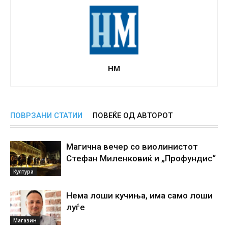
НМ
ПОВРЗАНИ СТАТИИ
ПОВЕЌЕ ОД АВТОРОТ
Магична вечер со виолинистот
Стефан Миленковиќ и „Профундис“
Култура
Нема лоши кучиња, има само лоши
луѓе
Магазин