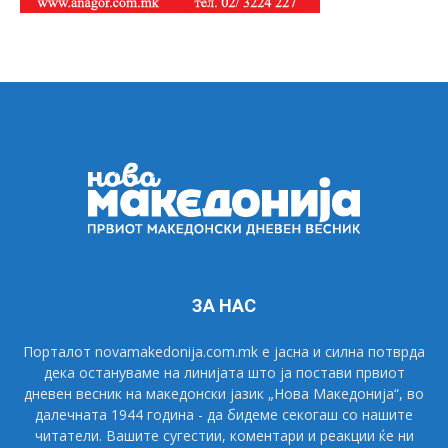
ЗА НАС
Порталот novamakedonija.com.mk е јасна и силна потврда
дека остануваме на линијата што ја постави првиот
дневен весник на македонски јазик „Нова Македонија“, во
далечната 1944 година - да бидеме секогаш со нашите
читатели. Вашите сугестии, коментари и реакции ќе ни