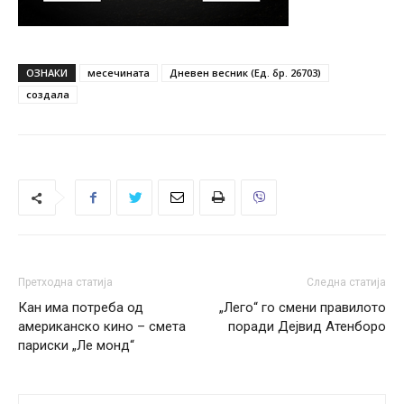
ОЗНАКИ
месечината
Дневен весник (Ед. бр. 26703)
создала
Претходна статија
Следна статија
Кан има потреба од
„Лего“ го смени правилото
американско кино – смета
поради Дејвид Атенборо
париски „Ле монд“