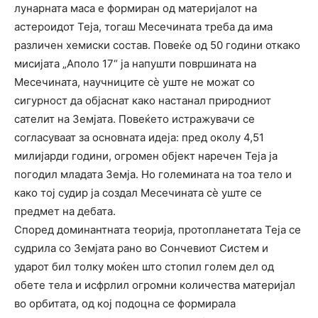
лунарната маса е формиран од материјалот на
астероидот Теја, тогаш Месечината треба да има
различен хемиски состав. Повеќе од 50 години откако
мисијата „Аполо 17“ ја напушти површината на
Месечината, научниците сè уште не можат со
сигурност да објаснат како настанал природниот
сателит на Земјата. Повеќето истражувачи се
согласуваат за основната идеја: пред околу 4,51
милијарди години, огромен објект наречен Теја ја
погодил младата Земја. Но големината на тоа тело и
како тој судир ја создал Месечината сè уште се
предмет на дебата.
Според доминантната теорија, протопланетата Теја се
судрила со Земјата рано во Сончевиот Систем и
ударот бил толку моќен што стопил голем дел од
обете тела и исфрлил огромни количества материјал
во орбитата, од кој подоцна се формирала