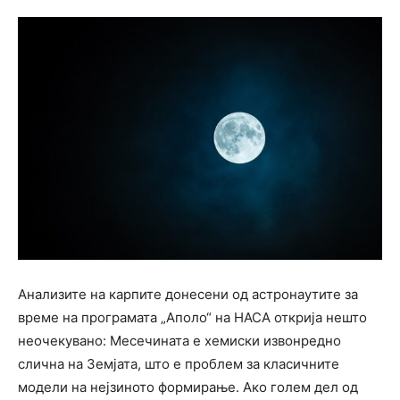
Анализите на карпите донесени од астронаутите за
време на програмата „Аполо“ на НАСА открија нешто
неочекувано: Месечината е хемиски извонредно
слична на Земјата, што е проблем за класичните
модели на нејзиното формирање. Ако голем дел од