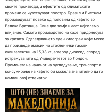
своите производи, а ефектите од климатските
промени се чувствуваат поостро. Бразил и Виетнам
произведуваат повеќе од половина од кафето во
Велика Британија. Овие две земји имаат најголемо
влијание. Самото производство на кафе придонесува
за кризата. Одгледувањето еден килограм кафе може
да произведе емисии на стакленички гасови
еквивалентни на 15,33 кг јаглерод диоксид, според
истражувачите од Универзитетот во Лондон.
Промената на начинот на одгледување, транспорт и
консумирање на кафето би можела значително да го
намали овој отпечаток.