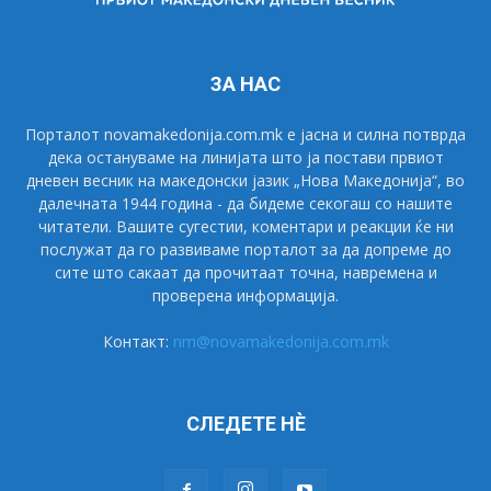
ЗА НАС
Порталот novamakedonija.com.mk е јасна и силна потврда
дека остануваме на линијата што ја постави првиот
дневен весник на македонски јазик „Нова Македонија“, во
далечната 1944 година - да бидеме секогаш со нашите
читатели. Вашите сугестии, коментари и реакции ќе ни
послужат да го развиваме порталот за да допреме до
сите што сакаат да прочитаат точна, навремена и
проверена информација.
Контакт:
nm@novamakedonija.com.mk
СЛЕДЕТЕ НÈ