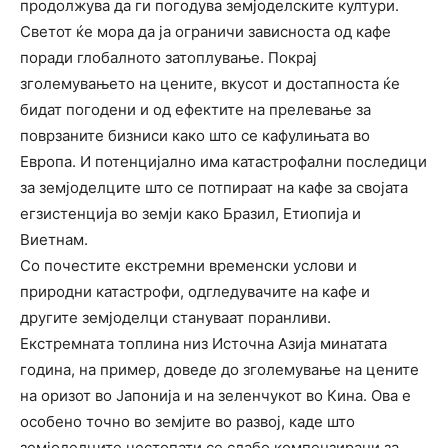
продолжува да ги погодува земјоделските култури.
Светот ќе мора да ја ограничи зависноста од кафе
поради глобалното затоплување. Покрај
зголемувањето на цените, вкусот и достапноста ќе
бидат погодени и од ефектите на прелевање за
поврзаните бизниси како што се кафулињата во
Европа. И потенцијално има катастрофални последици
за земјоделците што се потпираат на кафе за својата
егзистенција во земји како Бразил, Етиопија и
Виетнам.
Со почестите екстремни временски услови и
природни катастрофи, одгледувачите на кафе и
другите земјоделци стануваат поранливи.
Екстремната топлина низ Источна Азија минатата
година, на пример, доведе до зголемување на цените
на оризот во Јапонија и на зеленчукот во Кина. Ова е
особено точно во земјите во развој, каде што
земјоделците честопати се слабо компензирани за