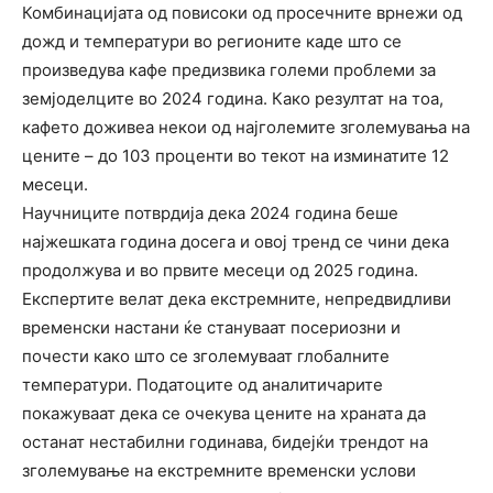
Комбинацијата од повисоки од просечните врнежи од
дожд и температури во регионите каде што се
произведува кафе предизвика големи проблеми за
земјоделците во 2024 година. Како резултат на тоа,
кафето доживеа некои од најголемите зголемувања на
цените – до 103 проценти во текот на изминатите 12
месеци.
Научниците потврдија дека 2024 година беше
најжешката година досега и овој тренд се чини дека
продолжува и во првите месеци од 2025 година.
Експертите велат дека екстремните, непредвидливи
временски настани ќе стануваат посериозни и
почести како што се зголемуваат глобалните
температури. Податоците од аналитичарите
покажуваат дека се очекува цените на храната да
останат нестабилни годинава, бидејќи трендот на
зголемување на екстремните временски услови