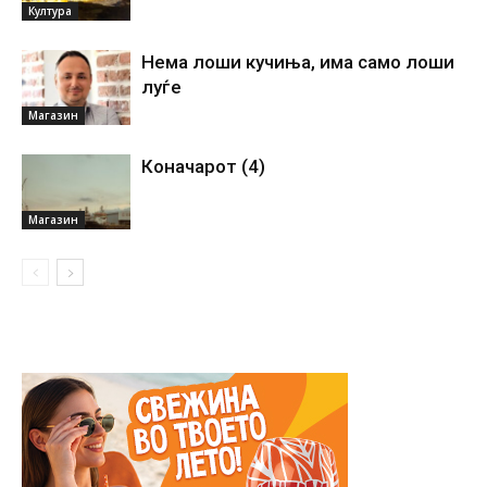
Култура
Нема лоши кучиња, има само лоши
луѓе
Магазин
Коначарот (4)
Магазин