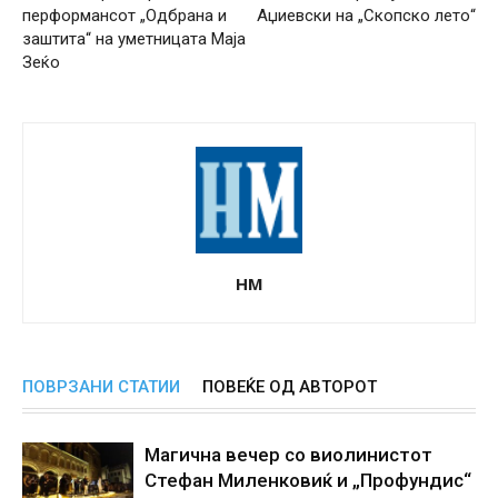
перформансот „Одбрана и
Аџиевски на „Скопско лето“
заштита“ на уметницата Маја
Зеќо
НМ
ПОВРЗАНИ СТАТИИ
ПОВЕЌЕ ОД АВТОРОТ
Магична вечер со виолинистот
Стефан Миленковиќ и „Профундис“