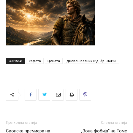
ОЗНАКИ
кафето
Цената
Дневен весник (Ед. бр. 26439)
Претходна статија
Следна статија
Скопска премиера на
„Зона фобија“ на Томе