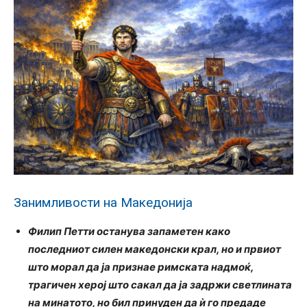
Занимливости на Македонија
Филип Петти останува запаметен како
последниот силен македонски крал, но и првиот
што морал да ја признае римската надмоќ,
трагичен херој што сакал да ја задржи светлината
на минатото, но бил принуден да ѝ го предаде