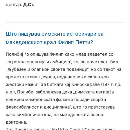
центар.
Д.Ст.
Што пишуваа римските историчари за
македонскиот крал Филип Петти?
Полибиј го опишува Филип како млад владетел со
„огромна енергија и амбиција“, кој во почетокот бил
„љубезен и благ кон своите поданици“, но со текот на
времето станал „суров, недоверлив и склон кон
жестоки казни“. За битката кај Киноскефале (197 г. пр.
н.е.), Полибиј забележува дека „римската легија ја
надмина македонската фаланга поради својата
флексибилност и дисциплина“, што го претставува
како симболичен крај на македонската воена
доктрина.
Тит Ливиј во својата „Ab Urbe Condita“ пишува дека