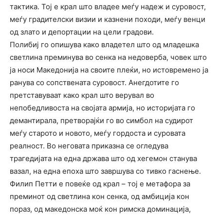
тактика. Тој е крал што владее меѓу надеж и суровост,
меѓу градителски визии и казнени походи, меѓу венци
од злато и депортации на цели градови.
Полибиј го опишува како владетел што од младешка
светлина преминува во сенка на недоверба, човек што
ја носи Македонија на своите плеќи, но истовремено ја
ранува со сопствената суровост. Анегдотите го
претставуваат како крал што верувал во
непобедливоста на својата армија, но историјата го
демантирала, претворајќи го во симбол на судирот
меѓу старото и новото, меѓу гордоста и суровата
реалност. Во неговата приказна се огледува
трагедијата на една држава што од хегемон станува
вазал, на една епоха што завршува со тивко гаснење.
Филип Петти е повеќе од крал – тој е метафора за
преминот од светлина кон сенка, од амбиција кон
пораз, од македонска моќ кон римска доминација,