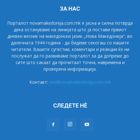
ЗА НАС
Порталот novamakedonija.com.mk е јасна и силна потврда
дека остануваме на линијата што ја постави првиот
дневен весник на македонски јазик „Нова Македонија“, во
далечната 1944 година - да бидеме секогаш со нашите
читатели. Вашите сугестии, коментари и реакции ќе ни
послужат да го развиваме порталот за да допреме до
сите што сакаат да прочитаат точна, навремена и
проверена информација.
Контакт:
nm@novamakedonija.com.mk
СЛЕДЕТЕ НÈ