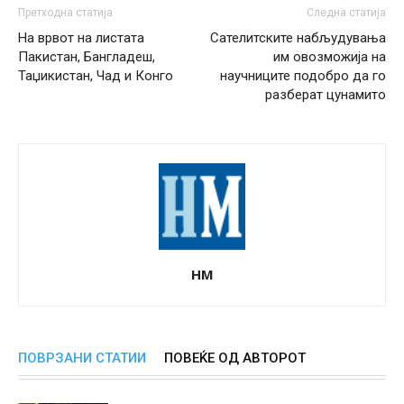
Претходна статија
Следна статија
На врвот на листата
Сателитските набљудувања
Пакистан, Бангладеш,
им овозможија на
Таџикистан, Чад и Конго
научниците подобро да го
разберат цунамито
НМ
ПОВРЗАНИ СТАТИИ
ПОВЕЌЕ ОД АВТОРОТ