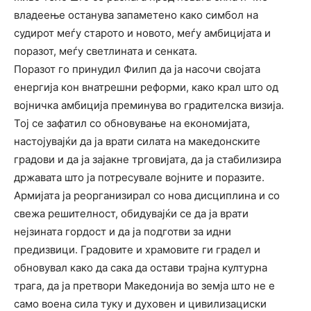
владеење останува запаметено како симбол на
судирот меѓу старото и новото, меѓу амбицијата и
поразот, меѓу светлината и сенката.
Поразот го принудил Филип да ја насочи својата
енергија кон внатрешни реформи, како крал што од
војничка амбиција преминува во градителска визија.
Тој се зафатил со обновување на економијата,
настојувајќи да ја врати силата на македонските
градови и да ја зајакне трговијата, да ја стабилизира
државата што ја потресувале војните и поразите.
Армијата ја реорганизирал со нова дисциплина и со
свежа решителност, обидувајќи се да ја врати
нејзината гордост и да ја подготви за идни
предизвици. Градовите и храмовите ги градел и
обновувал како да сака да остави трајна културна
трага, да ја претвори Македонија во земја што не е
само воена сила туку и духовен и цивилизациски