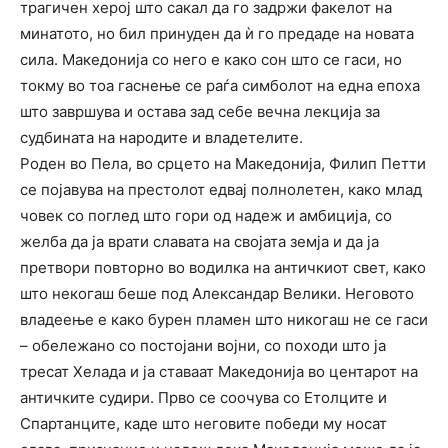
трагичен херој што сакал да го задржи факелот на
минатото, но бил принуден да ѝ го предаде на новата
сила. Македонија со него е како сон што се гаси, но
токму во тоа гаснење се раѓа симболот на една епоха
што завршува и остава зад себе вечна лекција за
судбината на народите и владетелите.
Роден во Пела, во срцето на Македонија, Филип Петти
се појавува на престолот едвај полнолетен, како млад
човек со поглед што гори од надеж и амбиција, со
желба да ја врати славата на својата земја и да ја
претвори повторно во водилка на античкиот свет, како
што некогаш беше под Александар Велики. Неговото
владеење е како бурен пламен што никогаш не се гаси
– обележано со постојани војни, со походи што ја
тресат Хелада и ја ставаат Македонија во центарот на
античките судири. Прво се соочува со Етолците и
Спартанците, каде што неговите победи му носат