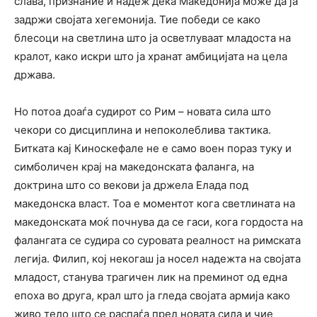
слава, признание и надеж дека Македонија може да ја
задржи својата хегемонија. Тие победи се како
блесоци на светлина што ја осветлуваат младоста на
кралот, како искри што ја хранат амбицијата на цела
држава.
Но потоа доаѓа судирот со Рим – новата сила што
чекори со дисциплина и непоколеблива тактика.
Битката кај Киноскефале не е само воен пораз туку и
симболичен крај на македонската фаланга, на
доктрина што со векови ја држела Елада под
македонска власт. Тоа е моментот кога светлината на
македонската моќ почнува да се гаси, кога гордоста на
фалангата се судира со суровата реалност на римската
легија. Филип, кој некогаш ја носел надежта на својата
младост, станува трагичен лик на преминот од една
епоха во друга, крал што ја гледа својата армија како
живо тело што се распаѓа пред новата сила и чие