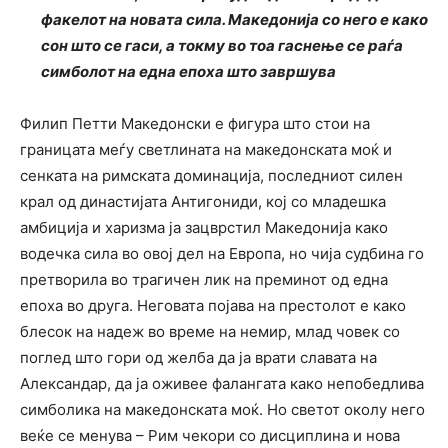
факелот на новата сила. Македонија со него е како
сон што се гаси, а токму во тоа гаснење се раѓа
симболот на една епоха што завршува
Филип Петти Македонски е фигура што стои на
границата меѓу светлината на македонската моќ и
сенката на римската доминација, последниот силен
крал од династијата Антигониди, кој со младешка
амбиција и харизма ја зацврстил Македонија како
водечка сила во овој дел на Европа, но чија судбина го
претворила во трагичен лик на преминот од една
епоха во друга. Неговата појава на престолот е како
блесок на надеж во време на немир, млад човек со
поглед што гори од желба да ја врати славата на
Александар, да ја оживее фалангата како непобедлива
симболика на македонската моќ. Но светот околу него
веќе се менува – Рим чекори со дисциплина и нова