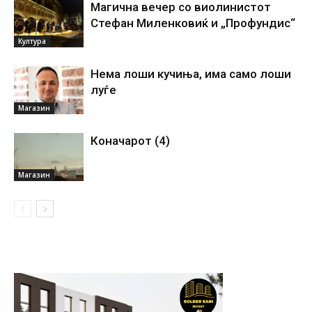
Магична вечер со виолинистот
Стефан Миленковиќ и „Профундис“
Култура
Нема лоши кучиња, има само лоши
луѓе
Магазин
Коначарот (4)
Магазин