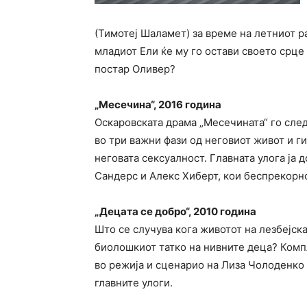
(Тимотеј Шаламет) за време на летниот р
младиот Ели ќе му го остави своето срце
постар Оливер?
„Месечина“, 2016 година
Оскаровската драма „Месечината“ го сл
во три важни фази од неговиот живот и г
неговата сексуалност. Главната улога ја 
Сандерс и Алекс Хиберт, кои беспрекорно
„Децата се добро“, 2010 година
Што се случува кога животот на лезбејск
биолошкиот татко на нивните деца? Компл
во режија и сценарио на Лиза Чолоденко 
главните улоги.