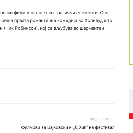
ровски филм исполнет со трагични елементи. Овој
а беше првата романтична комедија во Холивуд што
он (Ник Робинсон), кој се вљубува во шармантен
Следна статија
Филмови за Џајковски и „Д Хип“ на фестивал