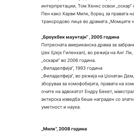
интерпретации, Том Хенкс освои „оскар“ 
Пен како Харви Милк, борец за правата н
трансродово лице во драмата „Момците н
„Броукбек маунтајн“ , 2005 година
Потресната американска драма за забране
Џек (Џејк Гиленхал), во режија на Анг Ли
„оскари“ во 2006 година.
„Филаделфија“, 1993 година
„Филаделфија“, во режија на Џонатан Дем
зборуваа за хомофобијата, правата на хо
очите на адвокатот Ендру Бекет, маестрал
актерска изведба беше награден со златн
уметност и наука.
„Милк“, 2008 година