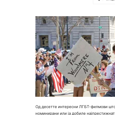
Од десетте интересни ЛГБТ-филмови што 
номинирани или ја добиле најпрестижната