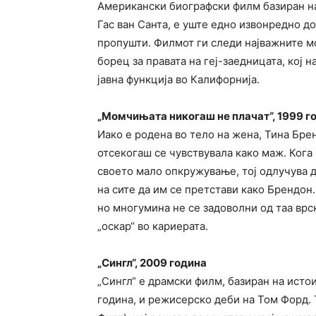
Американски биографски филм базиран на
Гас ван Санта, е уште едно извонредно до
пропушти. Филмот ги следи најважните м
борец за правата на геј-заедницата, кој 
јавна функција во Калифорнија.
„Момчињата никогаш не плачат“, 1999 г
Иако е родена во тело на жена, Тина Бре
отсекогаш се чувствувала како маж. Кога
своето мало опкружување, тој одлучува да
на сите да им се претстави како Брендон.
но многумина не се задоволни од таа врск
„оскар“ во кариерата.
„Сингл“, 2009 година
„Сингл“ е драмски филм, базиран на ист
година, и режисерско деби на Том Форд. 