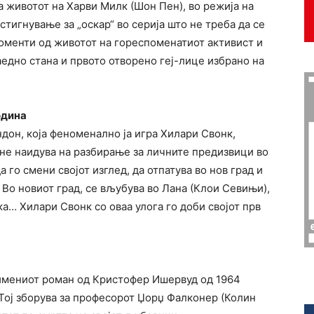
 животот на Харви Милк (Шон Пен), во режија на
стигнување за „оскар“ во серија што не треба да се
оменти од животот на гореспоменатиот активист и
наедно стана и првото отворено геј-лице избрано на
одина
ндон, која феноменално ја игра Хилари Свонк,
 не наидува на разбирање за личните предизвици во
 го смени својот изглед, да отпатува во нов град и
 Во новиот град, се вљубува во Лана (Клои Севињи),
а… Хилари Свонк со оваа улога го доби својот прв
оимениот роман од Кристофер Ишервуд од 1964
Тој зборува за професорот Џорџ Фалконер (Колин