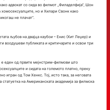
како адвокат со сида во филмот „Филаделфија“, Шон
а хомосексуалците, но и Хилари Свонк како
икогаш не плачат“.
тата љубов на двајца каубои – Енис (Хит Леџер) и
, ги воодушеви публиката и критичарите и освои три
, е еден од првите мејнстрим-филмови што
мосексуалците и сидата на големото платно, преку
но игран од Том Хенкс. Тој, исто така, за неговата
а статуетка на Американската академија за филмска