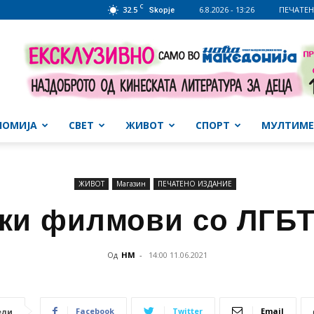
C
32.5
6.8.2026 - 13:26
ПЕЧАТЕН
Skopje
НОМИЈА
СВЕТ
ЖИВОТ
СПОРТ
МУЛТИМЕ
ЖИВОТ
Магазин
ПЕЧАТЕНО ИЗДАНИЕ
ки филмови со ЛГБТ
Од
НМ
-
14:00 11.06.2021
Facebook
Twitter
Email
ели