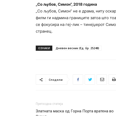
„Со љубов, Симон“, 2018 година
„Со љубов, Симон“ не е драма, ниту оска
филм ги надмина границите затоа што то
се фокусира на геј-лик – тинејџерот Сим
странец.
ОЗНАКИ
Дневен весник (Ед. бр. 25248)
Сподели
Претходна статија
Златната маска од Горна Порта вратена во