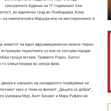
сексуалното будење на 17-годишниот Ели
аспуст, во идиличен град во Ломбардија. Кому
 – на симпатичната Марција или на мистериозниот и
еди животот на едно афроамериканско момче Чирон
и истражува тешкотиите со кои се соочува поради
добија тројца актери, Траванте Родос, Ештон
 го олицетворија во секоја фаза.
а двојка е нарушен од ненадејното појавување на
етниот хаос е тема на филмот „Децата се добри“,
со Џулијана Мур, Анет Бенинг и Марк Руфало во