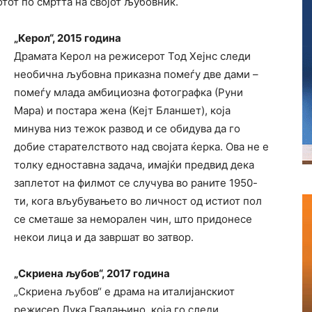
отот по смртта на својот љубовник.
„Керол“, 2015 година
Драмата Керол на режисерот Тод Хејнс следи
необична љубовна приказна помеѓу две дами –
помеѓу млада амбициозна фотографка (Руни
Мара) и постара жена (Кејт Бланшет), која
минува низ тежок развод и се обидува да го
добие старателството над својата ќерка. Ова не е
толку едноставна задача, имајќи предвид дека
заплетот на филмот се случува во раните 1950-
ти, кога вљубувањето во личност од истиот пол
се сметаше за неморален чин, што придонесе
некои лица и да завршат во затвор.
„Скриена љубов“, 2017 година
„Скриена љубов“ е драма на италијанскиот
режисер Лука Гвадањино, која го следи