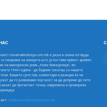
 НАС
С
алот novamakedonija.com.mk е јасна и силна потврда
 остануваме на линијата што ја постави првиот дневен
ик на македонски јазик „Нова Македонија“, во
чната 1944 година - да бидеме секогаш со нашите
тели. Вашите сугестии, коментари и реакции ќе ни
ужат да го развиваме порталот за да допреме до сите
сакаат да прочитаат точна, навремена и проверена
рмација.
такт:
nm@novamakedonija.com.mk