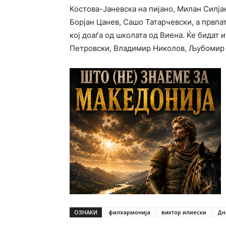
Костова-Јаневска на пијано, Милан Силја
Борјан Цанев, Сашо Татарчевски, а првпа
кој доаѓа од школата од Виена. Ќе бидат
Петровски, Владимир Николов, Љубомир
ОЗНАКИ
филхармонија
виктор илиески
Дн