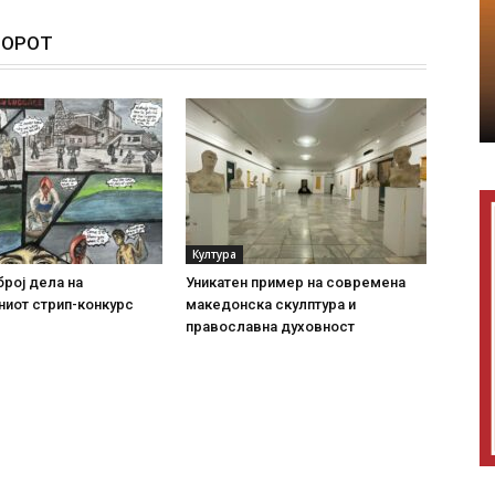
ТОРОТ
Култура
рој дела на
Уникатен пример на современа
ниот стрип-конкурс
македонска скулптура и
православна духовност