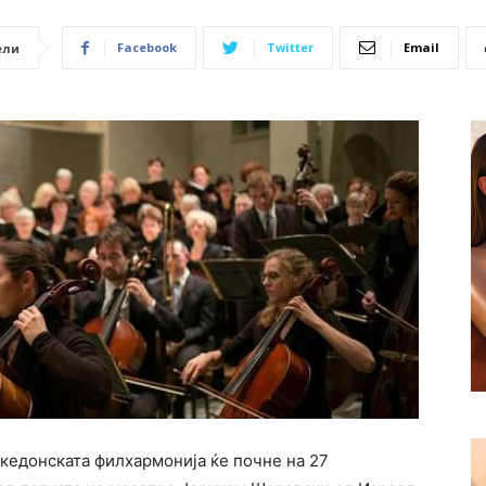
Facebook
Twitter
Email
ели
акедонската филхармонија ќе почне на 27