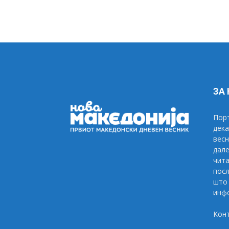
ЗА
Порт
дека
весн
дале
чита
посл
што 
инфо
Кон