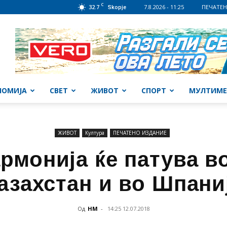
C
32.7
7.8.2026 - 11:25
ПЕЧАТЕН
Skopje
НОМИЈА
СВЕТ
ЖИВОТ
СПОРТ
МУЛТИМЕ
ЖИВОТ
Култура
ПЕЧАТЕНО ИЗДАНИЕ
рмонија ќе патува во
азахстан и во Шпани
Од
НМ
-
14:25 12.07.2018