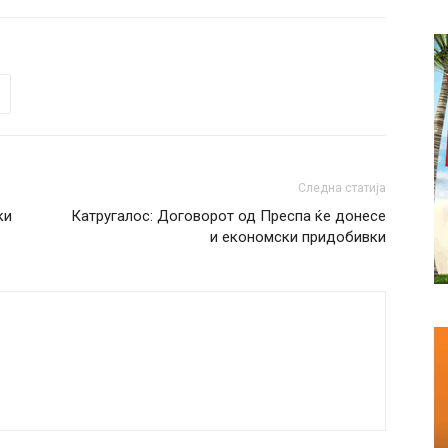
Следна статија
ки
Катругалос: Договорот од Преспа ќе донесе
и економски придобивки