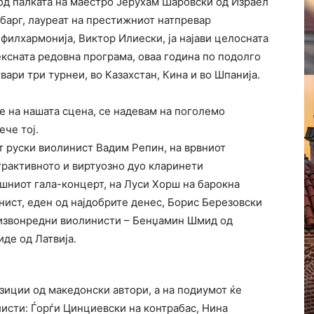
под палката на маестро Јерухам Шаровски од Израел
барг, лауреат на престижниот натпревар
 филхармонија, Виктор Илиески, ја најави целосната
ексната редовна програма, оваа година по подолго
ари три турнеи, во Казахстан, Кина и во Шпанија.
е на нашата сцена, се надевам на поголемо
ече тој.
т руски виолинист Вадим Репин, на врвниот
трактивното и виртуозно дуо кларинети
ишниот гала-концерт, на Луси Хорш на барокна
анист, еден од најдобрите денес, Борис Березовски
а извонредни виолинисти – Бенџамин Шмид од
иде од Латвија.
зиции од македонски автори, а на подиумот ќе
исти: Ѓорѓи Цинциевски на контрабас, Нина