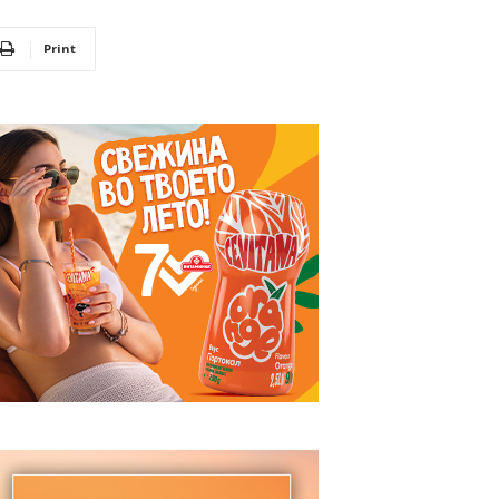
Print