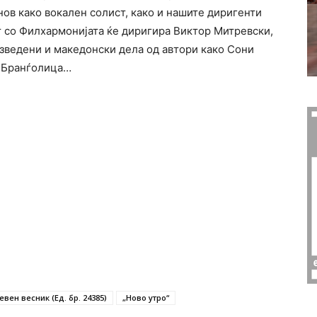
нов како вокален солист, како и нашите диригенти
т со Филхармонијата ќе диригира Виктор Митревски,
 изведени и македонски дела од автори како Сони
 Бранѓолица…
евен весник (Ед. бр. 24385)
„Ново утро“