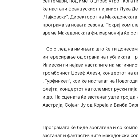
септември, под името „Ново утро“, кога 
ќе настапи францускиот пијанист Лука Де
„Чајковски“. Директорот на Македонската
програма за новата сезона. Покрај компл
време Македонската филхармонија ќе оств
– Со оглед на имињата што ќе ги донесем
интересирање од страна на публиката – р
Илиески ги најави настапите на магичнио
тромбонист Џозеф Алези, концертот на а
„Гурфинкел“, кои ќе настапат на Новогод
флејта, концертот на големиот руски пиј
и др. На сцената ќе застанат уште тројц
Австрија, Сојанг Ју од Кореја и Баиба Скр
Програмата ќе биде збогатена и со компо
застанат и фантастичните македонски сол