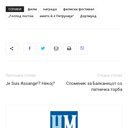
ОЗНАКИ
филм
награда
филмски фестивал
„Господ постои
името ѝ е Петрунија“
Дортмунд
Претходна статија
Следна статија
Je Suis Assange!? Некој?
Споменик за Балканецот со
патничка торба