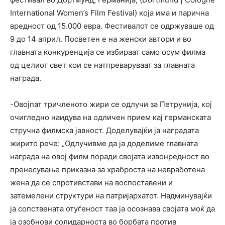
International Women’s Film Festival) која има и парична
вредност од 15.000 евра. Фестивалот се одржуваше од
9 до 14 април. П
осветен е на женски автори и во
главната конкуренција се избираат само осум филма
од целиот свет кои се натпреваруваат за главната
награда.
-Овојпат тричленото жири се одлучи за Петрунија, кој
очигледно наидува на одличен прием кај германската
стручна филмска јавност. Доделувајќи ја наградата
жирито рече: „
Oдлучивме да ја
доделиме главната
награда на овој филм поради својата извонредност во
пренесување приказна за храброста на невработена
жена да се спротивстави на воспоставени и
затемелени структури на патријархатот. Надминувајќи
ја сопствената отуѓеност таа ја осознава својата моќ да
ја озобнови солидарноста во борбата против