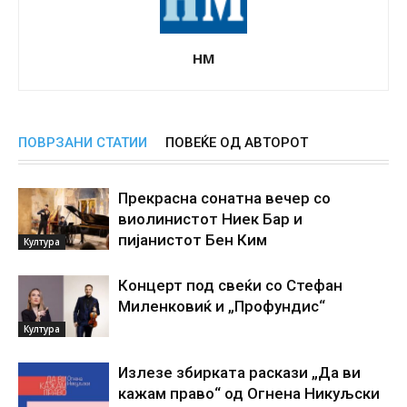
НМ
ПОВРЗАНИ СТАТИИ
ПОВЕЌЕ ОД АВТОРОТ
Прекрасна сонатна вечер со
виолинистот Ниек Бар и
пијанистот Бен Ким
Култура
Концерт под свеќи со Стефан
Миленковиќ и „Профундис“
Култура
Излезе збирката раскази „Да ви
кажам право“ од Огнена Никуљски