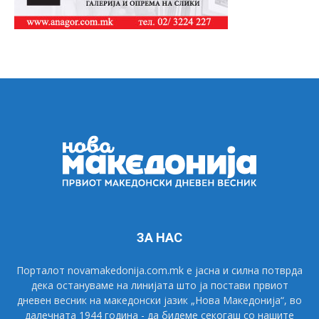
ЗА НАС
Порталот novamakedonija.com.mk е јасна и силна потврда
дека остануваме на линијата што ја постави првиот
дневен весник на македонски јазик „Нова Македонија“, во
далечната 1944 година - да бидеме секогаш со нашите