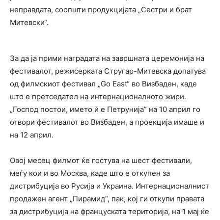
неправдата,
соопшти продукцијата „Сестри и брат
Митевски“.
За да ја прими наградата на
завршната церемонија на
фестивалот, режисерката Стругар-Митевска допатува
од филмскиот фестивал „Go East“ во Визбаден, каде
што е претседател на интернационалното жири.
„Господ постои, името ѝ е Петрунија” на 10 април го
отвори фестивалот во Визбаден, а проекција имаше и
на 12 април.
Овој месец филмот ќе гостува на шест фестивали,
меѓу кои и во Москва, каде што
е откупен за
дистрибуција во Русија и Украина.
Интернационалниот
продажен агент „Пирамид“, пак, кој ги откупи правата
за дистрибуција на француската територија, на 1 мај ќе