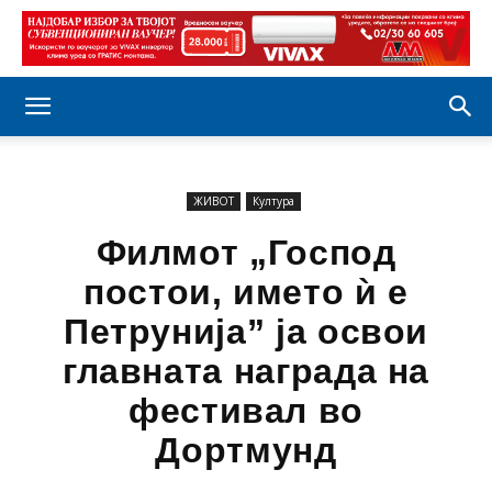
ЖИВОТ
Култура
Филмот „Господ
постои, името ѝ е
Петрунија” ја освои
главната награда на
фестивал во
Дортмунд