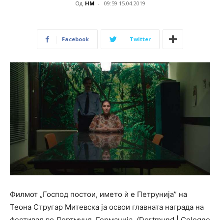
Од
НМ
-
09:59 15.04.2019
Facebook
Twitter
Филмот
„Господ постои, името ѝ е Петрунија” на
Теона Стругар Митевска
ја освои главната награда на
фестивал во Дортмунд, Германија, (Dortmund | Cologne