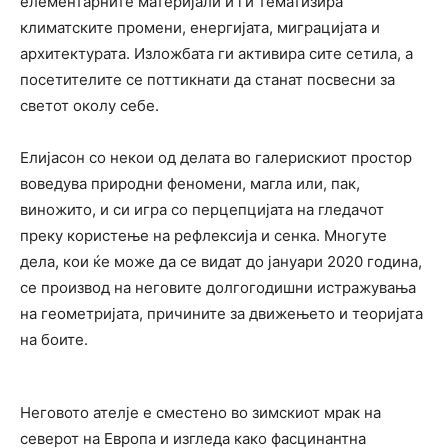
елементарните материјали и ги тематизира
климатските промени, енергијата, миграцијата и
архитектурата. Изложбата ги активира сите сетила, а
посетителите се поттикнати да станат посвесни за
светот околу себе.
Елијасон со некои од делата во галерискиот простор
воведува природни феномени, магла или, пак,
виножито, и си игра со перцепцијата на гледачот
преку користење на рефлексија и сенка. Многуте
дела, кои ќе може да се видат до јануари 2020 година,
се производ на неговите долгогодишни истражувања
на геометријата, причините за движењето и теоријата
на боите.
Неговото ателје е сместено во зимскиот мрак на
северот на Европа и изгледа како фасцинантна