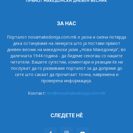
ЗА НАС
Порталот novamakedonija.com.mk е јасна и силна потврда
дека остануваме на линијата што ја постави првиот
дневен весник на македонски јазик „Нова Македонија“, во
далечната 1944 година - да бидеме секогаш со нашите
читатели. Вашите сугестии, коментари и реакции ќе ни
послужат да го развиваме порталот за да допреме до
сите што сакаат да прочитаат точна, навремена и
проверена информација.
Контакт:
nm@novamakedonija.com.mk
СЛЕДЕТЕ НÈ