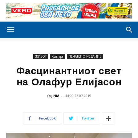
ЖИВОТ
Култура
ПЕЧАТЕНО ИЗДАНИЕ
Фасцинантниот свет
на Олафур Елијасон
Од
НМ
-
14:00 23.07.2019
Facebook
Twitter