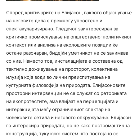
Според критичарите на Елијасон, ваквото објаснување
на неговите дела е премногу упростено и
спектакуларизирано. Гледачот заинтересиран за
критичко промислување на општествено-политичкиот
контекст или анализа на еколошките позиции ќе
остане разочаран, бидејќи уметникот не се занимава
со нив. Наместо тоа, инсталацијата е составена од
тактилно доживување на просторот, колективна
илузија која води во лични преиспитувања на
културната филозофија на природата. Елијасоновите
просторни интервенции не се служат со реториката
на екопротестите, ама влијаат на перцепцијата и
интеракцијата меѓу ограничениот спектар на
човековите сетила и неговото опкружување. Елијасон
го интересира природата, но не како постромантична
конструкција, туку како систем што постојано се