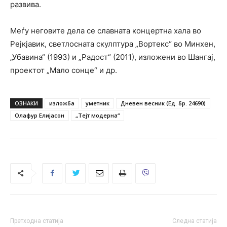
развива.
Меѓу неговите дела се славната концертна хала во
Рејкјавик, светлосната скулптура „Вортекс“ во Минхен,
„Убавина“ (1993) и „Радост“ (2011), изложени во Шангај,
проектот „Мало сонце“ и др.
ОЗНАКИ
изложба
уметник
Дневен весник (Ед. бр. 24690)
Олафур Елијасон
„Тејт модерна“
Претходна статија
Следна статија