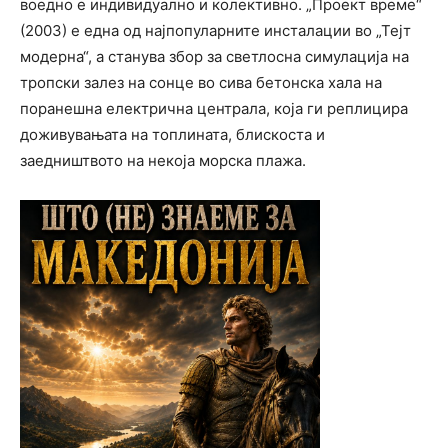
воедно е индивидуално и колективно. „Проект време“
(2003) е една од најпопуларните инсталации во „Тејт
модерна“, а станува збор за светлосна симулација на
тропски залез на сонце во сива бетонска хала на
поранешна електрична централа, која ги реплицира
доживувањата на топлината, блискоста и
заедништвото на некоја морска плажа.