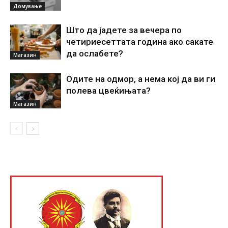
Домување
Што да јадете за вечера по
четириесеттата година ако сакате
да ослабете?
Магазин
Одите на одмор, а нема кој да ви ги
полева цвеќињата?
Магазин