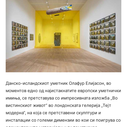
Данско-исландскиот уметник Олафур Елијасон, во
моментов едно од најистакнатите европски уметнички
имиња, се претставува со импресивната изложба „Во
вистинскиот живот“ во лондонската гелерија „Тејт
модерна“, на која се претставени скулптури и
инсталации со големи димензии во кои си поигрува со