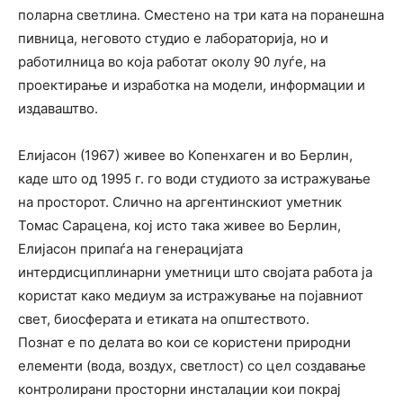
поларна светлина. Сместено на три ката на поранешна
пивница, неговото студио е лабораторија, но и
работилница во која работат околу 90 луѓе, на
проектирање и изработка на модели, информации и
издаваштво.
Елијасон (1967) живее во Копенхаген и во Берлин,
каде што од 1995 г. го води студиото за истражување
на просторот. Слично на аргентинскиот уметник
Томас Сарацена, кој исто така живее во Берлин,
Елијасон припаѓа на генерацијата
интердисциплинарни уметници што својата работа ја
користат како медиум за истражување на појавниот
свет, биосферата и етиката на општеството.
Познат е по делата во кои се користени природни
елементи (вода, воздух, светлост) со цел создавање
контролирани просторни инсталации кои покрај