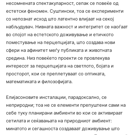
несомнената спектакуларност, сепак се повеќе од
естетски феномен. Суштински, тоа се експерименти
со непознат исход што латентно влијаат на секој
набљудувач. Нивната важност и интегритет се наоѓаат
во спојот на естетското доживување и етичкото
поместување на перцепцијата, што создава нови
сфери на афинитет меѓу публиката и животната
средина. Низ повеќето проекти се провлекува
интересот за перцепцијата на светлото, бојата и
просторот, кои се преплетуваат со оптиката,
математиката и филозофијата.
Елијасоновите инсталации, парадоксално, се
неприродни; тоа не се елементи препуштени сами на
себе туку планирани амбиенти во кои се активираат
сетилата и сеќавањата на природниот амбиент:
минатото и сегашноста создаваат доживување што