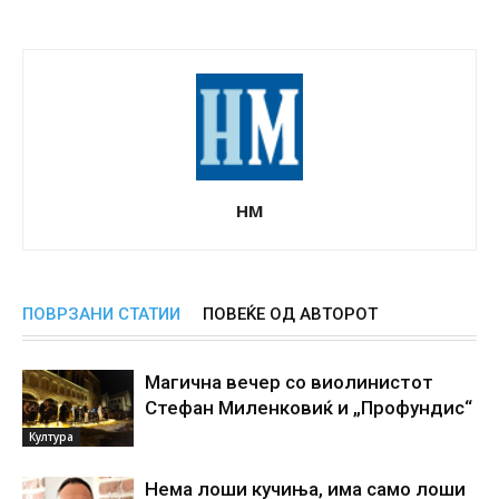
НМ
ПОВРЗАНИ СТАТИИ
ПОВЕЌЕ ОД АВТОРОТ
Магична вечер со виолинистот
Стефан Миленковиќ и „Профундис“
Култура
Нема лоши кучиња, има само лоши