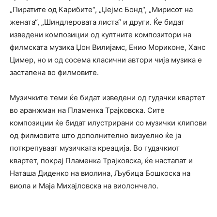
„Пиратите од Карибите“, „Џејмс Бонд“, „Мирисот на
жената“, „Шиндлеровата листа“ и други. Ќе бидат
изведени композиции од култните композитори на
филмската музика Џон Вилијамс, Енио Мориконе, Ханс
Цимер, но и од сосема класични автори чија музика е
застапена во филмовите.
Музичките теми ќе бидат изведени од гудачки квартет
во аранжман на Пламенка Трајковска. Сите
композиции ќе бидат илустрирани со музички клипови
од филмовите што дополнително визуелно ќе ја
поткрепуваат музичката креација. Во гудачкиот
квартет, покрај Пламенка Трајковска, ќе настапат и
Наташа Диденко на виолина, Љубица Бошкоска на
виола и Маја Михајловска на виолончело.