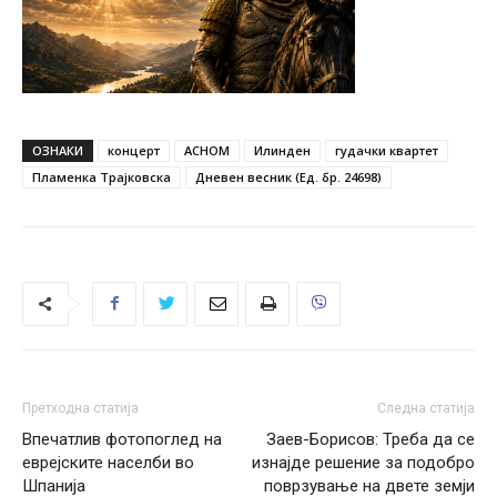
ОЗНАКИ
концерт
АСНОМ
Илинден
гудачки квартет
Пламенка Трајковска
Дневен весник (Ед. бр. 24698)
Претходна статија
Следна статија
Впечатлив фотопоглед на
Заев-Борисов: Треба да се
еврејските населби во
изнајде решение за подобро
Шпанија
поврзување на двете земји