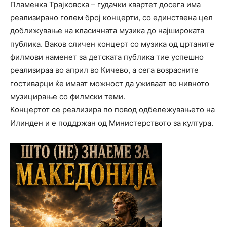
Пламенка Трајковска – гудачки квартет досега има
реализирано голем број концерти, со единствена цел
доближување на класичната музика до најшироката
публика. Ваков сличен концерт со музика од цртаните
филмови наменет за детската публика тие успешно
реализираа во април во Кичево, а сега возрасните
гостиварци ќе имаат можност да уживаат во нивното
музицирање со филмски теми.
Концертот се реализира по повод одбележувањето на
Илинден и е поддржан од Министерството за култура.