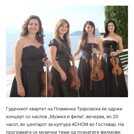
Гудачкиот квартет на Пламенка Трајковска ќе одржи
концерт со наслов „Музика и филм“, вечерва, во 20
часот, во центарот за култура АСНОМ во Гостивар. На
програмата се музички теми од познатите филмови: