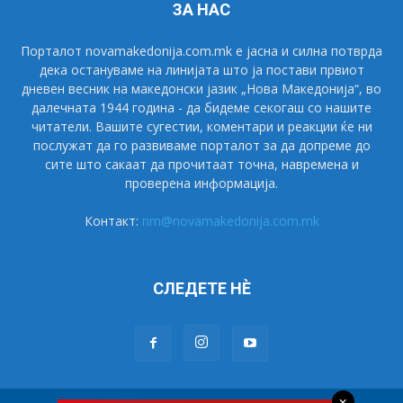
ЗА НАС
Порталот novamakedonija.com.mk е јасна и силна потврда
дека остануваме на линијата што ја постави првиот
дневен весник на македонски јазик „Нова Македонија“, во
далечната 1944 година - да бидеме секогаш со нашите
читатели. Вашите сугестии, коментари и реакции ќе ни
послужат да го развиваме порталот за да допреме до
сите што сакаат да прочитаат точна, навремена и
проверена информација.
Контакт:
nm@novamakedonija.com.mk
СЛЕДЕТЕ НÈ
×