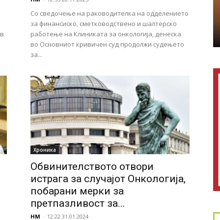
Со сведочење на раководителка на одделението
за финансиско, сметководствено и шалтерско
ив
работење на Клиниката за онкологија, денеска
во Основниот кривичен суд продолжи судењето
за...
Хроника
Обвинителството отвори
истрага за случајот Онкологија,
побарани мерки за
претпазливост за...
НМ
-
12:22 31.01.2024