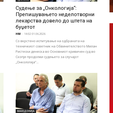
Судење за „Онкологија“:
Препишувањето неделотворни
лекарства довело до штета на
буџетот
НМ
-
14:02 01.06.2026
Со вкрстено испитување на одбраната на
техничкиот советник на Обвинителството Милан
Ристески денеска во Основниот кривичен суд во
Скопје продолжи судењето за случајот
„Онкологија“...
МАКЕДОНИЈА