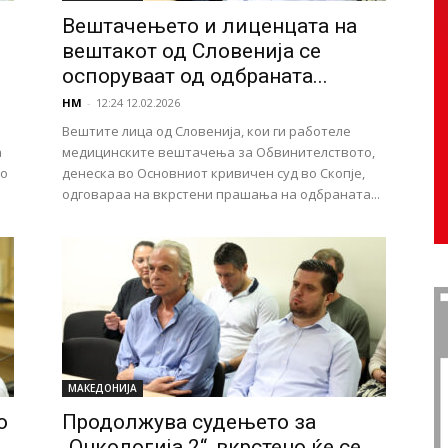
Вештачењето и лиценцата на
вештакот од Словенија се
оспоруваат од одбраната...
НМ
-
12:24 12.02.2026
Вештите лица од Словенија, кои ги работеле
а
медицинските вештачења за Обвинителството,
но
денеска во Основниот кривичен суд во Скопје,
одговараа на вкрстени прашања на одбраната...
МАКЕДОНИЈА
о
Продолжува судењето за
„Онкологија 2“, вкрстено ќе се