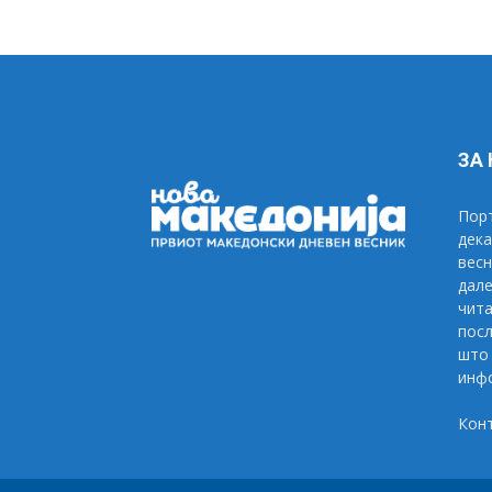
ЗА
Порт
дека
весн
дале
чита
посл
што 
инфо
Кон