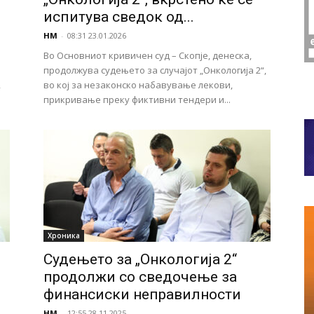
испитува сведок од...
НМ
-
08:31 23.01.2026
Во Основниот кривичен суд – Скопје, денеска,
продолжува судењето за случајот „Онкологија 2“,
,
во кој за незаконско набавување лекови,
прикривање преку фиктивни тендери и...
Хроника
Судењето за „Онкологија 2“
продолжи со сведочење за
финансиски неправилности
НМ
-
12:55 28.11.2025