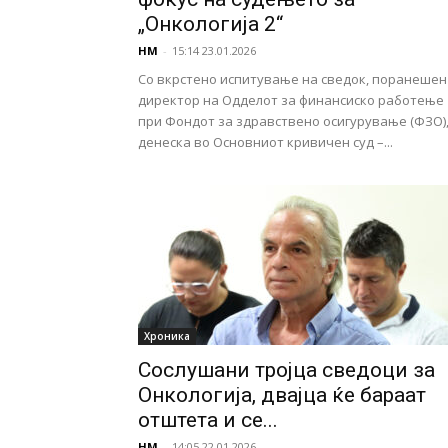
„Онкологија 2“
НМ
-
15:14 23.01.2026
Со вкрстено испитување на сведок, поранешен
директор на Одделот за финансиско работење
при Фондот за здравствено осигурување (ФЗО)
денеска во Основниот кривичен суд –...
Хроника
Сослушани тројца сведоци за
Онкологија, двајца ќе бараат
отштета и се...
НМ
-
14:05 22.01.2026