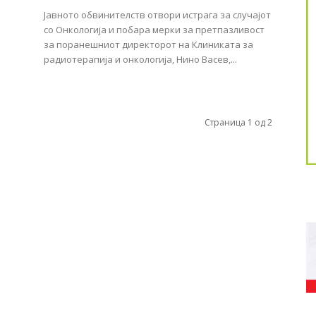
Јавното обвинителств отвори истрага за случајот
со Онкологија и побара мерки за претпазливост
за поранешниот директорот на Клиниката за
радиотерапија и онкологија, Нино Васев,...
Страница 1 од 2