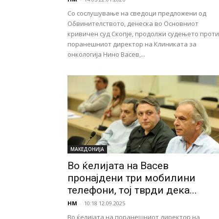
Со сослушување на сведоци предложени од
Обвинителството, денеска во Основниот
кривичен суд Скопје, продолжи судењето прот
поранешниот директор на Клиниката за
онкологија Нино Васев,...
МАКЕДОНИЈА
Во ќелијата на Васев
пронајдени три мобилини
телефони, тој тврди дека...
НМ
-
10:18 12.09.2025
Во ќелијата на поранешниот директор на