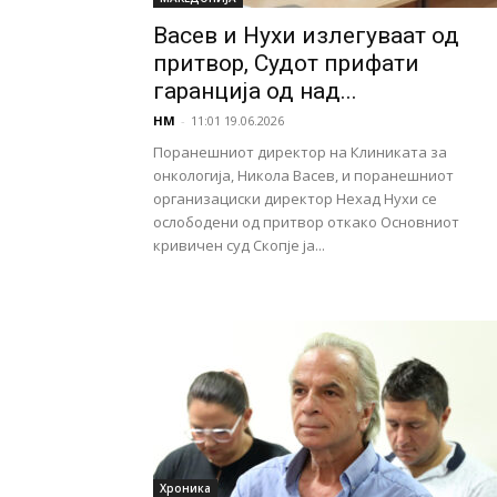
Васев и Нухи излегуваат од
притвор, Судот прифати
гаранција од над...
НМ
-
11:01 19.06.2026
Поранешниот директор на Клиниката за
онкологија, Никола Васев, и поранешниот
организациски директор Нехад Нухи се
ослободени од притвор откако Основниот
кривичен суд Скопје ја...
Хроника