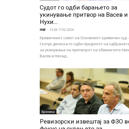
Судот го одби барањето за
укинување притвор на Васев и
Нухи...
НМ
-
15:28 17.02.2026
Кривичниот совет на Основниот кривичен суд -
Скопје денеска го одби предлогот на одбранат
за укинување на притворот на обвинетите Ни
Васев и Нехад...
Хроника
Ревизорски извештај за ФЗО в
фокус на судењето за