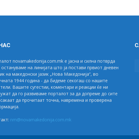
 НАС
С
алот novamakedonija.com.mk е јасна и силна потврда
 остануваме на линијата што ја постави првиот дневен
ик на македонски јазик „Нова Македонија“, во
чната 1944 година - да бидеме секогаш со нашите
тели. Вашите сугестии, коментари и реакции ќе ни
ужат да го развиваме порталот за да допреме до сите
сакаат да прочитаат точна, навремена и проверена
рмација.
такт:
nm@novamakedonija.com.mk