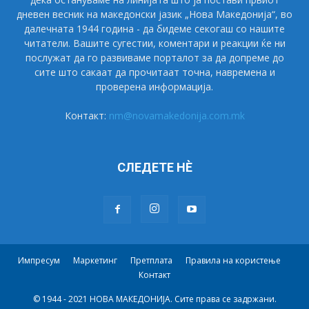
дневен весник на македонски јазик „Нова Македонија“, во
далечната 1944 година - да бидеме секогаш со нашите
читатели. Вашите сугестии, коментари и реакции ќе ни
послужат да го развиваме порталот за да допреме до
сите што сакаат да прочитаат точна, навремена и
проверена информација.
Контакт:
nm@novamakedonija.com.mk
СЛЕДЕТЕ НÈ
Импресум
Маркетинг
Претплата
Правила на користење
Контакт
© 1944 - 2021 НОВА МАКЕДОНИЈА. Сите права се задржани.