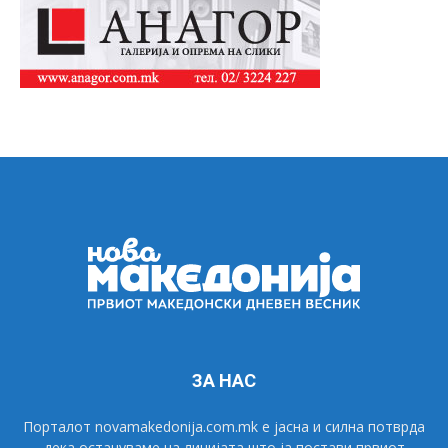
ЗА НАС
Порталот novamakedonija.com.mk е јасна и силна потврда
дека остануваме на линијата што ја постави првиот