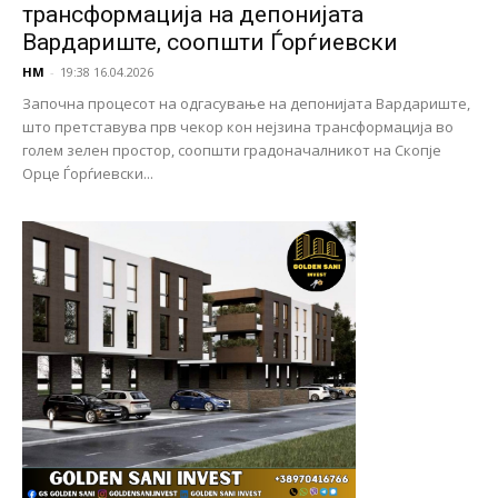
трансформација на депонијата
Вардариште, соопшти Ѓорѓиевски
НМ
-
19:38 16.04.2026
Започна процесот на одгасување на депонијата Вардариште,
што претставува прв чекор кон нејзина трансформација во
голем зелен простор, соопшти градоначалникот на Скопје
Орце Ѓорѓиевски...